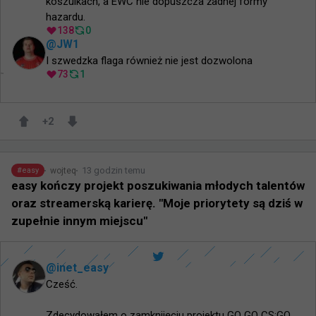
koszulkach, a EWC nie dopuszcza żadnej formy 
hazardu.
138
0
@
JW1
I szwedzka flaga również nie jest dozwolona
73
1
+
2
13 godzin temu
wojteq
#
easy
easy kończy projekt poszukiwania młodych talentów
oraz streamerską karierę. "Moje priorytety są dziś w
zupełnie innym miejscu"
@
inet_easy
Cześć.

Zdecydowałem o zamknijęciu projektu GO GO CS:GO 