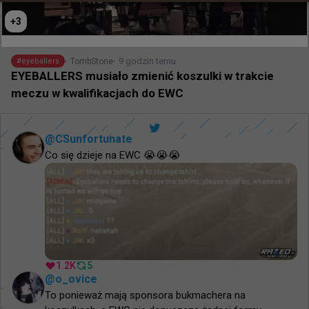
+
1
+
3
9 godzin temu
TombStone
#
eyeballers
EYEBALLERS musiało zmienić koszulki w trakcie
meczu w kwalifikacjach do EWC
@
CSunfortunate
Co się dzieje na EWC 😭😭😭
1.2K
5
@
o_ovice
To ponieważ mają sponsora bukmachera na 