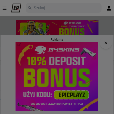
Reklama
Nowe
Najpopularniejsze
Poczekalnia
5 godzin temu
TombStone
#
EWC
TaZ zadowolony z rywali w walce o EWC. "Zwyciężą
zespoły o najsilniejszej psychice"
@
g5taz
Cieszy mnie wylosowana drabinka na EWC.

Nie ma ani jednego "prostego" rywala, będziemy musieli 