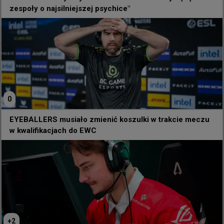
zespoły o najsilniejszej psychice"
za mało spokoju"
@
bnoxcs
1:2 vs JieJieHao i odpadamy z Paryża dużo błędów,  za 
mało spokoju ale z każdym lanem nabierzemy 
doświadczenia 🙏
0
EYEBALLERS musiało zmienić koszulki w trakcie meczu
w kwalifikacjach do EWC
+
2