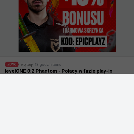
13 godzin temu
wojteq
#
EWC
levelONE 0:2 Phantom - Polacy w fazie play-in
kwalifikacji EWC