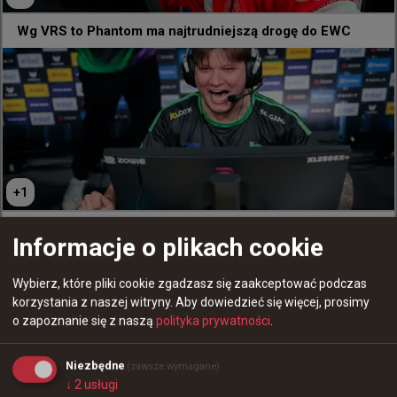
Wg VRS to Phantom ma najtrudniejszą drogę do EWC
31
0
+
1
bnox zakończył przygodę w Paryżu. "Dużo błędów, za
Informacje o plikach cookie
mało spokoju"
0
Wybierz, które pliki cookie zgadzasz się zaakceptować podczas
korzystania z naszej witryny.
Aby dowiedzieć się więcej, prosimy
o zapoznanie się z naszą
polityka prywatności
.
Niezbędne
(zawsze wymagane)
↓
2
usługi