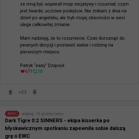
ze mną był, wspierał moje inicjatywy i rozumiał, czym 
jest twarde, uczciwe podejście. Nie znikam z dnia na 
dzień po angielsku, ale tryb mojej obecności w sieci 
ulega całkowitej zmianie.

Mam nadzieję, że to rozumiecie. Czas dorosnąć do 
pewnych decyzji i postawić siebie i rodzinę na 
pierwszym miejscu.

Patryk "easy" Dzięcioł
671
10
+
23
13 godzin temu
wojteq
#
EWC
Dark Tigre 0:2 SINNERS - ekipa kisserka po
błyskawicznym spotkaniu zapewniła sobie dalszą
grę o EWC