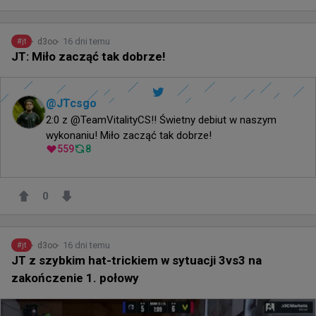
16 dni temu
d3oo
#
jt
JT: Miło zacząć tak dobrze!
@
JTcsgo
2:0 z @TeamVitalityCS!! Świetny debiut w naszym 
wykonaniu! Miło zacząć tak dobrze!
559
8
0
16 dni temu
d3oo
#
jt
JT z szybkim hat-trickiem w sytuacji 3vs3 na
zakończenie 1. połowy