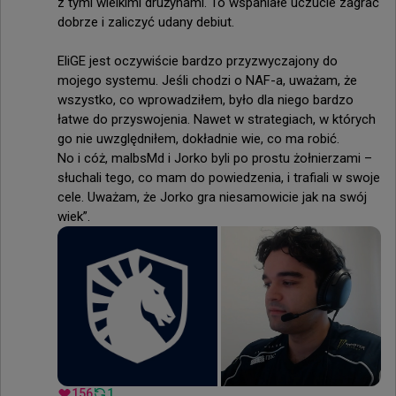
z tymi wielkimi drużynami. To wspaniałe uczucie zagrać 
dobrze i zaliczyć udany debiut.

EliGE jest oczywiście bardzo przyzwyczajony do 
mojego systemu. Jeśli chodzi o NAF-a, uważam, że 
wszystko, co wprowadziłem, było dla niego bardzo 
łatwe do przyswojenia. Nawet w strategiach, w których 
go nie uwzględniłem, dokładnie wie, co ma robić.

No i cóż, malbsMd i Jorko byli po prostu żołnierzami – 
słuchali tego, co mam do powiedzenia, i trafiali w swoje 
cele. Uważam, że Jorko gra niesamowicie jak na swój 
wiek”.
156
1