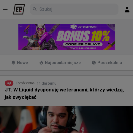
Nowe
Najpopularniejsze
Poczekalnia
11 dni temu
TombStone
#
jt
JT: W Liquid dysponuję weteranami, którzy wiedzą,
jak zwyciężać