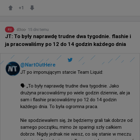
+
1
15 dni temu
d3oo
#
jt
JT: To były naprawdę trudne dwa tygodnie. flashie i
ja pracowaliśmy po 12 do 14 godzin każdego dnia
@
NartOutHere
JT po imponującym starcie Team Liquid:

🗣️ „To były naprawdę trudne dwa tygodnie. Jako 
drużyna pracowaliśmy po wiele godzin dziennie, ale ja 
sam i flashie pracowaliśmy po 12 do 14 godzin 
każdego dnia. To była ogromna praca.

Nie spodziewałem się, że będziemy grali tak dobrze od 
samego początku, mimo że sparingi szły całkiem 
dobrze. Nigdy jednak nie wiesz, co się stanie w meczu 