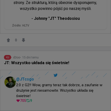
strony. Ze strukturą, którą obecnie dysponujemy, 
wszystko powinno pójść po naszej myśli.
- 
Johnny "⁠JT⁠" Theodosiou
Źródło:
HLTV
0
15 dni temu
d3oo
#
jt
JT: Wszystko układa się świetnie!
@
JTcsgo
2:0 z G2!! Wow, gramy teraz tak dobrze, a zaufanie w 
drużynie jest niesamowite. Wszystko układa się 
świetnie!
705
9