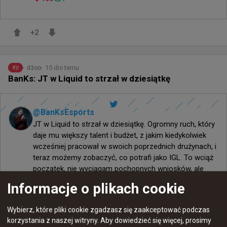
+
2
15 dni temu
d3oo
#
jt
BanKs: JT w Liquid to strzał w dziesiątkę
@
BanKsEsports
JT w Liquid to strzał w dziesiątkę. Ogromny ruch, który 
daje mu większy talent i budżet, z jakim kiedykolwiek 
wcześniej pracował w swoich poprzednich drużynach, i 
teraz możemy zobaczyć, co potrafi jako IGL. To wciąż 
początek, nie wyciągam pochopnych wniosków, ale 
będzie to ekscytująco oglądać z czasem!
Informacje o plikach cookie
57
0
Wybierz, które pliki cookie zgadzasz się zaakceptować podczas
korzystania z naszej witryny.
Aby dowiedzieć się więcej, prosimy
+
1