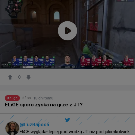
0
18 dni temu
d3oo
#
elige
ELiGE sporo zyska na grze z JT?
@
LuzRaposa
EliGE wyglądał lepiej pod wodzą JT niż pod jakimkolwiek 