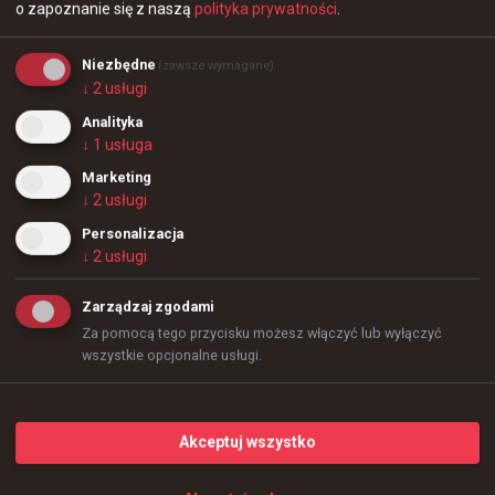
o zapoznanie się z naszą
polityka prywatności
.
Niezbędne
(zawsze wymagane)
↓
2
usługi
Analityka
↓
1
usługa
Marketing
↓
2
usługi
Personalizacja
↓
2
usługi
Zarządzaj zgodami
Za pomocą tego przycisku możesz włączyć lub wyłączyć
wszystkie opcjonalne usługi.
15 dni temu
d3oo
#
elige
ELiGE wychwala JT-ego
Akceptuj wszystko
@
BLASTPremier