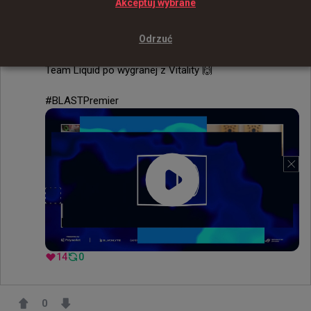
Akceptuj wybrane
"JT to gość” – @EliGE

Odrzuć
W tym wywiadzie dla @GoBlacklyte Elige opowiada o 
tym, jak optymistycznie wygląda sytuacja w obozie 
Team Liquid po wygranej z Vitality 🙌

#BLASTPremier
14
0
0