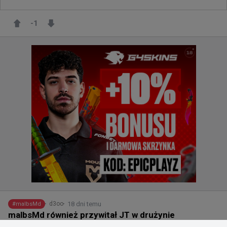
-1
18 dni temu
d3oo
#
malbsMd
malbsMd również przywitał JT w drużynie