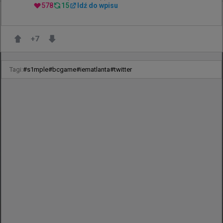
578
15
Idź do wpisu
5 godzin temu
TombStone
#
Apogee
Spory awans Apogee w rankingu VRS! Polacy w
najlepszej "50"
+
7
Tagi:
#
s1mple
#
bcgame
#
iematlanta
#
twitter