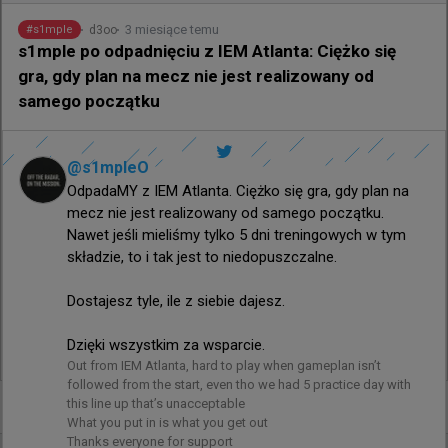
nowego składu i pierwszy LAN mazaya, dlatego jestem 
3 miesiące temu
d3oo
#
s1mple
niesamowicie dumny z nastawienia zespołu podczas 
s1mple po odpadnięciu z IEM Atlanta: Ciężko się
całych zawodów.

gra, gdy plan na mecz nie jest realizowany od
samego początku
Nasze ambicje sięgają znacznie wyżej, a każdy mecz 
ma znaczenie. To nie takie zakończenie, jakiego 
chcieliśmy. Wiemy, że mieliśmy grę pod kontrolą, ale na 
tym poziomie decydują detale, a Liquid potrafiło je lepiej 
@
s1mpleO
wykorzystać.

OdpadaMY z IEM Atlanta. Ciężko się gra, gdy plan na 
mecz nie jest realizowany od samego początku. 
Teraz od nas zależy, aby dopracować każdy 
Nawet jeśli mieliśmy tylko 5 dni treningowych w tym 
najmniejszy detal, poprawić szczegóły techniczne i w 
składzie, to i tak jest to niedopuszczalne.

pełni przygotować się na Paryż. Przed nami mnóstwo 
pracy. Do zobaczenia w kwalifikacjach do Esports 
Dostajesz tyle, ile z siebie dajesz.

World Cup.
103
2
Dzięki wszystkim za wsparcie.
Out from IEM Atlanta, hard to play when gameplan isn’t 
followed from the start, even tho we had 5 practice day with 
this line up that’s unacceptable

0
What you put in is what you get out

Thanks everyone for support