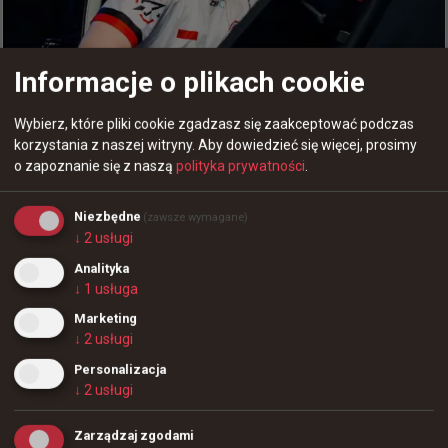
Informacje o plikach cookie
+
7
Radość wypisana na twarzach - Betclic Apogee wzniosło
Wybierz, które pliki cookie zgadzasz się zaakceptować podczas
trofeum za zwycięstwo
korzystania z naszej witryny.
Aby dowiedzieć się więcej, prosimy
o zapoznanie się z naszą
polityka prywatności
.
Niezbędne
(zawsze wymagane)
↓
2
usługi
6 godzin temu
TombStone
#
gamerlegion
Analityka
Wyczillowany Snax na bootcampie z ekipą
↓
1
usługa
+
7
Marketing
@
FL4MUS92
↓
2
usługi
Qlocuu z pucharem za Stake Pulse Beat
Bootcamp 🤙🤙
Personalizacja
↓
2
usługi
Zarządzaj zgodami