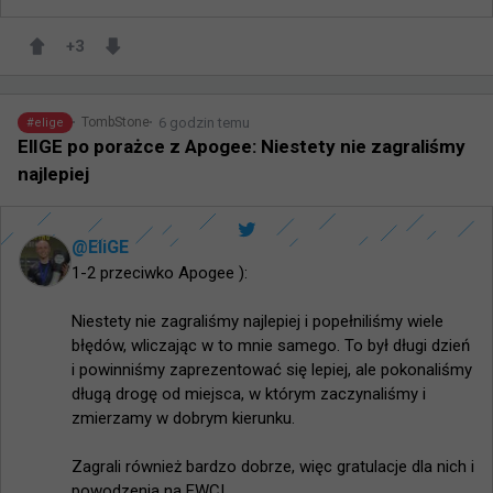
+
3
6 godzin temu
TombStone
#
elige
ElIGE po porażce z Apogee: Niestety nie zagraliśmy
najlepiej
@
EliGE
1-2 przeciwko Apogee ):

Niestety nie zagraliśmy najlepiej i popełniliśmy wiele 
błędów, wliczając w to mnie samego. To był długi dzień 
i powinniśmy zaprezentować się lepiej, ale pokonaliśmy 
długą drogę od miejsca, w którym zaczynaliśmy i 
zmierzamy w dobrym kierunku.

Zagrali również bardzo dobrze, więc gratulacje dla nich i 
powodzenia na EWC!