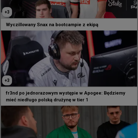
+
3
Wyczillowany Snax na bootcampie z ekipą
266
2
+
3
-1
fr3nd po jednorazowym występie w Apogee: Będziemy
mieć niedługo polską drużynę w tier 1
6 godzin temu
TombStone
#
bug
Wygląda na to, że nożem można strzelić ;)