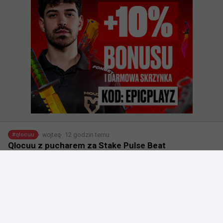
12 godzin temu
wojteq
#
qlocuu
Qlocuu z pucharem za Stake Pulse Beat
@
qlocuu
CHAMPS OF @StakeEsports PULSE BEAT 🏆🏆🏆

2-1 against @TeamLiquid 
