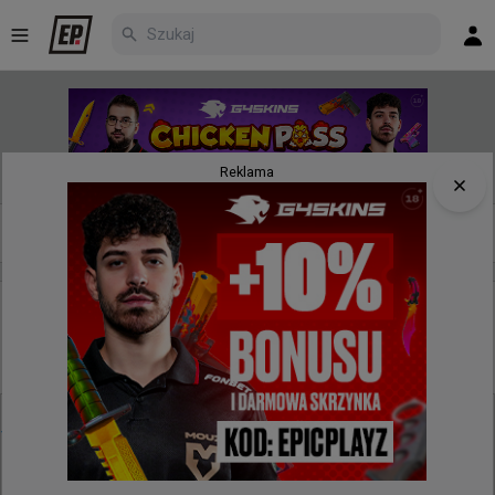
Reklama
Nowe
Najpopularniejsze
Poczekalnia
kilka sekund temu
wojteq
#
independent
Trener Fnatic jest zadowolony z występu swoich
podopiecznych na Stake Pulse Beat
@
independentmcs
Niesamowite doświadczenie dla naszej ekipy w 
Sztokholmie. Był to debiutancki turniej naszego 