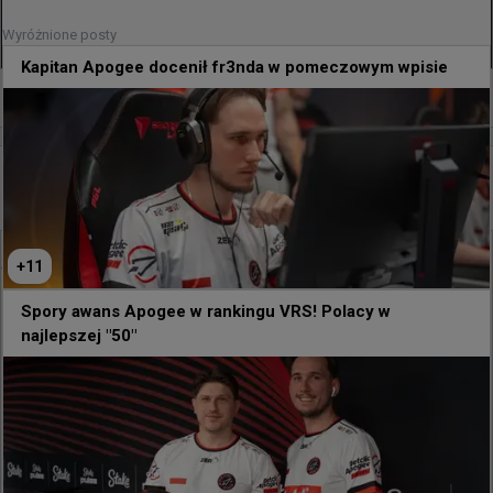
Wyróżnione posty
Kapitan Apogee docenił fr3nda w pomeczowym wpisie
+
3
5 godzin temu
TombStone
#
donk
donk smurfuje na FACEIT. Konkurencja bez szans
+
11
@
Aluminaticsgo
donk to zupełnie inna liga.

Spory awans Apogee w rankingu VRS! Polacy w
najlepszej "50"
Na wykresie: Każdy gracz z top 1000, naniesiony na 
podstawie punktów Elo i liczby meczów w 8. sezonie.

Czerwona kropka to donk: najwyższe Elo na FACEIT o 
blisko 800 punktów, zdobyte w "zaledwie" 161 
meczach, co jest ułamkiem rozegranych spotkań 
innych graczy z czołowego tysiąca.