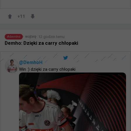
+
11
12 godzin temu
wojteq
#
demho
Demho: Dzięki za carry chłopaki
@
DemhoH
Win :) dzięki za carry chłopaki