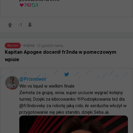
742
3
-1
12 godzin temu
wojteq
#
prism
Kapitan Apogee docenił fr3nda w pomeczowym
wpisie
@
Prismiwnl
Win vs liquid w wielkim finale 

Zemsta za grupę, wow, super uczucie wygrać kolejny 
turniej. Dzięki za kibicowanko 🫶Podziękowania też dla 
@fr3ndovsky za robotę jaką robi, ile serducha włożył w 
przygotowanie się jako standin, dzięki Seba 🙏