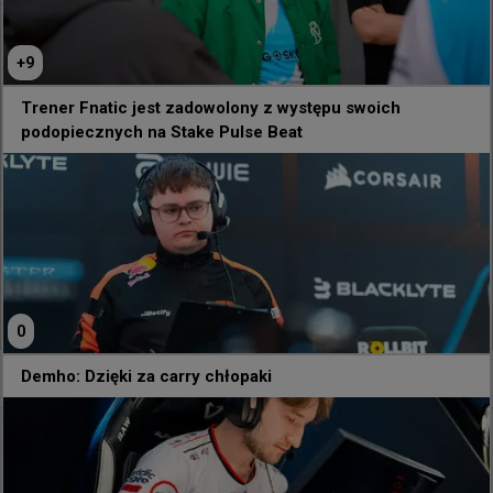
@
louiecs2_
Czy ominęła mnie aktualizacja, w której noże potrafią 
teraz strzelać?
+
9
Trener Fnatic jest zadowolony z występu swoich
podopiecznych na Stake Pulse Beat
589
8
0
Demho: Dzięki za carry chłopaki
-1