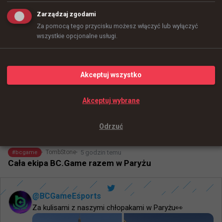
Zarządzaj zgodami
Za pomocą tego przycisku możesz włączyć lub wyłączyć
wszystkie opcjonalne usługi.
+
12
Akceptuj wszystko
Akceptuj wybrane
Odrzuć
5 godzin temu
TombStone
#
bcgame
Cała ekipa BC.Game razem w Paryżu
@
BCGameEsports
Za kulisami z naszymi chłopakami w Paryżu👀