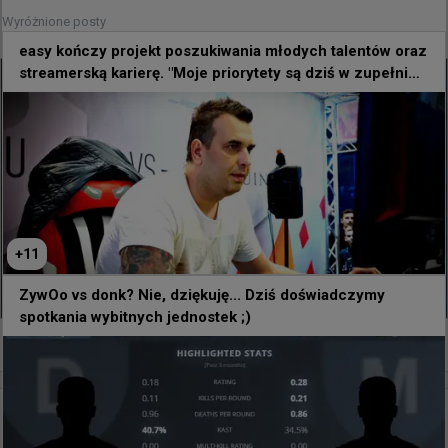
błyskawicznym spotkaniu zapewniła sobie dalszą
Wyróżnione posty
grę o EWC
easy kończy projekt poszukiwania młodych talentów oraz
streamerską karierę. "Moje priorytety są dziś w zupełnie
innym miejscu"
+
11
ZywOo vs donk? Nie, dziękuję... Dziś doświadczymy
spotkania wybitnych jednostek ;)
0
godzinę temu
wojteq
#
EWC
levelONE 0:2 Phantom - Polacy w fazie play-in