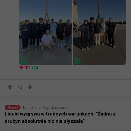
1K
15
+
2
5 godzin temu
TombStone
#
liquid
Liquid wygrywa w trudnych warunkach. "Żadna z
drużyn absolutnie nic nie słyszała"