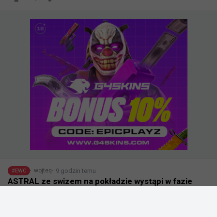
9 godzin temu
wojteq
#
EWC
ASTRAL ze swizem na pokładzie wystąpi w fazie
play-in kwalifikacji do EWC dzięki walkowerowi