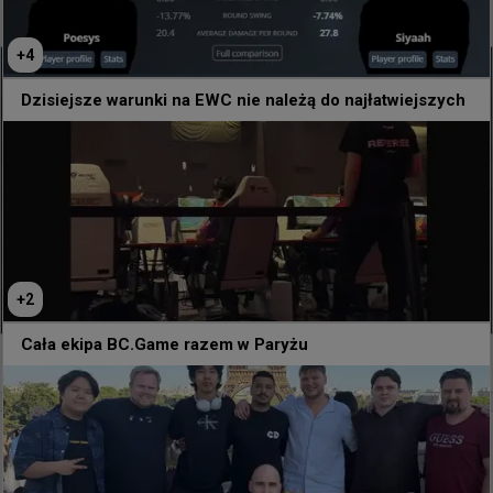
kwalifikacji EWC
+
4
Dzisiejsze warunki na EWC nie należą do najłatwiejszych
+
2
Cała ekipa BC.Game razem w Paryżu
0
5 godzin temu
TombStone
#
EWC
Dzisiejsze warunki na EWC nie należą do
najłatwiejszych