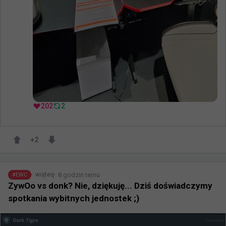
202
2
+
2
8 godzin temu
wojteq
#
EWC
ZywOo vs donk? Nie, dziękuję... Dziś doświadczymy
spotkania wybitnych jednostek ;)