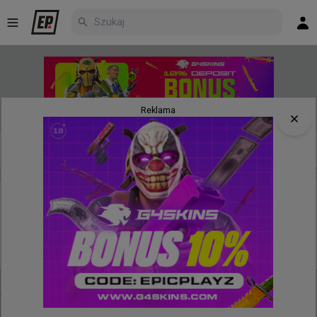
Reklama
Nowe
Najpopularniejsze
Poczekalnia
godzinę temu
wojteq
#
easy
easy kończy projekt poszukiwania młodych talentów
oraz streamerską karierę. "Moje priorytety są dziś w
zupełnie innym miejscu"
@
inet_easy
Cześć.
