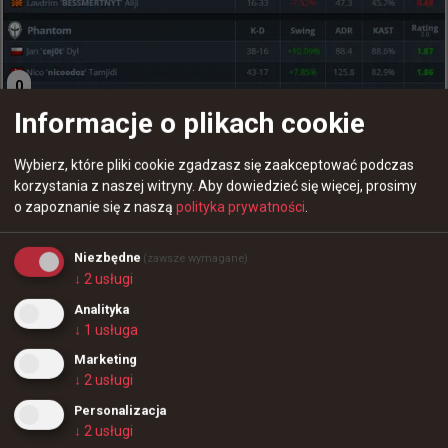
0
Informacje o plikach cookie
100Thieves na lana zabrało ze sobą nawet własną
drukarkę
Wybierz, które pliki cookie zgadzasz się zaakceptować podczas
korzystania z naszej witryny.
Aby dowiedzieć się więcej, prosimy
o zapoznanie się z naszą
polityka prywatności
.
Niezbędne
(zawsze wymagane)
↓
2
usługi
Analityka
↓
1
usługa
+
2
36
0
Marketing
Magisk: Nie jest łatwo być jednym z GOAT-ów CS:GO, a
↓
2
usługi
potem słyszeć od ludzi: „Musisz zmienić to, to i to na
+
2
Personalizacja
niektórych mapach”
↓
2
usługi