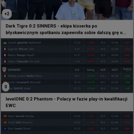
+
2
@
HLTVorg
Dark Tigre 0:2 SINNERS - ekipa kisserka po
Kiedy turniej PUBG Mobile odbywa się tuż obok 
błyskawicznym spotkaniu zapewniła sobie dalszą grę o
otwartych kwalifikacji w CS-a na EWC 🔊😲
EWC
0
levelONE 0:2 Phantom - Polacy w fazie play-in kwalifikacji
EWC