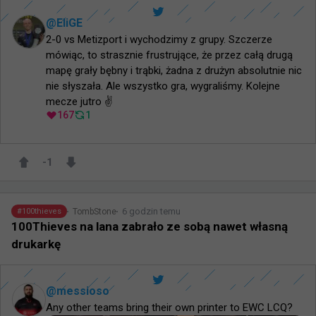
@
EliGE
2-0 vs Metizport i wychodzimy z grupy. Szczerze 
mówiąc, to strasznie frustrujące, że przez całą drugą 
mapę grały bębny i trąbki, żadna z drużyn absolutnie nic 
nie słyszała. Ale wszystko gra, wygraliśmy. Kolejne 
mecze jutro ✌️
167
1
-1
6 godzin temu
TombStone
#
100thieves
100Thieves na lana zabrało ze sobą nawet własną
drukarkę
@
messioso
Any other teams bring their own printer to EWC LCQ?