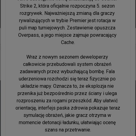
Strike 2, która oficjalnie rozpoczyna 5. sezon 
rozgrywek. Najważniejszą zmianą dla graczy 
rywalizujących w trybie Premier jest rotacja w 
puli map turniejowych. Zestawienie opuszcza 
Overpass, a jego miejsce zajmuje powracający 
0
Cache.

Wraz z nowym sezonem deweloperzy 
15 minut temu
wojteq
#
EWC
36-letni zawodnik z Francji nie do końca poradził
całkowicie przebudowali system obrażeń 
sobie w Paryżu
zadawanych przez wybuchającą bombę. Fala 
uderzeniowa rozchodzi się teraz fizycznie po 
układzie mapy. Oznacza to, że eksplozja nie 
przenika już bezpośrednio przez ściany i ulega 
rozproszeniu za rogami przeszkód. Aby ułatwić 
orientację, interfejs paska zdrowia pokazuje teraz 
symulację obrażeń, jakie gracz otrzyma w 
momencie detonacji ładunku, ułatwiając ocenę 
szans na przetrwanie.
