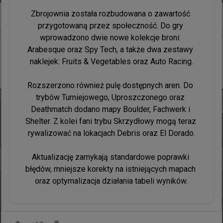
Zbrojownia została rozbudowana o zawartość 
-1
przygotowaną przez społeczność. Do gry 
wprowadzono dwie nowe kolekcje broni: 
Arabesque oraz Spy Tech, a także dwa zestawy 
21 minut temu
wojteq
#
EWC
Iberian Soul (ex-Gentle Mates) wygrało dwie mapy
naklejek: Fruits & Vegetables oraz Auto Racing.

do zera przeciwko ukraińskiemu mixowi
Rozszerzono również pulę dostępnych aren. Do 
trybów Turniejowego, Uproszczonego oraz 
Deathmatch dodano mapy Boulder, Fachwerk i 
Shelter. Z kolei fani trybu Skrzydłowy mogą teraz 
rywalizować na lokacjach Debris oraz El Dorado.

Aktualizację zamykają standardowe poprawki 
błędów, mniejsze korekty na istniejących mapach 
oraz optymalizacja działania tabeli wyników.