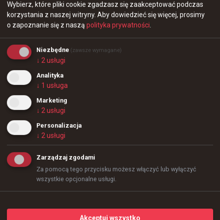
25 minut temu
wojteq
#
launx
Wybierz, które pliki cookie zgadzasz się zaakceptować podczas
lauNX nabawił się poważnej kontuzji nadgarstka
korzystania z naszej witryny.
Aby dowiedzieć się więcej, prosimy
o zapoznanie się z naszą
polityka prywatności
.
@
lauNXcs_
Niezbędne
(zawsze wymagane)
Dla wszystkich, którzy zastanawiają się, dlaczego 
↓
2
usługi
ostatnio przestałem streamować #recovery. Mam 
Analityka
nadzieję, że najpóźniej za tydzień wrócę do akcji
+
5
↓
1
usługa
Marketing
Robi wrażenie... HLTV oprowadziło nas po paryskiej hali
↓
2
usługi
wypełnionej graczami
Personalizacja
↓
2
usługi
Zarządzaj zgodami
Za pomocą tego przycisku możesz włączyć lub wyłączyć
wszystkie opcjonalne usługi.
+
6
Akceptuj wszystko