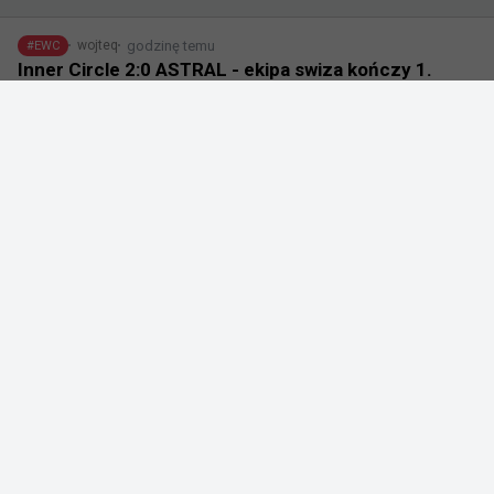
godzinę temu
wojteq
#
EWC
Inner Circle 2:0 ASTRAL - ekipa swiza kończy 1.
dzień z bilansem 1-1
+
1