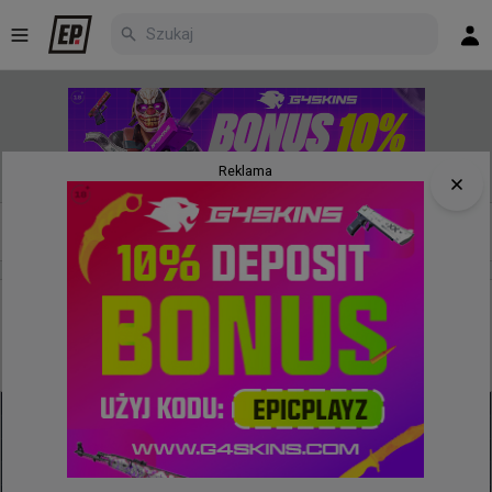
Reklama
Nowe
Najpopularniejsze
Poczekalnia
kilka sekund temu
wojteq
#
EWC
1win 0:2 BC.Game - Senzu wprowadził swoich
kolegów do fazy play-in kwalifikacji EWC