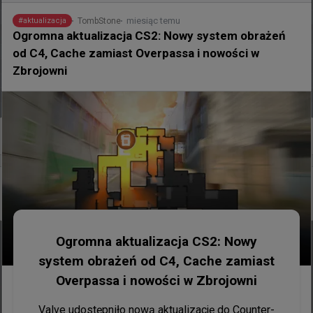
miesiąc temu
TombStone
#
aktualizacja
Ogromna aktualizacja CS2: Nowy system obrażeń
od C4, Cache zamiast Overpassa i nowości w
Zbrojowni
0
14 minut temu
wojteq
#
EWC
W Paryżu zdarzają się jednostronne spotkania...
Ogromna aktualizacja CS2: Nowy
system obrażeń od C4, Cache zamiast
Overpassa i nowości w Zbrojowni
Valve udostępniło nową aktualizację do Counter-