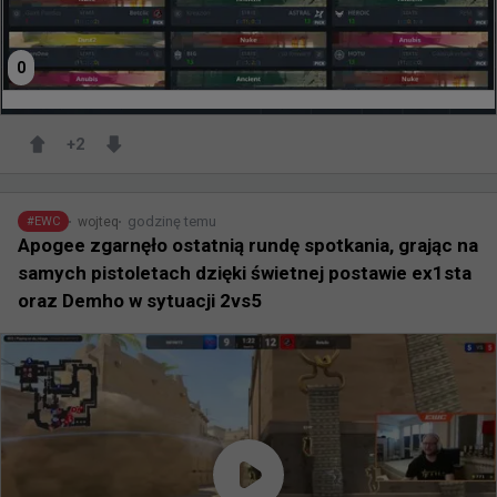
0
+
2
godzinę temu
wojteq
#
EWC
Apogee zgarnęło ostatnią rundę spotkania, grając na
samych pistoletach dzięki świetnej postawie ex1sta
oraz Demho w sytuacji 2vs5