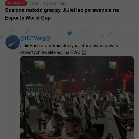
13 godzin temu
d3oo
#
JiJieHao
Szalona radość graczy JiJieHao po awansie na
Esports World Cup
@
HLTVorg
JiJieHao to ostatnia drużyna, która awansowała z 
otwartych kwalifikacji na EWC 🙌