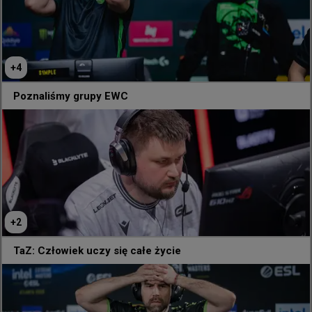
TEAM VITALITY

MOUZ

FUT ESPORTS

B8 ESPORTS

+
4
PARIVISION

TYLOO

Poznaliśmy grupy EWC
LYNN VISION

100 THIEVES

Grupa D

NATUS VINCERE

FURIA

9Z GLOBANT

THE MONGOLZ

+
2
MAGIC

TaZ: Człowiek uczy się całe życie
PAIN GAMING

WILDCARD

3DMAX