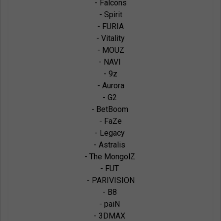
- Falcons

- Spirit

- FURIA

- Vitality

- MOUZ

- NAVI 

- 9z

- Aurora

- G2 

- BetBoom 

- FaZe

- Legacy 

- Astralis 

- The MongolZ 

- FUT 

- PARIVISION

- B8 

- paiN 

- 3DMAX 
