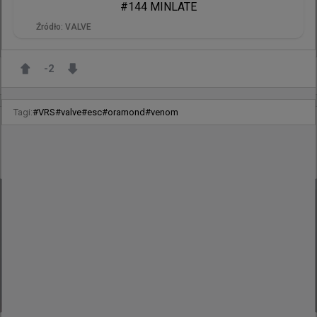
Źródło:
VALVE
49
1
-2
+
1
Tagi:
#
VRS
#
valve
#
esc
#
oramond
#
venom
35 minut temu
d3oo
#
EWC
Statystyki Gizmy'ego w kwalifikacjach do Esports
World Cup