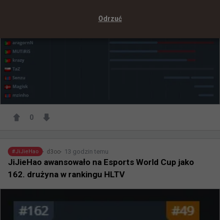
Odrzuć
0
13 godzin temu
d3oo
#
JiJieHao
JiJieHao awansowało na Esports World Cup jako
162. drużyna w rankingu HLTV