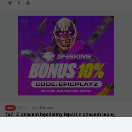
0
13 godzin temu
d3oo
#
taz
TaZ: Z czasem będziemy lepsi i z czasem lepiej
zgramy drużynę