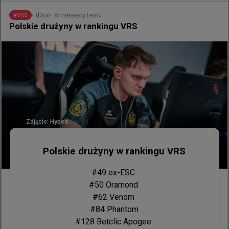
nowoczesnym CS-ie i uważam, że wszyscy spisali się 
8 miesięcy temu
d3oo
#
VRS
rewelacyjnie. Szacunek dla wszystkich cichych 
Polskie drużyny w rankingu VRS
bohaterów tej ogromnej operacji.

Więcej kwalifikacji LAN-owych do turniejów rangi S, 
proszę bardzo. Za kilka dni wracamy do internetowego 
młyna! Do następnego razu 
Zdjęcie:
Hyped
Polskie drużyny w rankingu VRS
#49 ex-ESC 

#50 Oramond 

#62 Venom 

#84 Phantom

#128 Betclic Apogee 
