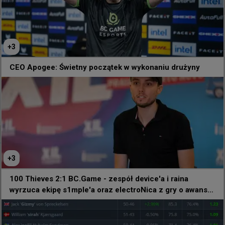
+
2
+
3
13 godzin temu
d3oo
#
twistzz
CEO Apogee: Świetny początek w wykonaniu drużyny
W kwalifikacjach do EWC zagrała drużyna "Team
Vandulken". Nie jest to przypadek, bowiem nazwa
wprost nawiązywała do Twistzza, który jest idolem
zawodników
@
HLTVorg
"Napisałem do @Twistzz na Instagramie z pytaniem, 
+
3
czy możemy użyć jego nazwiska jako nazwy naszej 
drużyny. Nie odpowiedział" 😢

100 Thieves 2:1 BC.Game - zespół device'a i raina
wyrzuca ekipę s1mple'a oraz electroNica z gry o awans
Mimo to Team Vandulken tariksora oddał hołd 
na EWC!
swojemu idolowi i przywdział te świetne koszulki na 
otwartych kwalifikacjach EWC