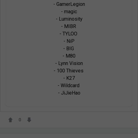
- GamerLegion

- magic

- Luminosity

- MIBR 

- TYLOO 

- NiP

- BIG 

- M80

- Lynn Vision

- 100 Thieves 

- K27

- Wildcard 

- JiJieHao
0