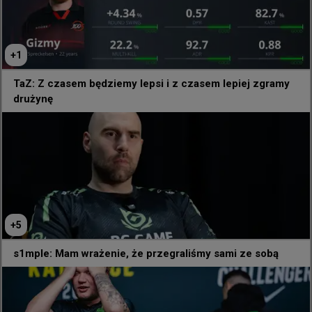
G2 ESPORTS

GAMERLEGION

LUMINOSITY

+
1
M80

BIG

TaZ: Z czasem będziemy lepsi i z czasem lepiej zgramy
drużynę
JIJIEHAO

Grupa B

TEAM FALCONS

LEGACY

BB TEAM

ASTRALIS

MIBR.LOS

+
5
FAZE CLAN

NINJAS IN PYJAMAS ESTAR

s1mple: Mam wrażenie, że przegraliśmy sami ze sobą
K27 ESPORTS

Grupa C
