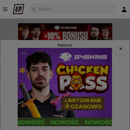
Reklama
Nowe
Najpopularniejsze
Poczekalnia
30 minut temu
d3oo
#
trav
Trav o lanowych kwalifikacjach do EWC: Jedno z
najbardziej ambitnych wydarzeń w nowoczesnym
CS-ie
@
TravCS
Jedno z najbardziej ambitnych wydarzeń w 