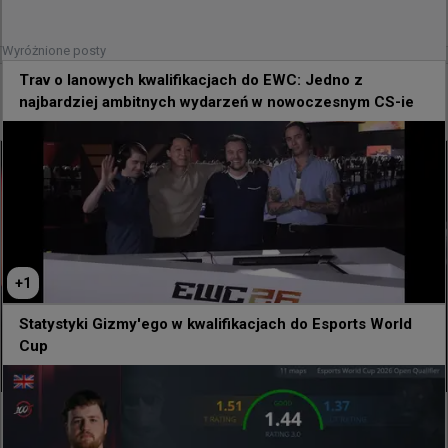
+
1
Wyróżnione posty
Trav o lanowych kwalifikacjach do EWC: Jedno z
11 godzin temu
TombStone
#
EWC
najbardziej ambitnych wydarzeń w nowoczesnym CS-ie
Poznaliśmy grupy EWC
+
1
Statystyki Gizmy'ego w kwalifikacjach do Esports World
Cup
Poznaliśmy grupy EWC
Grupa A

TEAM SPIRIT

AURORA GAMING
