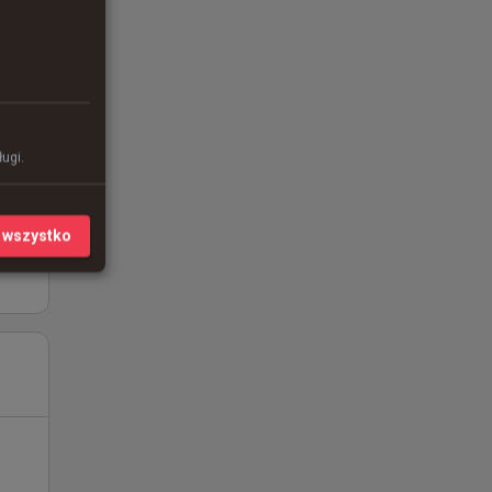
ugi.
 wszystko