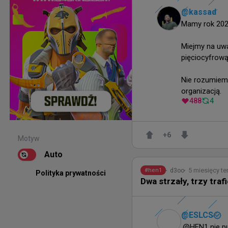
@
kassad
Mamy rok 2026
Miejmy na uwad
pięciocyfrową
Nie rozumiem, 
organizacją.
488
4
+
6
Motyw
Auto
5 miesięcy t
d3oo
#
hen1
Polityka prywatności
Dwa strzały, trzy tra
@
ESLCS
.@HEN1 nie pu