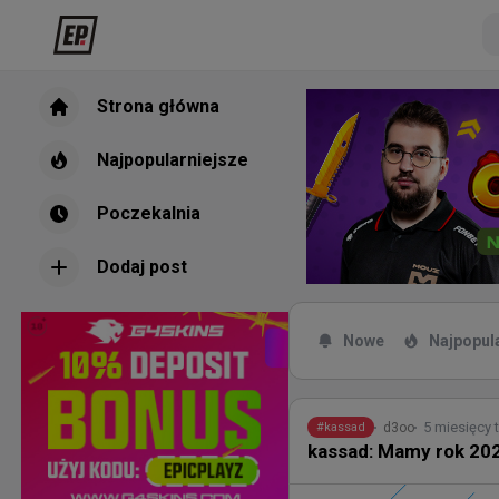
Strona główna
Najpopularniejsze
Poczekalnia
Dodaj post
Nowe
Najpopul
5 miesięcy
d3oo
#
kassad
kassad: Mamy rok 202