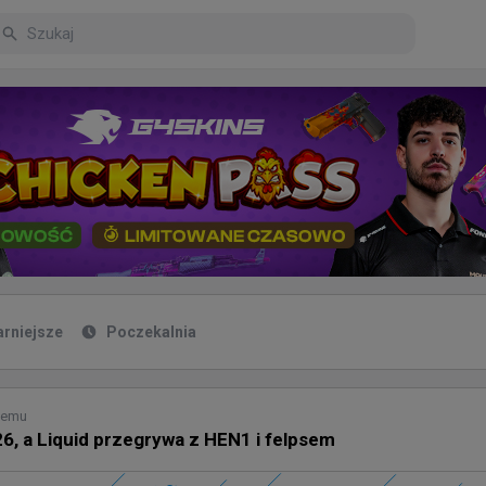
arniejsze
Poczekalnia
 temu
6, a Liquid przegrywa z HEN1 i felpsem