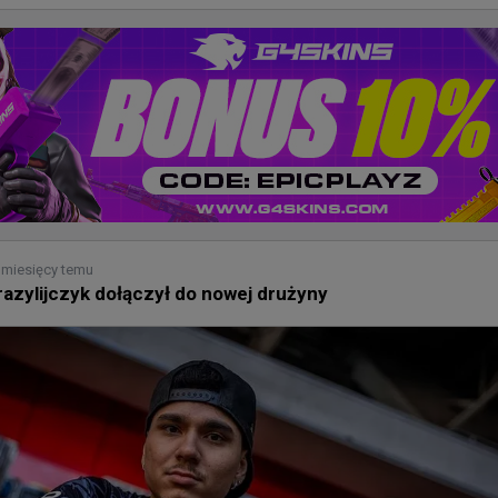
 miesięcy temu
razylijczyk dołączył do nowej drużyny