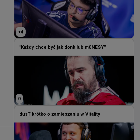
+
4
"Każdy chce być jak donk lub m0NESY"
0
dusT krótko o zamieszaniu w Vitality