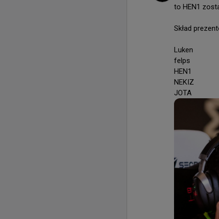
to HEN1 zosta
Skład prezent
Luken

felps

HEN1

NEKIZ

JOTA 