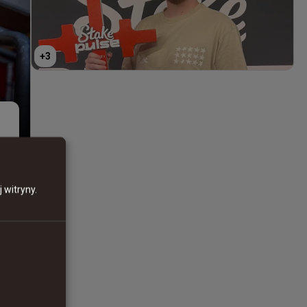
+
3
 witryny.