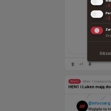
Mar
↓
2
Per
↓
2
Zar
Za 
Odrzu
+
1
7 miesięcy t
d3oo
#
hen1
HEN1 i Luken mają do
@
infocsarg
Wygląda na to,