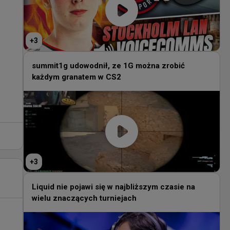
+
3
summit1g udowodnił, ze 1G można zrobić
każdym granatem w CS2
+
3
Liquid nie pojawi się w najbliższym czasie na
wielu znaczących turniejach