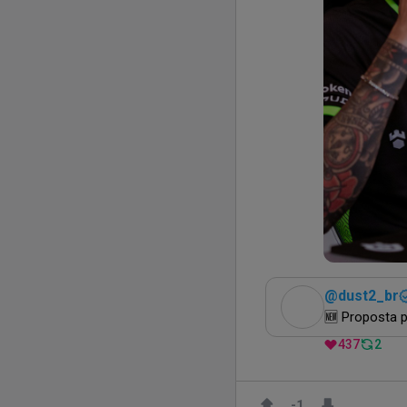
@
dust2_br
🆕 Proposta 
437
2
-1