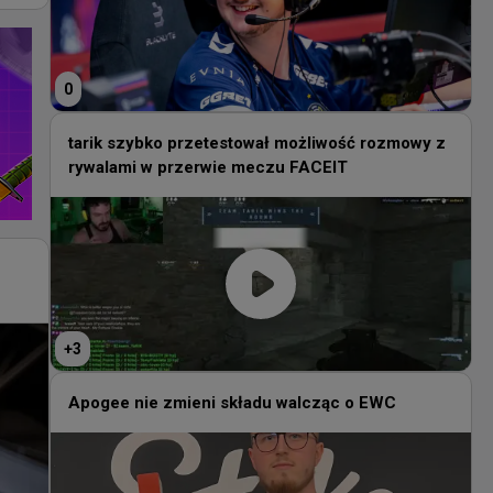
0
tarik szybko przetestował możliwość rozmowy z
rywalami w przerwie meczu FACEIT
+
3
Apogee nie zmieni składu walcząc o EWC