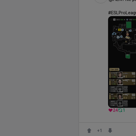
#ESLProLeag
24
1
+
1