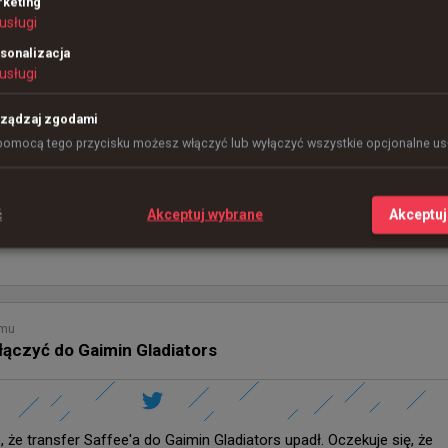
keting
usługi
Skład Gaimin Gladiators:

sonalizacja
usługi
João "⁠felps⁠" Vasconcellos

Gabriel "⁠NEKIZ⁠" Schenato

ządzaj zgodami
Jhonatan "⁠JOTA⁠" Willian

pomocą tego przycisku możesz włączyć lub wyłączyć wszystkie opcjonalne usł
Lucas "⁠bsd⁠" Luan

Henrique "⁠HEN1⁠" Teles
ć
Akceptuj wybrane
Akceptuj
emu
łączyć do Gaimin Gladiators
 że transfer Saffee'a do Gaimin Gladiators upadł. Oczekuje się, że 