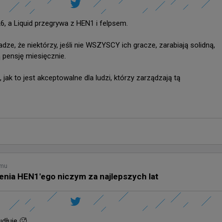
, a Liquid przegrywa z HEN1 i felpsem.

ze, że niektórzy, jeśli nie WSZYSCY ich gracze, zarabiają solidną, 
 pensję miesięcznie.

jak to jest akceptowalne dla ludzi, którzy zarządzają tą 
emu
fienia HEN1'ego niczym za najlepszych lat
dłuje 🥵
