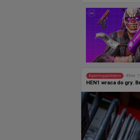
7
d3oo
#
gaiminggladiators
HEN1 wraca do gry. B