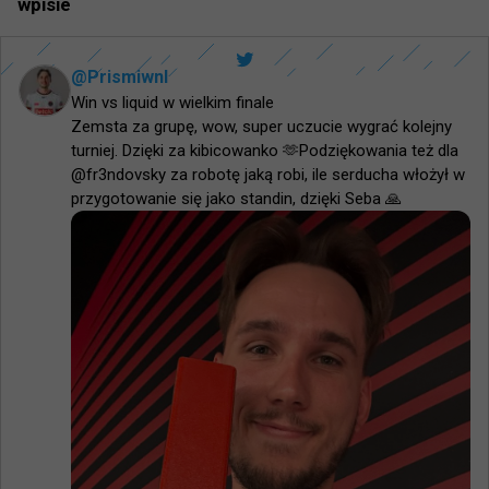
wpisie
@
Prismiwnl
Win vs liquid w wielkim finale 

Zemsta za grupę, wow, super uczucie wygrać kolejny 
turniej. Dzięki za kibicowanko 🫶Podziękowania też dla 
@fr3ndovsky za robotę jaką robi, ile serducha włożył w 
przygotowanie się jako standin, dzięki Seba 🙏