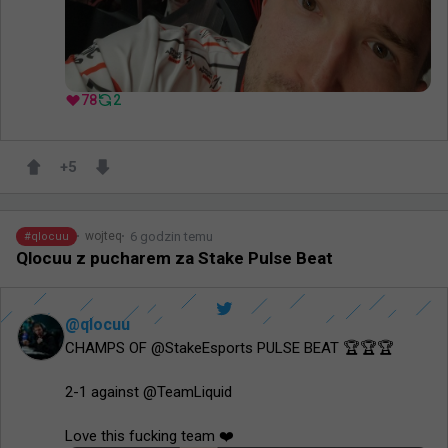
78
2
+
5
6 godzin temu
wojteq
#
qlocuu
Qlocuu z pucharem za Stake Pulse Beat
@
qlocuu
CHAMPS OF @StakeEsports PULSE BEAT 🏆🏆🏆

2-1 against @TeamLiquid 

Love this fucking team ❤️