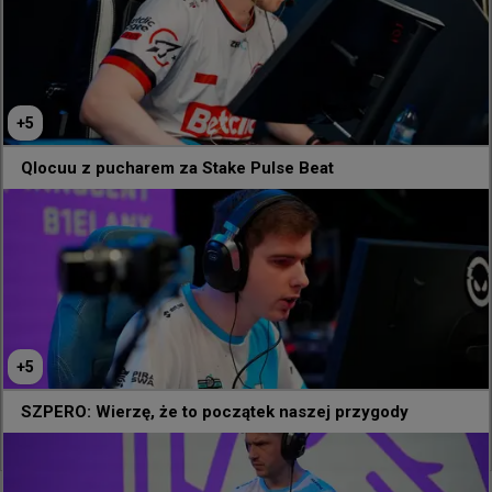
+
5
Qlocuu z pucharem za Stake Pulse Beat
+
5
SZPERO: Wierzę, że to początek naszej przygody
635
5