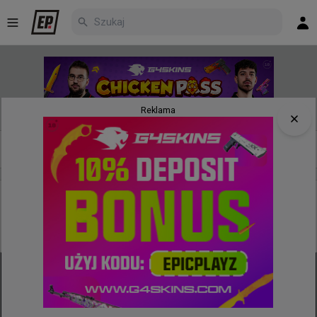
Reklama
Nowe
Najpopularniejsze
Poczekalnia
17 minut temu
TombStone
#
Apogee
Spory awans Apogee w rankingu VRS! Polacy w
najlepszej "50"