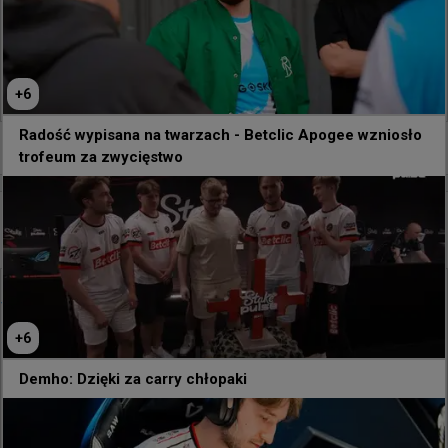
589
8
+
6
Radość wypisana na twarzach - Betclic Apogee wzniosło
0
trofeum za zwycięstwo
25 minut temu
TombStone
#
gamerlegion
Wyczillowany Snax na bootcampie z ekipą
@
FL4MUS92
Bootcamp 🤙🤙
+
6
Demho: Dzięki za carry chłopaki