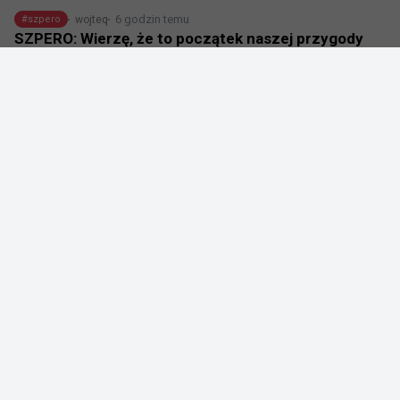
6 godzin temu
wojteq
#
szpero
SZPERO: Wierzę, że to początek naszej przygody
@
SZPEROcs
Ale jaja ty!!! 

2:0 vs @TeamLiquid w finale @StakeEsports i 
zajmujemy pierwsze miejsce!!!

Mega duma z zespołu, włożyliśmy mnóstwo pracy w 
ostatnich 2 tygodniach jak i na turnieju. Dziękuję za to i 
wierzę, że to początek naszej przygody. 

Dziękuję również @fr3ndovsky za niesamowite 
podejście jako stand-In. Big Love ❤️