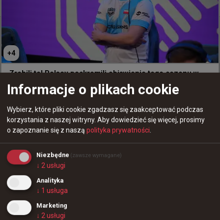
0
+
4
Zrobili to! Polacy poskromili objawienie tego sezonu w
finale Stake Pulse Beat I
Informacje o plikach cookie
Wybierz, które pliki cookie zgadzasz się zaakceptować podczas
korzystania z naszej witryny.
Aby dowiedzieć się więcej, prosimy
o zapoznanie się z naszą
polityka prywatności
.
Niezbędne
(zawsze wymagane)
↓
2
usługi
+
4
27 minut temu
TombStone
#
elige
Analityka
ElIGE po porażce z Apogee: Niestety nie zagraliśmy
↓
1
usługa
Spory awans Apogee w rankingu VRS! Polacy w
najlepiej
najlepszej "50"
Marketing
↓
2
usługi