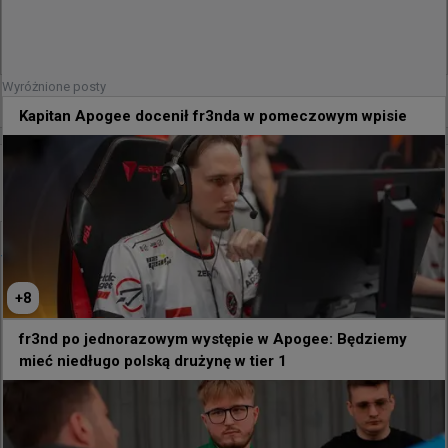
266
2
Wyróżnione posty
0
Kapitan Apogee docenił fr3nda w pomeczowym wpisie
24 minuty temu
TombStone
#
bug
Wygląda na to, że nożem można strzelić ;)
@
louiecs2_
Czy ominęła mnie aktualizacja, w której noże potrafią 
+
8
teraz strzelać?
fr3nd po jednorazowym występie w Apogee: Będziemy
mieć niedługo polską drużynę w tier 1