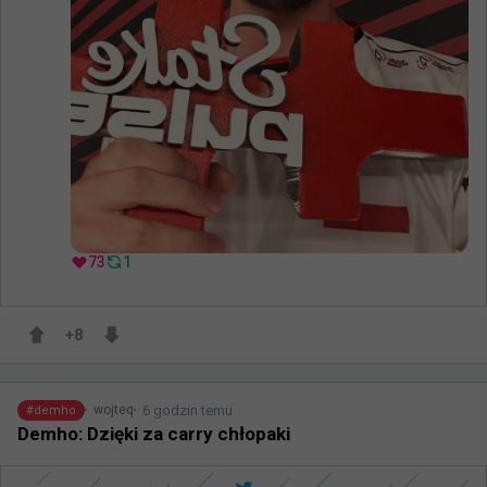
73
1
+
8
6 godzin temu
wojteq
#
demho
Demho: Dzięki za carry chłopaki