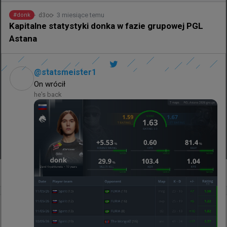
3 miesiące temu
d3oo
#
donk
Kapitalne statystyki donka w fazie grupowej PGL
Astana
@
statsmeister1
On wrócił 
he's back
0
22 minuty temu
TombStone
#
donk
donk smurfuje na FACEIT. Konkurencja bez szans