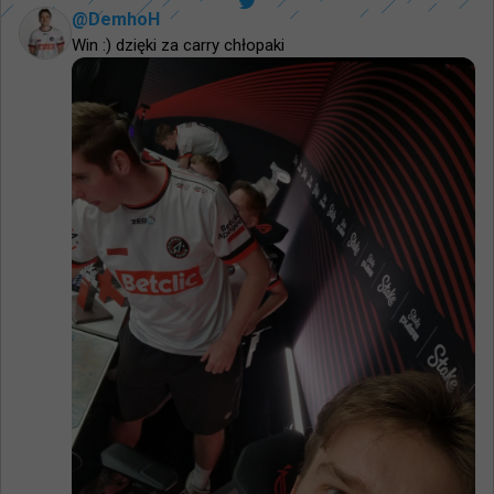
@
DemhoH
Win :) dzięki za carry chłopaki