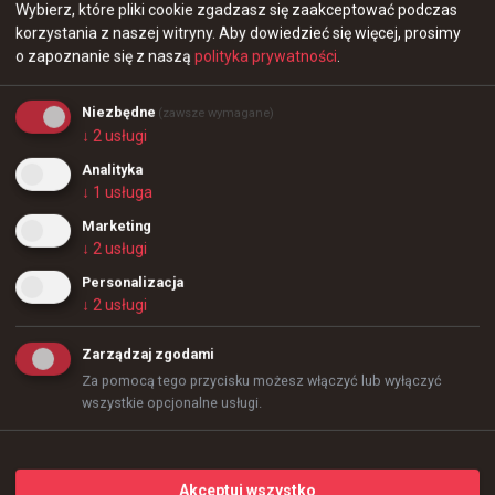
Wybierz, które pliki cookie zgadzasz się zaakceptować podczas
dogrywki w starciu 100 Thieves - BC.Game!
korzystania z naszej witryny.
Aby dowiedzieć się więcej, prosimy
o zapoznanie się z naszą
polityka prywatności
.
Zdjęcie:
ESL
Niezbędne
(zawsze wymagane)
↓
2
usługi
daps o porażce z Phantom: Musimy to
Analityka
wszystko w pewnym stopniu osadzić w
↓
1
usługa
kontekście
0
Marketing
↓
2
usługi
No jasne. To rozczarowujące, ale musimy 
HEROIC 0:2 fnatic - ekipa Brollana kolejną formacją, która
to wszystko w pewnym stopniu osadzić 
Personalizacja
odpada z kwalifikacji do EWC
↓
2
usługi
w kontekście, prawda? Oczywiście, gdybyśmy 
przed tym mieli dwutygodniowy bootcamp w 
Zarządzaj zgodami
Europie, mnóstwo świetnych treningów, a potem 
Za pomocą tego przycisku możesz włączyć lub wyłączyć
przegrali w ten sposób, byłbym mocno smutny, 
wszystkie opcjonalne usługi.
ale przynajmniej odnieśliśmy tu jakieś 
zwycięstwa, zdobyliśmy punkty i musimy po 
prostu patrzeć w przyszłość.
0
Akceptuj wszystko