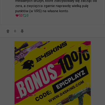
medialnych drużyn, które zdecydowały się zacząć od 
zera, a zwycięzca zgarnie naprawdę wielką pulę 
punktów (w VRS) na własne konto.
53
0
0