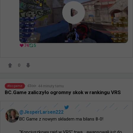
74
5
0
44 minuty temu
d3oo
#
bcgame
BC.Game zaliczyło ogromny skok w rankingu VRS
@
JesperLarsen222
BC Game z nowym składem ma bilans 8-0!

"Kopciuszkowy rajd w VRS" trwa... awansowali już do 