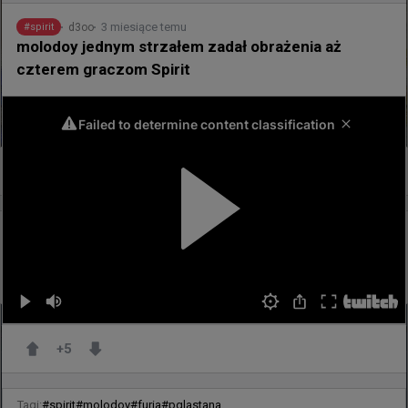
3 miesiące temu
d3oo
#
spirit
molodoy jednym strzałem zadał obrażenia aż
czterem graczom Spirit
0
28 minut temu
d3oo
#
heroic
HEROIC 0:2 fnatic - ekipa Brollana kolejną formacją,
która odpada z kwalifikacji do EWC
+
5
Tagi:
#
spirit
#
molodoy
#
furia
#
pglastana