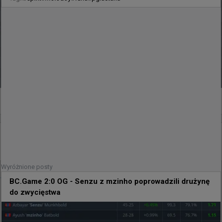
0
30 minut temu
d3oo
#
flashie
flashie: To krok wstecz
Wyróżnione posty
@
HLTVorg
BC.Game 2:0 OG - Senzu z mzinho poprowadzili drużynę
🗣️ „To krok wstecz. Wszyscy chcieliśmy zagrać w EWC 
do zwycięstwa
– to był nasz cel”
