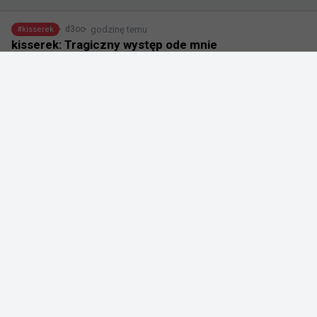
godzinę temu
d3oo
#
kisserek
kisserek: Tragiczny występ ode mnie
@
kisserekk
Tragiczny występ ode mnie, przegrana 1-2 z 
EYEBALLERS i odpadamy, przepraszam, nie wiem co 
powiedzieć
42
0
0
godzinę temu
d3oo
#
jt
JT: To wciąż początek drogi i wykorzystamy ten
dodatkowy czas na treningi