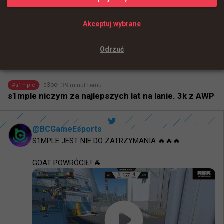
- 
Damian "daps" Steele
Źródło:
HLTV
Akceptuj wybrane
Odrzuć
+
1
39 minut temu
d3oo
#
s1mple
s1mple niczym za najlepszych lat na lanie. 3k z AWP
@
BCGameEsports
S1MPLE JEST NIE DO ZATRZYMANIA 🔥🔥🔥 

GOAT POWRÓCIŁ! 🐐