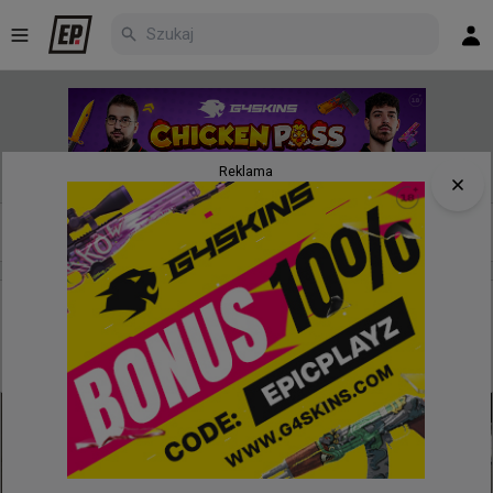
Reklama
Nowe
Najpopularniejsze
Poczekalnia
23 minuty temu
d3oo
#
gizmy
Gizmy wygrywa w wielkim stylu 1vs3 i doprowadza
do dogrywki w starciu 100 Thieves - BC.Game!