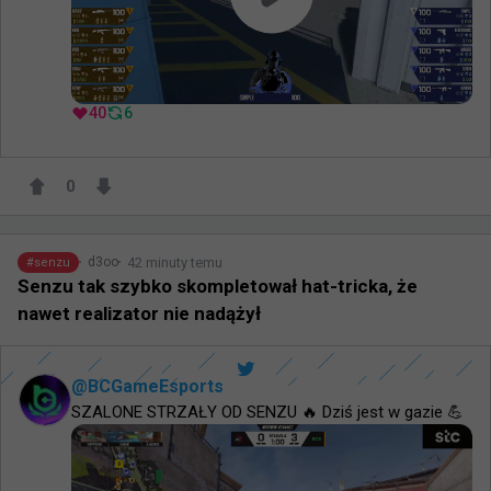
40
6
0
42 minuty temu
d3oo
#
senzu
Senzu tak szybko skompletował hat-tricka, że
nawet realizator nie nadążył
@
BCGameEsports
SZALONE STRZAŁY OD SENZU 🔥 Dziś jest w gazie 💪