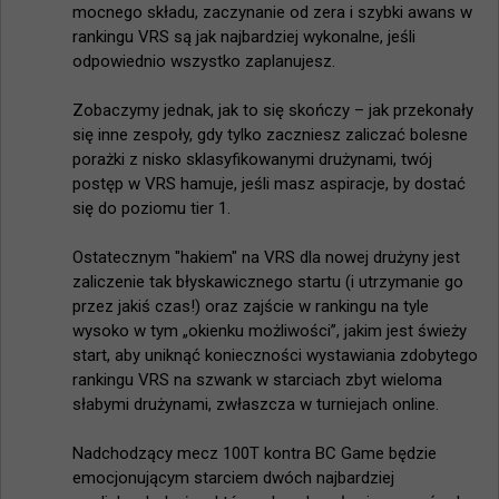
mocnego składu, zaczynanie od zera i szybki awans w 
rankingu VRS są jak najbardziej wykonalne, jeśli 
odpowiednio wszystko zaplanujesz.

Zobaczymy jednak, jak to się skończy – jak przekonały 
się inne zespoły, gdy tylko zaczniesz zaliczać bolesne 
porażki z nisko sklasyfikowanymi drużynami, twój 
postęp w VRS hamuje, jeśli masz aspiracje, by dostać 
się do poziomu tier 1.

Ostatecznym "hakiem" na VRS dla nowej drużyny jest 
zaliczenie tak błyskawicznego startu (i utrzymanie go 
przez jakiś czas!) oraz zajście w rankingu na tyle 
wysoko w tym „okienku możliwości”, jakim jest świeży 
start, aby uniknąć konieczności wystawiania zdobytego 
rankingu VRS na szwank w starciach zbyt wieloma 
słabymi drużynami, zwłaszcza w turniejach online.

Nadchodzący mecz 100T kontra BC Game będzie 
emocjonującym starciem dwóch najbardziej 