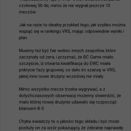
czołowej 50-tki, mimo że nie wygrali jeszcze 10 
meczów.

Jak na razie to idealny przykład tego, jak szybko można 
wspiąć się w rankingu VRS, mając odpowiednie wyniki i 
plan.

Musimy też być fair wobec innych zespołów, które 
zaczynały od zera, i przyznać, że BC Game miało 
szczęście, iż otwarta kwalifikacja do EWC miała 
pokrycie fazy grupowej, co dało im szansę w VRS, 
jakiej inne nowe drużyny wcześniej nie miały.

Mimo wszystko mecze trzeba wygrywać, a z 
dotychczasowych obserwacji możemy stwierdzić, że 
mało której nowej drużynie udawało się rozpocząć 
bilansem 8-0.

Chyba świadczy to o jakości tego składu i być może 
posłuży on za wzór pokazujący, że zebranie naprawdę 