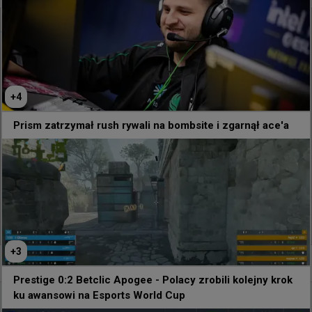
@
statsmeister1
mzinho naprawił ich
+
4
Prism zatrzymał rush rywali na bombsite i zgarnął ace'a
121
1
+
3
+
1
Prestige 0:2 Betclic Apogee - Polacy zrobili kolejny krok
ku awansowi na Esports World Cup