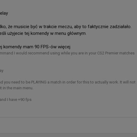
elay

C, DENDELE, 1win, BIG i inne czołowe drużyny są gotowe, by 
oją przygodę w otwartych kwalifikacjach do EWC 🔜
lko, że musicie być w trakcie meczu, aby to faktycznie zadziałało. 
 jeśli użyjecie tej komendy w menu głównym.

tej komendy mam 90 FPS-ów więcej
mmand I would recommend using while you are in your CS2 Premier matches 
ay

d you need to be PLAYING a match in order for this to actually work. It will not 
t in the main menu. 

nd I have +90 fps