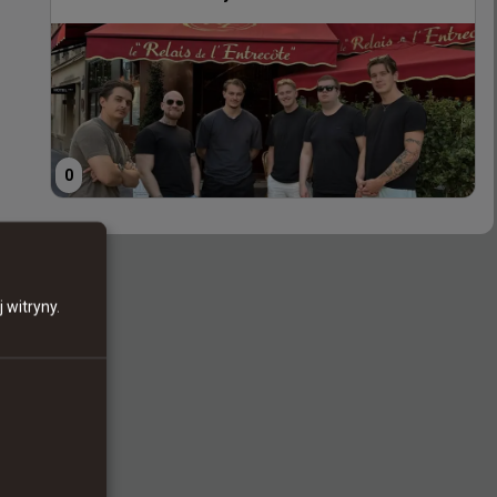
0
0
 witryny.