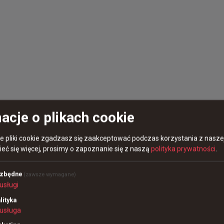
dawna scena CS potrzebuje. Miejsce, gdzie każdy na równych 
zy o lepsze jutro ;)

y jak najczęściej 🔥
 area
acje o plikach cookie
re pliki cookie zgadzasz się zaakceptować podczas korzystania z naszej
eć się więcej, prosimy o zapoznanie się z naszą
polityka prywatności
.
ezbędne
(zawsze wymagane)
usługi
lityka
usługa