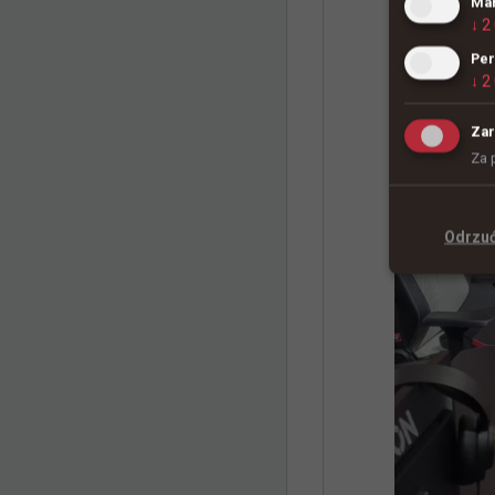
Mar
↓
2
Per
↓
2
Zar
Za 
Odrzu