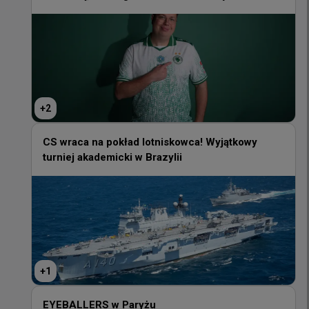
+
2
+
2
CS wraca na pokład lotniskowca! Wyjątkowy
turniej akademicki w Brazylii
CS wraca na pokład lotniskowca! Wyjątkowy
turniej akademicki w Brazylii
+
1
+
1
EYEBALLERS w Paryżu
EYEBALLERS w Paryżu