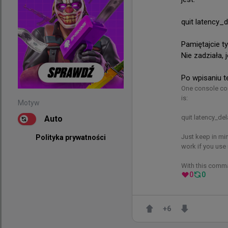
@
HLTVorg
quit latency_d
fnatic, HEROI
rozpocząć sw
Pamiętajcie ty
Nie zadziała,
Po wpisaniu 
One console co
is: 

Motyw
quit latency_del
Auto
Just keep in min
Polityka prywatności
Motyw
work if you use i
Auto
With this comma
Polityka prywatności
0
0
+
6