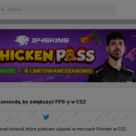
arniejsze
Poczekalnia
 komenda, by zwiększyć FPS-y w CS2
mu
 oprowadziło nas po paryskiej hali wypełnionej graczami
eceń konsoli, które polecam używać w meczach Premier w CS2 