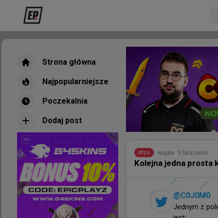
Strona główna
Strona główna
Najpopularniejsze
Najpopularniejsze
Poczekalnia
Poczekalnia
Dodaj post
Dodaj post
Nowe
Najpopul
3 lata temu
wujas
#
fps
Kolejna jedna prosta
25 minut te
wojteq
#
EWC
@
C0J0M0
Robi wrażenie... HLTV
Jednym z pol
jest:
