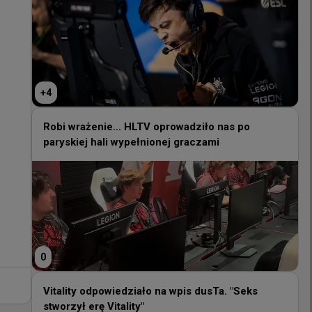
+
4
+
4
Robi wrażenie... HLTV oprowadziło nas po
paryskiej hali wypełnionej graczami
Robi wrażenie... HLTV oprowadziło nas po
paryskiej hali wypełnionej graczami
0
0
Vitality odpowiedziało na wpis dusTa. "Seks
stworzył erę Vitality"
Vitality odpowiedziało na wpis dusTa. "Seks
stworzył erę Vitality"