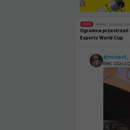
godzinę te
wojteq
#
EWC
Ogromna przestrzeń i 
Esports World Cup
@
michau9_
EWC CS2 LCQ