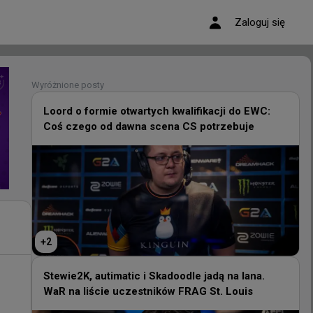
Zaloguj się
Wyróżnione posty
Wyróżnione posty
Loord o formie otwartych kwalifikacji do EWC:
Coś czego od dawna scena CS potrzebuje
Loord o formie otwartych kwalifikacji do EWC:
Coś czego od dawna scena CS potrzebuje
+
2
+
2
Stewie2K, autimatic i Skadoodle jadą na lana.
WaR na liście uczestników FRAG St. Louis
Stewie2K, autimatic i Skadoodle jadą na lana.
WaR na liście uczestników FRAG St. Louis