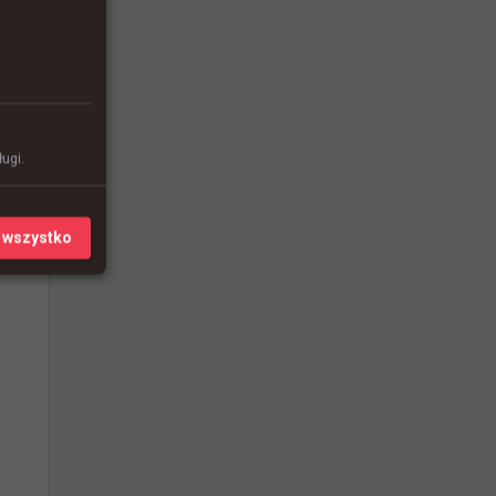
ugi.
 wszystko