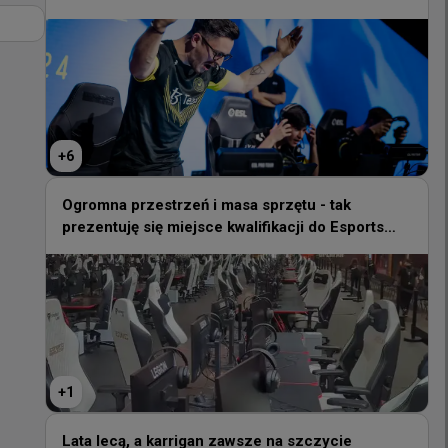
+
6
+
6
Ogromna przestrzeń i masa sprzętu - tak
prezentuję się miejsce kwalifikacji do Esports
Ogromna przestrzeń i masa sprzętu - tak
World Cup
prezentuję się miejsce kwalifikacji do Esports
World Cup
+
1
+
1
Lata lecą, a karrigan zawsze na szczycie
Lata lecą, a karrigan zawsze na szczycie