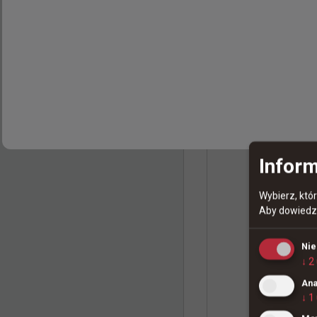
Coś czego od 
warunkach walc
Super LAN, ob
@
michau9_
EWC CS2 LCQ
Inform
Wybierz, któ
Aby dowiedzi
Ni
↓
2
Ana
↓
1