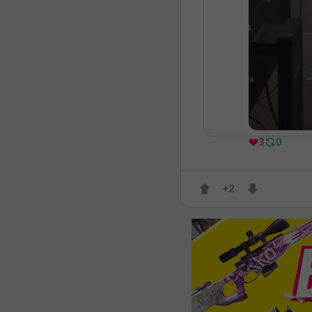
3
0
+
2