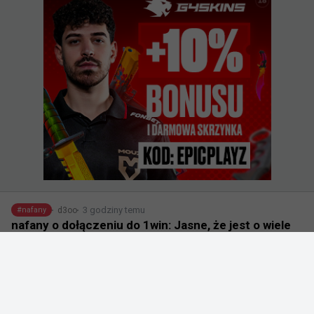
3 godziny temu
d3oo
#
nafany
nafany o dołączeniu do 1win: Jasne, że jest o wiele
łatwiej, kiedy masz za sobą wielką markę