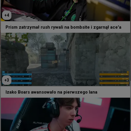
+
4
Prism zatrzymał rush rywali na bombsite i zgarnął ace'a
+
3
+
1
Izako Boars awansowało na pierwszego lana