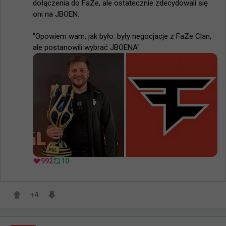
dołączenia do FaZe, ale ostatecznie zdecydowali się 
oni na JBOEN:

"Opowiem wam, jak było: były negocjacje z FaZe Clan, 
ale postanowili wybrać JBOENA"
992
10
+
4