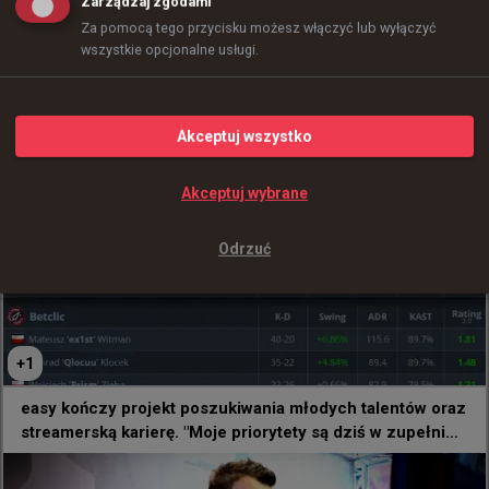
Zarządzaj zgodami
Za pomocą tego przycisku możesz włączyć lub wyłączyć
wszystkie opcjonalne usługi.
0
+
1
Akceptuj wszystko
Prestige 0:2 Betclic Apogee - Polacy zrobili kolejny krok
ku awansowi na Esports World Cup
Akceptuj wybrane
2 godziny temu
d3oo
#
izak
Izako Boars awansowało na pierwszego lana
Odrzuć
@
eskyycs
Wygrywamy 19;17 na 95Vikings i dostajemy się na lana 
w białej podlaskiej już 11 września! GG!
+
1
easy kończy projekt poszukiwania młodych talentów oraz
streamerską karierę. "Moje priorytety są dziś w zupełnie
innym miejscu"