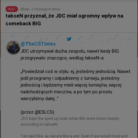
2 miesiące temu
d3oo
#
jdc
tabseN przyznał, że JDC miał ogromny wpływ na
comeback BIG
@
TheCSTimes
JDC utrzymywał ducha zespołu, nawet kiedy BIG 
przegrywało znacząco, według tabseN-a:

0
„Powiedział coś w stylu: ej, jesteśmy jednością. Nawet 
jeśli przegramy i odpadniemy z turnieju, jesteśmy 
jednością i będziemy mieli więcej turniejów, więcej 
godzinę temu
d3oo
#
EWC
nadchodzących meczów, a po tym po prostu 
Prestige 0:2 Betclic Apogee - Polacy zrobili kolejny
wierzyliśmy dalej...”

krok ku awansowi na Esports World Cup
(przez @ESLCS)
JDC kept the spirit up even when BIG were down heavily 
according to tabseN:

"He said like, ay, we are like a unit. Even if we would lose and 