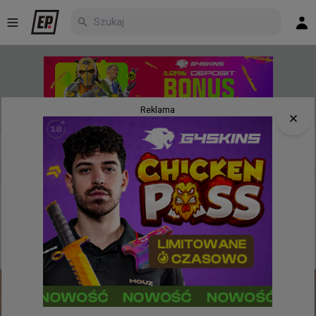
Reklama
Nowe
Najpopularniejsze
Poczekalnia
40 minut temu
d3oo
#
phantom
Gracze Phantom nie sprawdzili pozycji, co
kosztowało ich ostatecznie mapę. 1:1 w starciu z
NRG