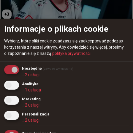
+
3
Informacje o plikach cookie
Valve powinno uderzyć przede wszystkim w twórców
czitów?
Wybierz, które pliki cookie zgadzasz się zaakceptować podczas
korzystania z naszej witryny.
Aby dowiedzieć się więcej, prosimy
o zapoznanie się z naszą
polityka prywatności
.
2 godziny temu
d3oo
#
hyper
Hyper nie mógł wczoraj wytrzymać, widząc co robi
Niezbędne
(zawsze wymagane)
↓
2
usługi
cej0t
Analityka
+
14
↓
1
usługa
Gracze Phantom nie sprawdzili pozycji, co kosztowało
Marketing
↓
2
usługi
ich ostatecznie mapę. 1:1 w starciu z NRG
Personalizacja
↓
2
usługi