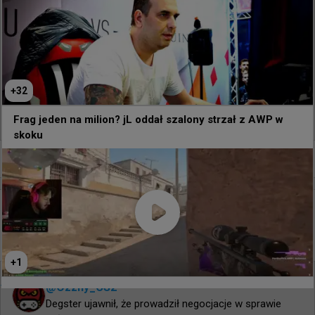
+
32
165
0
Frag jeden na milion? jL oddał szalony strzał z AWP w
skoku
+
3
2 godziny temu
d3oo
#
degster
FaZe i degster prowadzili rozmowy! "Postanowili
wybrać JBOENA"
+
1
@
Ozzny_CS2
Degster ujawnił, że prowadził negocjacje w sprawie 