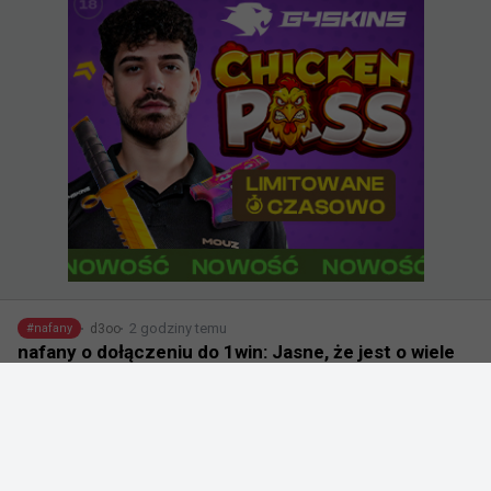
2 godziny temu
d3oo
#
nafany
nafany o dołączeniu do 1win: Jasne, że jest o wiele
łatwiej, kiedy masz za sobą wielką markę