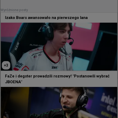
(wybaczymy ci @ThoreQ7 i tak to było na eco :D)
Wyróżnione posty
Izako Boars awansowało na pierwszego lana
+
3
7
0
FaZe i degster prowadzili rozmowy! "Postanowili wybrać
JBOENA"
+
2
godzinę temu
d3oo
#
jl
Frag jeden na milion? jL oddał szalony strzał z AWP
w skoku