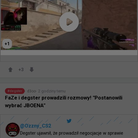
+
1
165
0
+
3
2 godziny temu
d3oo
#
degster
FaZe i degster prowadzili rozmowy! "Postanowili
wybrać JBOENA"
@
Ozzny_CS2
Degster ujawnił, że prowadził negocjacje w sprawie 