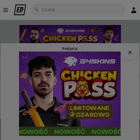
Reklama
Nowe
Najpopularniejsze
Poczekalnia
7 minut temu
d3oo
#
phantom
Gracze Phantom nie sprawdzili pozycji, co
kosztowało ich ostatecznie mapę. 1:1 w starciu z
NRG