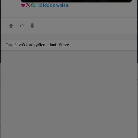
76
1
Idź do wpisu
+
1
Tagi:
#
1vs3
#
broky
#
iematlanta
#
faze
+
1
godzinę temu
d3oo
#
EWC
Prism zatrzymał rush rywali na bombsite i zgarnął
ace'a
@
BetclicApogee
ACE od @Prismiwnl 🔥🔥
