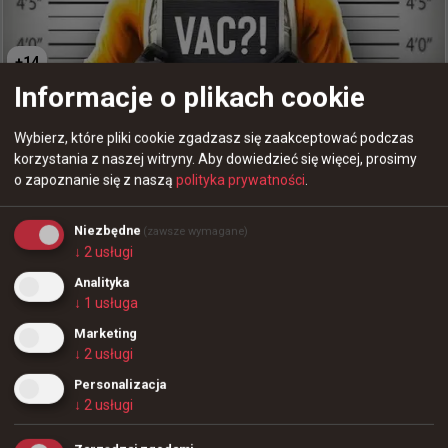
+
14
Informacje o plikach cookie
Gracze Phantom nie sprawdzili pozycji, co kosztowało
ich ostatecznie mapę. 1:1 w starciu z NRG
Wybierz, które pliki cookie zgadzasz się zaakceptować podczas
korzystania z naszej witryny.
Aby dowiedzieć się więcej, prosimy
o zapoznanie się z naszą
polityka prywatności
.
2 godziny temu
d3oo
#
hyper
Hyper nie mógł wczoraj wytrzymać, widząc co robi
Niezbędne
(zawsze wymagane)
↓
2
usługi
cej0t
Analityka
↓
1
usługa
0
Marketing
Prestige 0:2 Betclic Apogee - Polacy zrobili kolejny krok
↓
2
usługi
ku awansowi na Esports World Cup
Personalizacja
↓
2
usługi