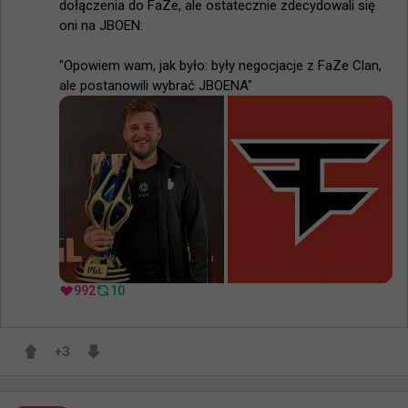
dołączenia do FaZe, ale ostatecznie zdecydowali się 
oni na JBOEN:

"Opowiem wam, jak było: były negocjacje z FaZe Clan, 
ale postanowili wybrać JBOENA"
992
10
+
3