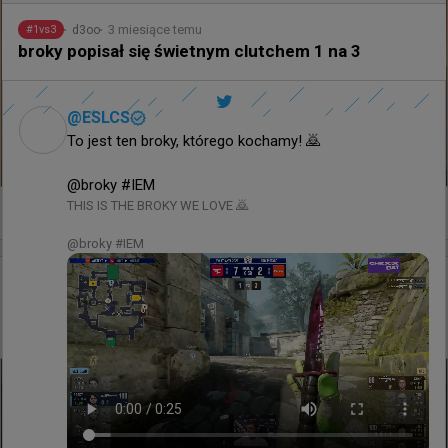
3 miesiące temu
d3oo
#
1vs3
broky popisał się świetnym clutchem 1 na 3
@
ESLCS
To jest ten broky, którego kochamy! 🙇

@broky #IEM
THIS IS THE BROKY WE LOVE 🙇

0
@broky #IEM
16 minut temu
d3oo
#
EWC
Prestige 0:2 Betclic Apogee - Polacy zrobili kolejny
krok ku awansowi na Esports World Cup