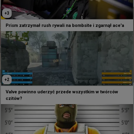
+
3
Prism zatrzymał rush rywali na bombsite i zgarnął ace'a
+
2
+
1
Valve powinno uderzyć przede wszystkim w twórców
czitów?