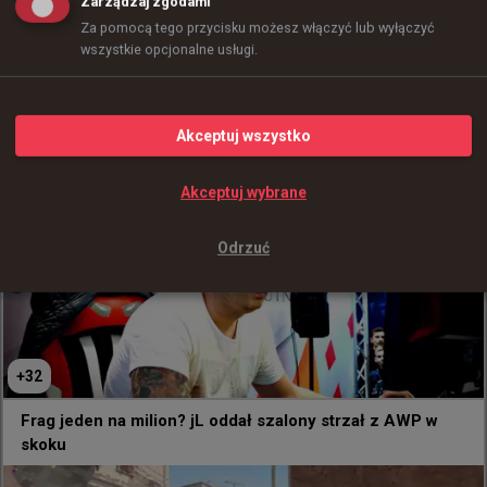
Zarządzaj zgodami
Za pomocą tego przycisku możesz włączyć lub wyłączyć
wszystkie opcjonalne usługi.
+
1
+
1
Akceptuj wszystko
easy kończy projekt poszukiwania młodych talentów oraz
streamerską karierę. "Moje priorytety są dziś w zupełnie
Akceptuj wybrane
innym miejscu"
2 godziny temu
d3oo
#
izak
Izako Boars awansowało na pierwszego lana
Odrzuć
@
eskyycs
Wygrywamy 19;17 na 95Vikings i dostajemy się na lana 
w białej podlaskiej już 11 września! GG!
+
32
Frag jeden na milion? jL oddał szalony strzał z AWP w
skoku