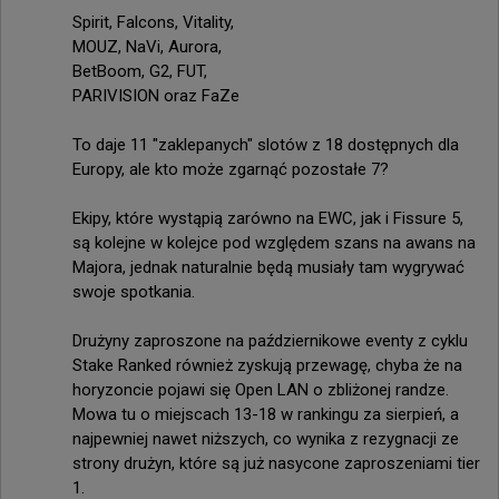
Spirit, Falcons, Vitality,

MOUZ, NaVi, Aurora,

BetBoom, G2, FUT,

PARIVISION oraz FaZe

To daje 11 "zaklepanych" slotów z 18 dostępnych dla 
Europy, ale kto może zgarnąć pozostałe 7?

Ekipy, które wystąpią zarówno na EWC, jak i Fissure 5, 
są kolejne w kolejce pod względem szans na awans na 
Majora, jednak naturalnie będą musiały tam wygrywać 
swoje spotkania.

Drużyny zaproszone na październikowe eventy z cyklu 
Stake Ranked również zyskują przewagę, chyba że na 
horyzoncie pojawi się Open LAN o zbliżonej randze.

Mowa tu o miejscach 13-18 w rankingu za sierpień, a 
najpewniej nawet niższych, co wynika z rezygnacji ze 
strony drużyn, które są już nasycone zaproszeniami tier 
1.