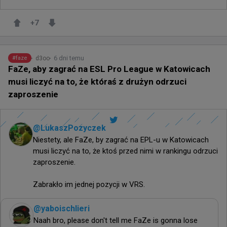
+
7
6 dni temu
d3oo
#
faze
FaZe, aby zagrać na ESL Pro League w Katowicach
musi liczyć na to, że któraś z drużyn odrzuci
zaproszenie
@
LukaszPozyczek
Niestety, ale FaZe, by zagrać na EPL-u w Katowicach 
musi liczyć na to, że ktoś przed nimi w rankingu odrzuci 
zaproszenie.

Zabrakło im jednej pozycji w VRS.
@
yaboischlieri
Naah bro, please don't tell me FaZe is gonna lose 