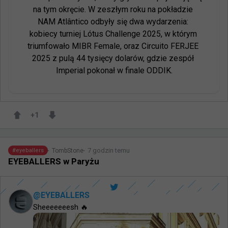
na tym okręcie. W zeszłym roku na pokładzie 
NAM Atlântico odbyły się dwa wydarzenia: 
kobiecy turniej Lótus Challenge 2025, w którym 
triumfowało MIBR Female, oraz Circuito FERJEE 
2025 z pulą 44 tysięcy dolarów, gdzie zespół 
Imperial pokonał w finale ODDIK.
+
1
7 godzin temu
TombStone
#
eyeballers
EYEBALLERS w Paryżu
@
EYEBALLERS
Sheeeeeeesh 🔥