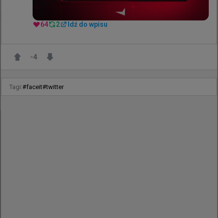
@
LoordBb
64
2
Idź do wpisu
Copenhagen Games vibes.

Coś czego od dawna scena CS potrzebuje. Miejsce, 
-4
gdzie każdy na równych warunkach walczy o lepsze 
jutro ;)

Tagi:
#
faceit
#
twitter
Super LAN, oby jak najczęściej 🔥
@
michau9_
EWC CS2 LCQ area