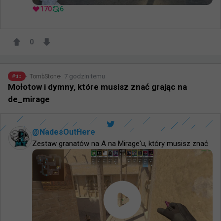
170
6
0
7 godzin temu
TombStone
#
tip
Mołotow i dymny, które musisz znać grając na
de_mirage
@
NadesOutHere
Zestaw granatów na A na Mirage'u, który musisz znać