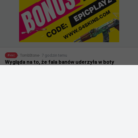
7 godzin temu
TombStone
#
vac
Wygląda na to, że fala banów uderzyła w boty
@
aquaismissing
Pojawiły się pogłoski, że Valve rozpoczęło blokowanie 
botów do farmienia w CS2, co ma odzwierciedlenie w 
statystykach.

W stosunku do ubiegłego tygodnia widać znaczny 
spadek liczby graczy:

Casual: -12 tys.
