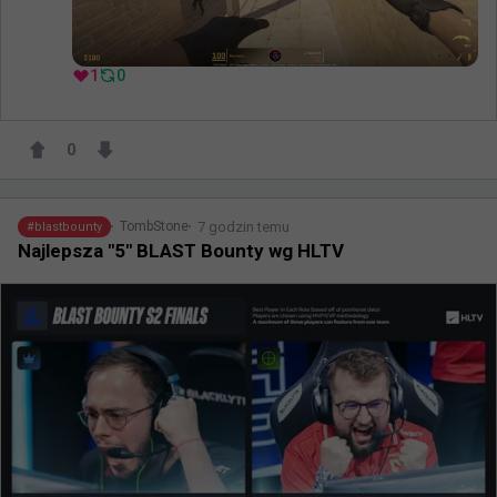
1
0
0
7 godzin temu
TombStone
#
blastbounty
Najlepsza "5" BLAST Bounty wg HLTV