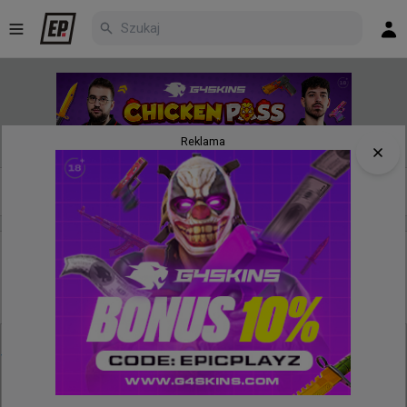
Reklama
Nowe
Najpopularniejsze
Poczekalnia
7 minut temu
wojteq
#
EWC
Robi wrażenie... HLTV oprowadziło nas po paryskiej
hali wypełnionej graczami
@
HLTVorg
fnatic, HEROIC, DENDELE, 1win, BIG i inne czołowe 
drużyny są gotowe, by rozpocząć swoją przygodę w 