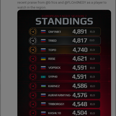
recent praise from @b1tcs and @FLCm0NESY as a player to 
watch in the region.
84
2
0
godzinę temu
wojteq
#
loord
Loord o formie otwartych kwalifikacji do EWC: Coś
czego od dawna scena CS potrzebuje