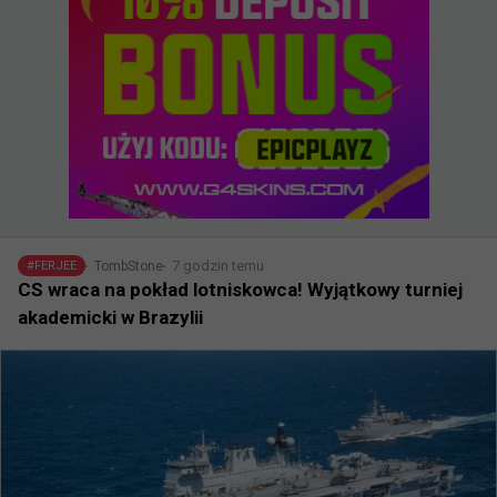
7 godzin temu
TombStone
#
FERJEE
CS wraca na pokład lotniskowca! Wyjątkowy turniej
akademicki w Brazylii