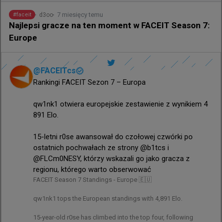
otwartych kwalifikacjach do EWC 🔜
7 miesięcy temu
d3oo
#
faceit
Najlepsi gracze na ten moment w FACEIT Season 7:
Europe
@
FACEITcs
Rankingi FACEIT Sezon 7 – Europa

qw1nk1 otwiera europejskie zestawienie z wynikiem 4 
891 Elo.

15-letni r0se awansował do czołowej czwórki po 
ostatnich pochwałach ze strony @b1tcs i 
@FLCm0NESY, którzy wskazali go jako gracza z 
regionu, którego warto obserwować
FACEIT Season 7 Standings - Europe 🇪🇺

qw1nk1 tops the European standings with 4,891 Elo. 

15-year-old r0se has climbed into the top four, following 