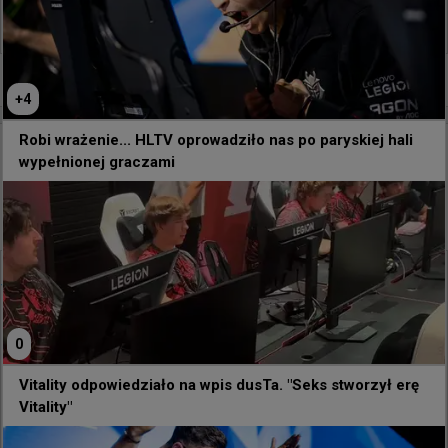
3
0
+
2
+
4
Robi wrażenie... HLTV oprowadziło nas po paryskiej hali
godzinę temu
wojteq
#
EWC
wypełnionej graczami
Ogromna przestrzeń i masa sprzętu - tak
prezentuję się miejsce kwalifikacji do Esports World
Cup
@
michau9_
EWC CS2 LCQ area
0
Vitality odpowiedziało na wpis dusTa. "Seks stworzył erę
Vitality"