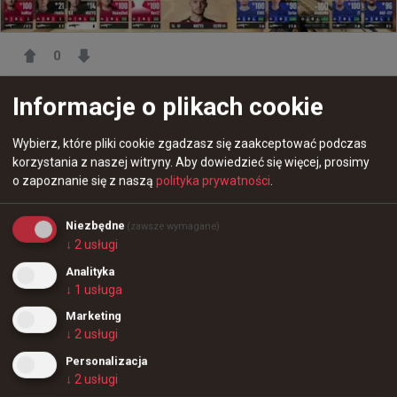
0
Informacje o plikach cookie
Wybierz, które pliki cookie zgadzasz się zaakceptować podczas
korzystania z naszej witryny.
Aby dowiedzieć się więcej, prosimy
o zapoznanie się z naszą
polityka prywatności
.
Niezbędne
(zawsze wymagane)
↓
2
usługi
Analityka
↓
1
usługa
Marketing
↓
2
usługi
Personalizacja
12 dni temu
d3oo
#
elige
↓
2
usługi
ELiGE po latach w końcu zainwestował w nową