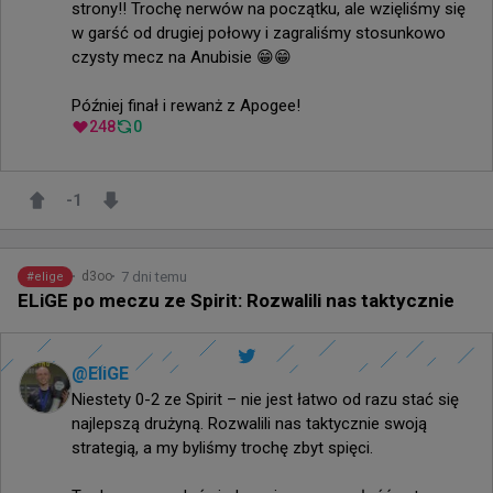
strony!! Trochę nerwów na początku, ale wzięliśmy się 
w garść od drugiej połowy i zagraliśmy stosunkowo 
czysty mecz na Anubisie 😁😁

Później finał i rewanż z Apogee!
248
0
-1
7 dni temu
d3oo
#
elige
ELiGE po meczu ze Spirit: Rozwalili nas taktycznie
@
EliGE
Niestety 0-2 ze Spirit – nie jest łatwo od razu stać się 
najlepszą drużyną. Rozwalili nas taktycznie swoją 
strategią, a my byliśmy trochę zbyt spięci.
