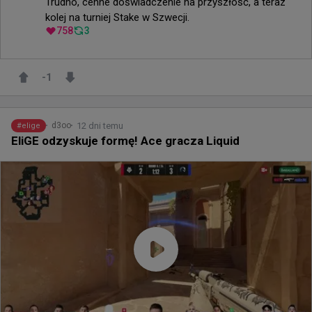
Trudno, cenne doświadczenie na przyszłość, a teraz 
kolej na turniej Stake w Szwecji.
758
3
-1
12 dni temu
d3oo
#
elige
EliGE odzyskuje formę! Ace gracza Liquid