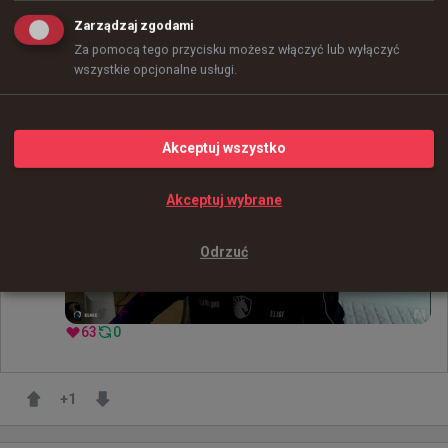
kamerkę :)
Zarządzaj zgodami
Za pomocą tego przycisku możesz włączyć lub wyłączyć
wszystkie opcjonalne usługi.
@
TeamLiquidCS
EliGE używa nowej kamerki ??????????????
Akceptuj wszystko
Akceptuj wybrane
Odrzuć
63
0
+
1