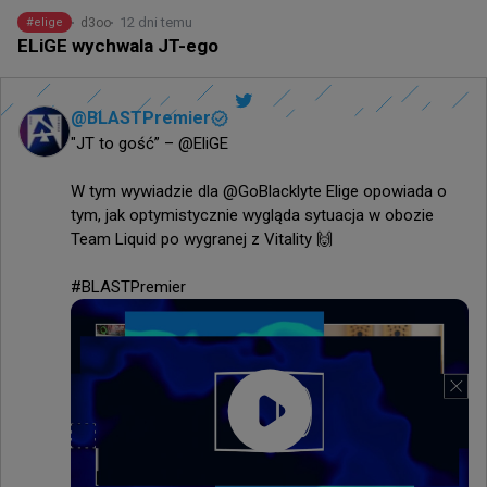
12 dni temu
d3oo
#
elige
ELiGE wychwala JT-ego
@
BLASTPremier
"JT to gość” – @EliGE

W tym wywiadzie dla @GoBlacklyte Elige opowiada o 
tym, jak optymistycznie wygląda sytuacja w obozie 
Team Liquid po wygranej z Vitality 🙌

#BLASTPremier