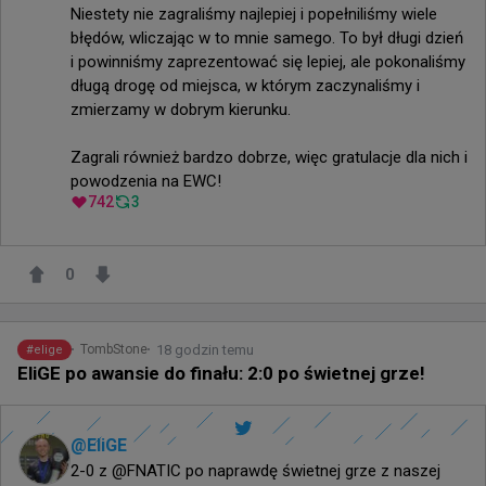
Niestety nie zagraliśmy najlepiej i popełniliśmy wiele 
błędów, wliczając w to mnie samego. To był długi dzień 
i powinniśmy zaprezentować się lepiej, ale pokonaliśmy 
długą drogę od miejsca, w którym zaczynaliśmy i 
zmierzamy w dobrym kierunku.

Zagrali również bardzo dobrze, więc gratulacje dla nich i 
powodzenia na EWC!
742
3
0
18 godzin temu
TombStone
#
elige
EliGE po awansie do finału: 2:0 po świetnej grze!
@
EliGE
2-0 z @FNATIC po naprawdę świetnej grze z naszej 