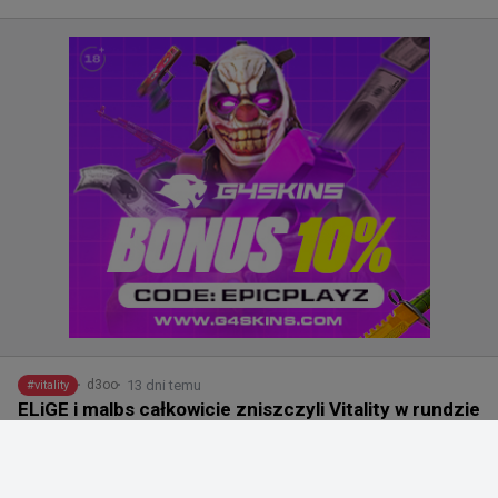
13 dni temu
d3oo
#
vitality
ELiGE i malbs całkowicie zniszczyli Vitality w rundzie
pistoletowej