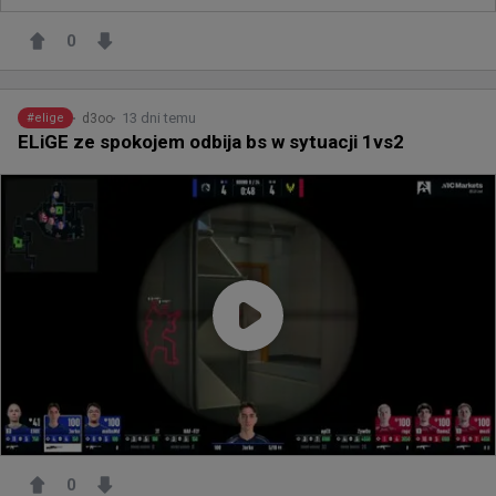
0
13 dni temu
d3oo
#
elige
ELiGE ze spokojem odbija bs w sytuacji 1vs2
0