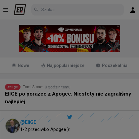
Nowe
Najpopularniejsze
Poczekalnia
8 godzin temu
TombStone
#
elige
ElIGE po porażce z Apogee: Niestety nie zagraliśmy
najlepiej
@
EliGE
1-2 przeciwko Apogee ):
