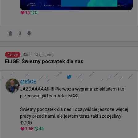
14
0
0
13 dni temu
d3oo
#
elige
ELiGE: Świetny początek dla nas
@
EliGE
JAZDAAAAA!!!!!! Pierwsza wygrana ze składem i to 
przeciwko @TeamVitalityCS!

Świetny początek dla nas i oczywiście jeszcze więcej 
pracy przed nami, ale jestem teraz taki szczęśliwy 
:DDDD
1.5K
44