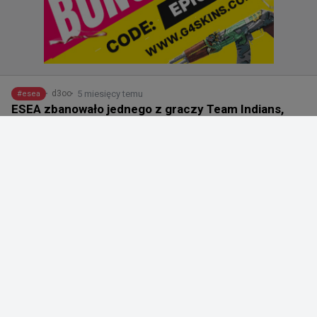
5 miesięcy temu
d3oo
#
esea
ESEA zbanowało jednego z graczy Team Indians,
które awansowało do play-offów ESEA League
Season 56
@
ESEA
AKTUALIZACJA DOT. UCZCIWOŚCI ROZGRYWEK | 28 
LUTEGO

Gracz lllIl z zespołu Team Indians został zbanowany za 
oszukiwanie, a 6 zwycięstw, w których brał udział, 
zostało unieważnionych. Działanie to zostało podjęte 
przed fazą play-off, aby upewnić się, że awansowały 
wyłącznie uprawnione do tego drużyny