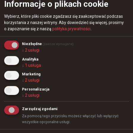
Informacje o plikach cookie
PL odpadło z ESEA Season 56 Europe Finals. 
Polski mix okazał się gorszy w półfinale turnieju 
Wybierz, które pliki cookie zgadzasz się zaakceptować podczas
od QWENTRY przegrywając 1 do 2 po dogrywce 
korzystania z naszej witryny.
Aby dowiedzieć się więcej, prosimy
na decydującej mapie.

o zapoznanie się z naszą
polityka prywatności
.
Trzeba jednak oddać Polakom, iż zaprezentowali 
Niezbędne
(zawsze wymagane)
się z świetnej strony w starciu z Rosjanami, 
↓
2
usługi
bowiem QWENTRY od początku było faworytem 
Analityka
do triumfu w całych rozgrywkach, mając na 
↓
1
usługa
uwadze fakt, że jest to 65. drużyna w rankingu 
Marketing
HLTV i 86. w rankingu VRS.

↓
2
usługi
Personalizacja
OLDBOYS PL 1:2 QWENTRY

↓
2
usługi
Dust2 - 13:11

Zarządzaj zgodami
Mirage - 7:13

Za pomocą tego przycisku możesz włączyć lub wyłączyć
Ancient - 17:19
wszystkie opcjonalne usługi.