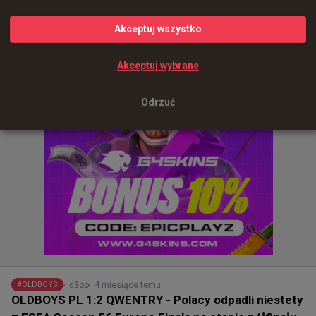
Akceptuj wszystko
0
Akceptuj wybrane
Odrzuć
4 miesiące temu
d3oo
#
OLDBOYS
OLDBOYS PL 1:2 QWENTRY - Polacy odpadli niestety