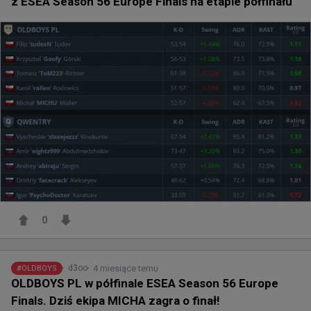
z ESEA Season 56 Europe Finals na etapie półfinału
0
4 miesiące temu
d3oo
#
OLDBOYS
OLDBOYS PL w półfinale ESEA Season 56 Europe
Finals. Dziś ekipa MICHA zagra o finał!