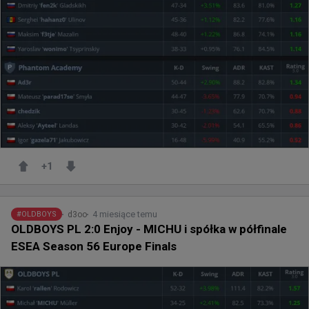
+
1
4 miesiące temu
d3oo
#
OLDBOYS
OLDBOYS PL 2:0 Enjoy - MICHU i spółka w półfinale
ESEA Season 56 Europe Finals