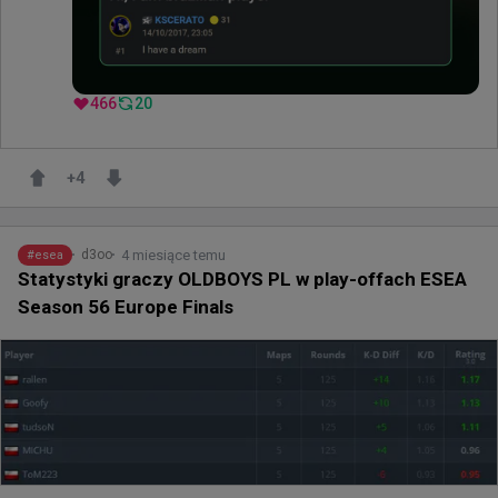
466
20
+
4
4 miesiące temu
d3oo
#
esea
Statystyki graczy OLDBOYS PL w play-offach ESEA
Season 56 Europe Finals