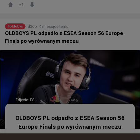
+
1
4 miesiące temu
d3oo
#
oldobys
OLDBOYS PL odpadło z ESEA Season 56 Europe
Finals po wyrównanym meczu
Zdjęcie:
ESL
OLDBOYS PL odpadło z ESEA Season 56
Europe Finals po wyrównanym meczu
Walka była, lecz zwycięstwa zabrakło. OLDBOYS 