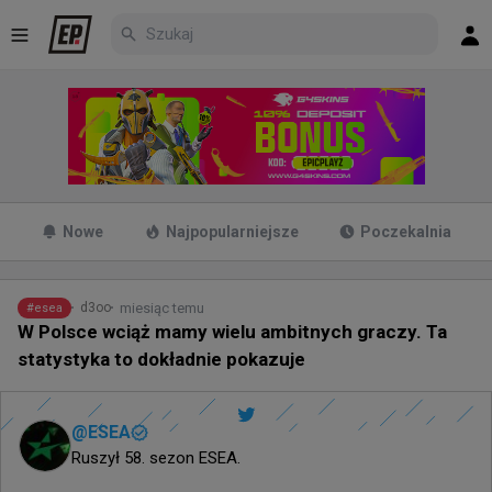
Nowe
Najpopularniejsze
Poczekalnia
miesiąc temu
d3oo
#
esea
W Polsce wciąż mamy wielu ambitnych graczy. Ta
statystyka to dokładnie pokazuje
@
ESEA
Ruszył 58. sezon ESEA.
