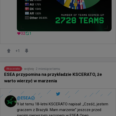
32
1
+
1
2 miesiące temu
wojteq
#
kscerato
ESEA przypomina na przykładzie KSCERATO, że
warto wierzyć w marzenia
@
ESEA
9 lat temu 18-letni KSCERATO napisał: „Cześć, jestem 
graczem z Brazylii. Mam marzenie” jeszcze przed 
swoim pierwszym sezonem w ESEA Open.
