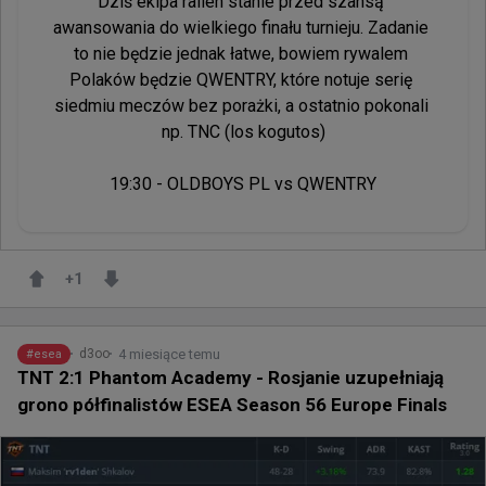
Dziś ekipa rallen stanie przed szansą 
awansowania do wielkiego finału turnieju. Zadanie 
to nie będzie jednak łatwe, bowiem rywalem 
Polaków będzie QWENTRY, które notuje serię 
siedmiu meczów bez porażki, a ostatnio pokonali 
np. TNC (los kogutos)

19:30 - OLDBOYS PL vs QWENTRY
+
1
4 miesiące temu
d3oo
#
esea
TNT 2:1 Phantom Academy - Rosjanie uzupełniają
grono półfinalistów ESEA Season 56 Europe Finals