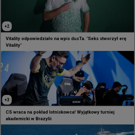
brazylijskiej marynarki wojennej.

Wydarzenie jest częścią festiwalu 
+
2
technologicznego Rio Innovation Week i 
zakończy się w nadchodzącym tygodniu. 
Vitality odpowiedziało na wpis dusTa. "Seks stworzył erę
Studenckie drużyny powalczą o pulę nagród 
Vitality"
wynoszącą około 488 dolarów.

To nie pierwszy raz, kiedy gry wideo pojawiają się 
na tym okręcie. W zeszłym roku na pokładzie 
NAM Atlântico odbyły się dwa wydarzenia: 
kobiecy turniej Lótus Challenge 2025, w którym 
triumfowało MIBR Female, oraz Circuito FERJEE 
+
3
2025 z pulą 44 tysięcy dolarów, gdzie zespół 
Imperial pokonał w finale ODDIK.
CS wraca na pokład lotniskowca! Wyjątkowy turniej
akademicki w Brazylii
+
1