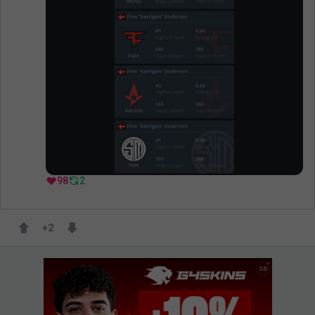
98
2
+
2