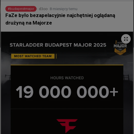
8 miesięcy temu
d3oo
#
budapestmajor
FaZe było bezapelacyjnie najchętniej oglądaną
drużyną na Majorze
Stewie2K, autimatic i Skadoodle jadą na
lana. WaR na liście uczestników FRAG
St. Louis
Ekipa Without a Roof (WaR), w której barwach 
występuje aż trzech triumfatorów Majora z 2018 
roku, oficjalnie zapisała się na nadchodzący turniej 
FRAG Midwest: St. Louis.

Trzon WaR tworzą legendarni zawodnicy: Jake 
"Stewie2K" Yip, Timothy "autimatic" Ta oraz Tyler 
"Skadoodle" Latham. Skład uzupełniają równie 
rozpoznawalni na tamtejszym podwórku Vincent 
"Brehze" Cayonte oraz Justin "FaNg" Coakley.
