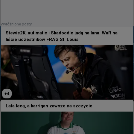
5 godzin temu
TombStone
#
FERJEE
CS wraca na pokład lotniskowca! Wyjątkowy turniej
akademicki w Brazylii
Wyróżnione posty
Stewie2K, autimatic i Skadoodle jadą na lana. WaR na
liście uczestników FRAG St. Louis
CS wraca na pokład lotniskowca!
+
4
Wyjątkowy turniej akademicki w Brazylii
Lata lecą, a karrigan zawsze na szczycie
Counter-Strike 2 ponownie zagości na pokładzie 
brazylijskiego lotniskowca. Organizacja FERJEE 
zapowiedziała akademicki turniej, który zostanie 
rozegrany na NAM Atlântico – flagowej jednostce 