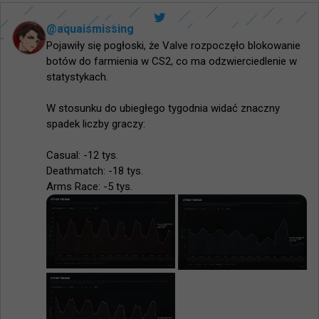
@
aquaismissing
Pojawiły się pogłoski, że Valve rozpoczęło blokowanie 
botów do farmienia w CS2, co ma odzwierciedlenie w 
statystykach.

W stosunku do ubiegłego tygodnia widać znaczny 
spadek liczby graczy:

Casual: -12 tys.

Deathmatch: -18 tys.

Arms Race: -5 tys.