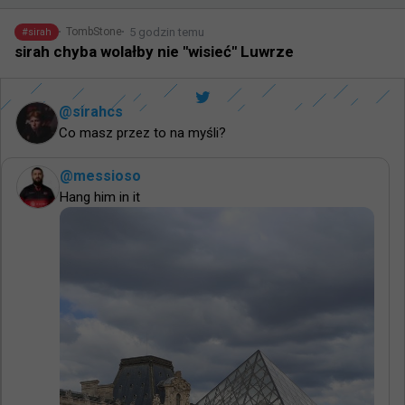
5 godzin temu
TombStone
#
sirah
sirah chyba wolałby nie "wisieć" Luwrze
@
sirahcs
Co masz przez to na myśli?
@
messioso
Hang him in it