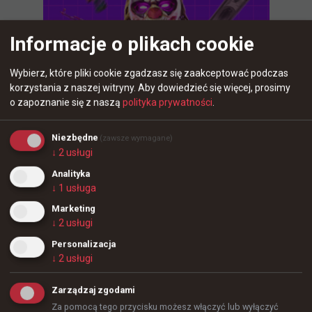
Informacje o plikach cookie
Wybierz, które pliki cookie zgadzasz się zaakceptować podczas
korzystania z naszej witryny.
Aby dowiedzieć się więcej, prosimy
o zapoznanie się z naszą
polityka prywatności
.
Niezbędne
(zawsze wymagane)
↓
2
usługi
Analityka
5 godzin temu
TombStone
#
blastbounty
↓
1
usługa
Najlepsza "5" BLAST Bounty wg HLTV
Marketing
↓
2
usługi
Personalizacja
↓
2
usługi
Zarządzaj zgodami
Za pomocą tego przycisku możesz włączyć lub wyłączyć