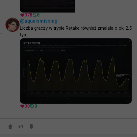
378
8
@
aquaismissing
Liczba graczy w trybie Retake również zmalała o ok. 2,5 
tys.
30
0
+
1