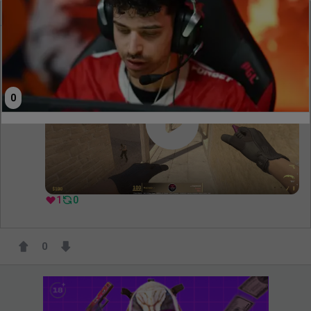
@
NadesOutHere
Zestaw granatów na A na Mirage'u, który musisz znać
0
1
0
0