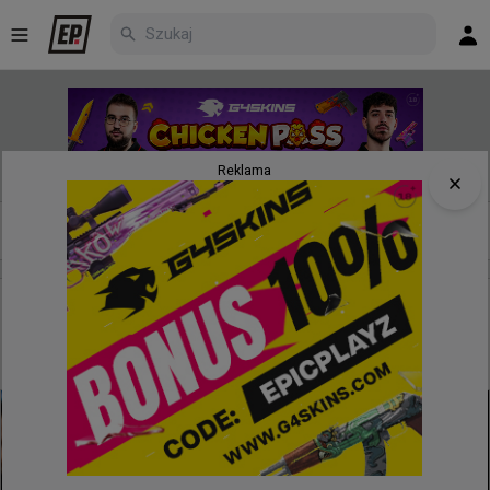
Reklama
Nowe
Najpopularniejsze
Poczekalnia
5 godzin temu
TombStone
#
autimatic
Stewie2K, autimatic i Skadoodle jadą na lana. WaR na
liście uczestników FRAG St. Louis