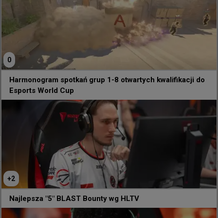
0
Harmonogram spotkań grup 1-8 otwartych kwalifikacji do
Esports World Cup
170
6
0
+
2
5 godzin temu
TombStone
#
tip
Mołotow i dymny, które musisz znać grając na
Najlepsza "5" BLAST Bounty wg HLTV
de_mirage