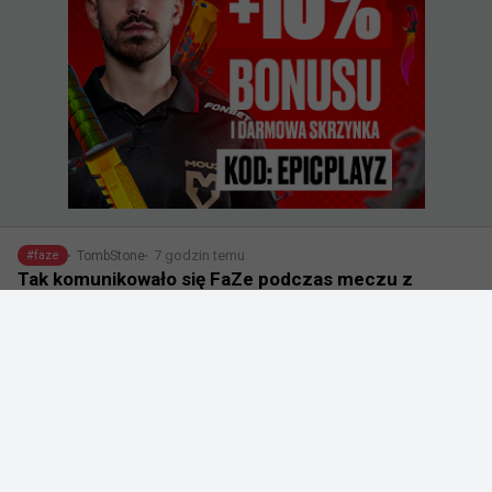
7 godzin temu
TombStone
#
faze
Tak komunikowało się FaZe podczas meczu z
EYEBALLERS na XPL-u