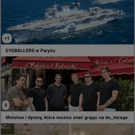
5 godzin temu
TombStone
#
eyeballers
EYEBALLERS w Paryżu
+
1
@
EYEBALLERS
EYEBALLERS w Paryżu
Sheeeeeeesh 🔥
0
Mołotow i dymny, które musisz znać grając na de_mirage