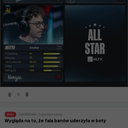
0
5 godzin temu
TombStone
#
vac
Wygląda na to, że fala banów uderzyła w boty