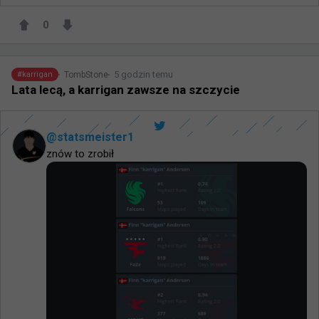
0
5 godzin temu
TombStone
#
karrigan
Lata lecą, a karrigan zawsze na szczycie
@
statsmeister1
znów to zrobił