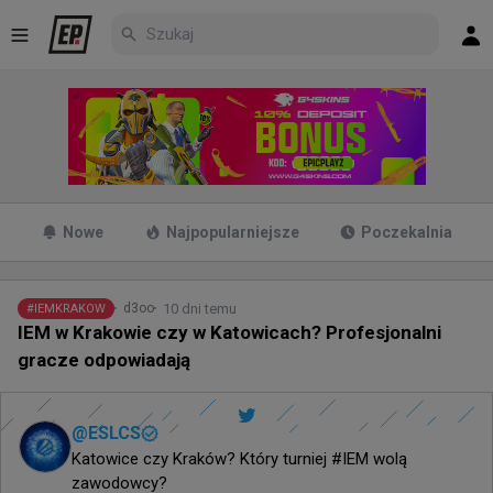
Nowe
Najpopularniejsze
Poczekalnia
10 dni temu
d3oo
#
IEMKRAKOW
IEM w Krakowie czy w Katowicach? Profesjonalni
gracze odpowiadają
@
ESLCS
Katowice czy Kraków? Który turniej #IEM wolą 
zawodowcy?