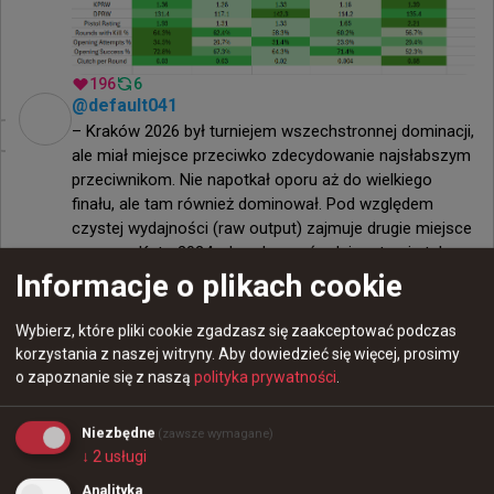
196
6
@
default041
– Kraków 2026 był turniejem wszechstronnej dominacji, 
ale miał miejsce przeciwko zdecydowanie najsłabszym 
przeciwnikom. Nie napotkał oporu aż do wielkiego 
finału, ale tam również dominował. Pod względem 
czystej wydajności (raw output) zajmuje drugie miejsce 
zaraz za Kato 2024, ale w bezpośrednim starciu tak 
naprawdę nie ma do niego podjazdu.
Informacje o plikach cookie
25
1
@
default041
Wybierz, które pliki cookie zgadzasz się zaakceptować podczas
– Cologne 2025 było niesamowite w wykonaniu donka; 
korzystania z naszej witryny.
Aby dowiedzieć się więcej, prosimy
wykręcił on prawdopodobnie najwyższe dprw w historii 
o zapoznanie się z naszą
polityka prywatności
.
CS-a, zaliczając potężny „carry job”. Gdyby drużyna 
grała nieco lepiej, ten występ mógłby przewyższyć 
Niezbędne
(zawsze wymagane)
Kraków, ale przez Zweih Spirit zaliczyło sporo 
↓
2
usługi
wyrównanych map i kilka porażek, co zaniża rating.
18
1
Analityka