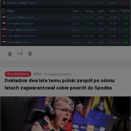
+
9
6 miesięcy temu
d3oo
#
iemkatowice
Dokładnie dwa lata temu polski zespół po ośmiu
latach zagwarantował sobie powrót do Spodka