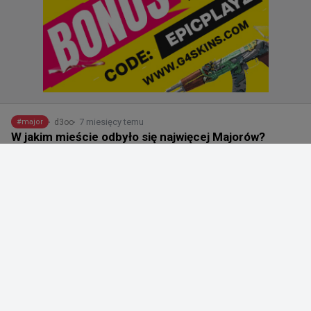
7 miesięcy temu
d3oo
#
major
W jakim mieście odbyło się najwięcej Majorów?
Zdjęcie:
ESL
W jakim mieście odbyło się najwięcej