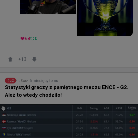
68
0
+
13
6 miesięcy temu
d3oo
#
g2
Statystyki graczy z pamiętnego meczu ENCE - G2.
Ależ to wtedy chodziło!