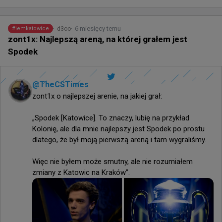
6 miesięcy temu
d3oo
#
iemkatowice
zont1x: Najlepszą areną, na której grałem jest
Spodek
@
TheCSTimes
zont1x o najlepszej arenie, na jakiej grał:

„Spodek [Katowice]. To znaczy, lubię na przykład 
Kolonię, ale dla mnie najlepszy jest Spodek po prostu 
dlatego, że był moją pierwszą areną i tam wygraliśmy.

Więc nie byłem może smutny, ale nie rozumiałem 
zmiany z Katowic na Kraków”.