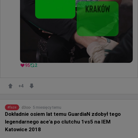
95
2
+
4
5 miesięcy temu
d3oo
#
faze
Dokładnie osiem lat temu GuardiaN zdobył tego
legendarnego ace'a po clutchu 1vs5 na IEM
Katowice 2018