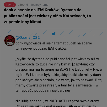
6 miesięcy temu
d3oo
#
donk
donk o scenie na IEM Kraków: Dystans do
publiczności jest większy niż w Katowicach, to
zupełnie inny klimat
@
Ozzny_CS2
donk wypowiedział się na temat budek na scenie 
turniejowej podczas IEM Kraków:

„Myślę, że dystans do publiczności jest większy niż w 
Katowicach, to zupełnie inny klimat. [Zapytany, czy 
przypomina mu to arenę na BLAST w Lizbonie] – Nie, w 
ogóle. W Lizbonie były takie jakby budki, ale miały dach, 
pod którym się siedziało, nie wiem, jak to nazwać. Tutaj 
mamy otwartą przestrzeń, a tam była zamknięta – w 
ten sposób podoba mi się bardziej.

Nie lubię sposobu, w jaki BLAST urządza swoje areny. 
Czujesz się, jakbyś grał jakiegoś LAN-a w studiu, to 