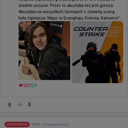
średnie uczucie. Przez to akustyka też jest gorsza. 
Akustyka na wszystkich turniejach z otwartą sceną 
była fajniejsza: Major w Szanghaju, Kolonia, Katowice”.
522
3
+
5
6 miesięcy temu
d3oo
#
IEMKRAKOW