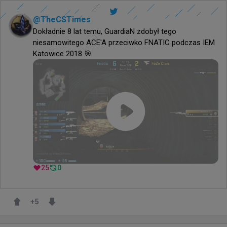
@
TheCSTimes
Dokładnie 8 lat temu, GuardiaN zdobył tego 
niesamowitego ACE'A przeciwko FNATIC podczas IEM 
Katowice 2018 🎯
25
0
+
5