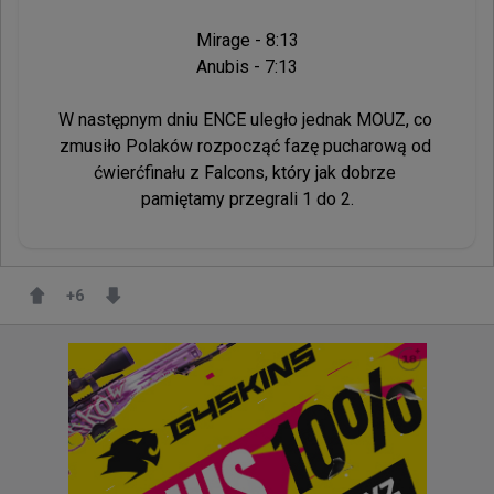
Mirage - 8:13

Anubis - 7:13

W następnym dniu ENCE uległo jednak MOUZ, co 
zmusiło Polaków rozpocząć fazę pucharową od 
ćwierćfinału z Falcons, który jak dobrze 
+
6