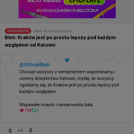
6 miesięcy temu
d3oo
#
IEMKRAKOW
Bleh: Kraków jest po prostu lepszy pod każdym
względem od Katowic
@
OfficialBleh
Chociaż wszyscy z sentymentem wspominamy i 
cenimy dziedzictwo Katowic, myślę, że wszyscy 
zgodzimy się, że Kraków jest po prostu lepszy pod 
każdym względem.

Wspaniałe miasto i niesamowita hala.
194
1
+
4