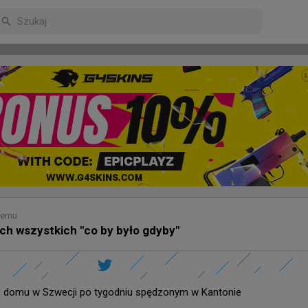
arniejsze
Poczekalnia
temu
tych wszystkich "co by było gdyby"
ut temu
 na wpis dusTa. "Seks stworzył erę Vitality"
o domu w Szwecji po tygodniu spędzonym w Kantonie
