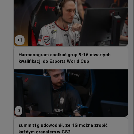
+
1
+
1
Harmonogram spotkań grup 9-16 otwartych
kwalifikacji do Esports World Cup
Harmonogram spotkań grup 9-16 otwartych
kwalifikacji do Esports World Cup
0
0
summit1g udowodnił, ze 1G można zrobić
każdym granatem w CS2
summit1g udowodnił, ze 1G można zrobić
każdym granatem w CS2