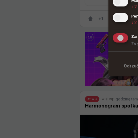
Mar
↓
2
Per
+
1
↓
2
Zar
Za 
Odrzu
godzinę te
wojteq
#
EWC
Harmonogram spotkań 