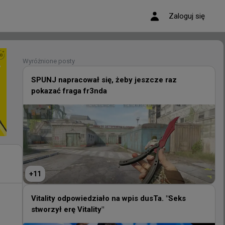
Zaloguj się
Wyróżnione posty
Wyróżnione posty
SPUNJ napracował się, żeby jeszcze raz
pokazać fraga fr3nda
SPUNJ napracował się, żeby jeszcze raz
pokazać fraga fr3nda
+
11
+
11
Vitality odpowiedziało na wpis dusTa. "Seks
stworzył erę Vitality"
Vitality odpowiedziało na wpis dusTa. "Seks
stworzył erę Vitality"