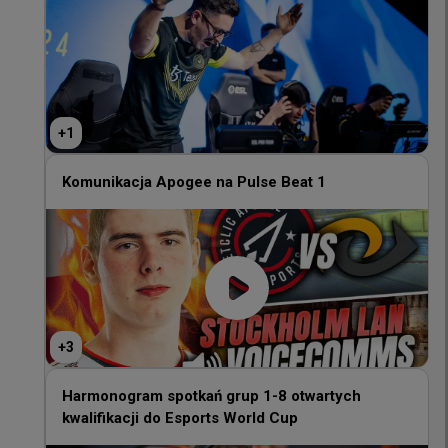
+
1
+
1
Komunikacja Apogee na Pulse Beat 1
Komunikacja Apogee na Pulse Beat 1
+
3
+
3
Harmonogram spotkań grup 1-8 otwartych
kwalifikacji do Esports World Cup
Harmonogram spotkań grup 1-8 otwartych
kwalifikacji do Esports World Cup