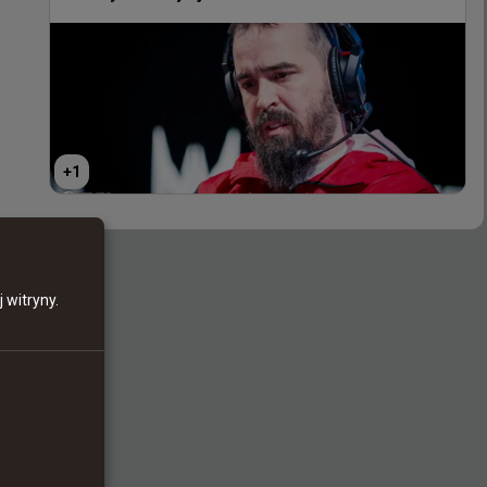
+
1
+
1
 witryny.