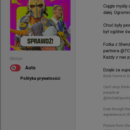
Ciągle myślę o
@
TeamVital
dalej. Ogromn
Seks stworzył 
Choć były pew
był ogólnie ś
Fotka z Shenz
partnera @TC
Każdy z nas p
Motyw
Auto
Dzięki za sup
Back home in S
Polityka prywatności
Motyw
Can’t stop thinki
Auto
people at 

@XinSaiEsports
Polityka prywatności
Even though the
experience in Ch
Picture from She