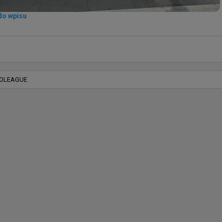
do wpisu
OLEAGUE
Pandelache
otkań grup 1-8 otwartych kwalifikacji do Esports
World Cup
a zostaną rozegrane o godzinie 11:00. Tak prezentuje się ich 
rozkład:

Betclic Apogee vs Giant Pandas

BC.Game (TaZ) vs BASEMENT BOYS
