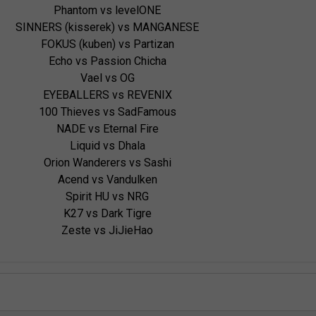
Phantom vs levelONE

SINNERS (kisserek) vs MANGANESE

FOKUS (kuben) vs Partizan

Echo vs Passion Chicha

Vael vs OG

EYEBALLERS vs REVENIX

100 Thieves vs SadFamous

NADE vs Eternal Fire

Liquid vs Dhala

Orion Wanderers vs Sashi

Acend vs Vandulken

Spirit HU vs NRG

K27 vs Dark Tigre

Zeste vs JiJieHao