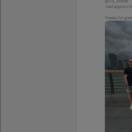
@TCL_Global

 Had approx 2-3h of sleep all of us which might be visible 😆

Thanks for great
@
followdu
Sex ended the 
7.8K
214
+
1
godzinę te
wojteq
#
EWC
Harmonogram spotkań 