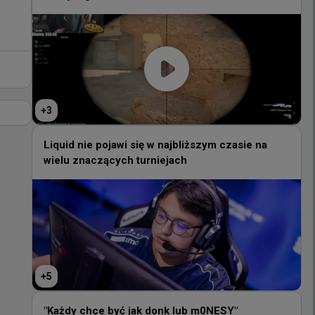
+
3
+
3
Liquid nie pojawi się w najbliższym czasie na
wielu znaczących turniejach
Liquid nie pojawi się w najbliższym czasie na
wielu znaczących turniejach
+
5
+
5
"Każdy chce być jak donk lub m0NESY"
"Każdy chce być jak donk lub m0NESY"