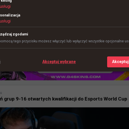
keting
usługi
sonalizacja
usługi
ządzaj zgodami
pomocą tego przycisku możesz włączyć lub wyłączyć wszystkie opcjonalne usł
ć
Akceptuj wybrane
Akceptuj
mu
grup 9-16 otwartych kwalifikacji do Esports World Cup