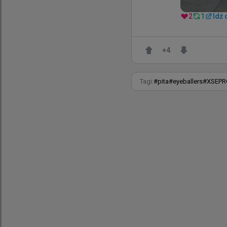
2
1
Idź 
+
4
Tagi:
#
pita
#
eyeballers
#
XSEPR
Zdjęcie:
PGL/Sebastian 
Harmonogram sp
Pierwsze spotkani