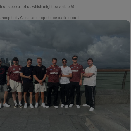
 hospitality China, and hope to be back soon 👍🏼
sT
Vitality Era.
mu
grup 1-8 otwartych kwalifikacji do Esports World Cup