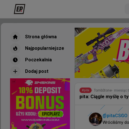
Strona główna
Strona główna
Najpopularniejsze
Najpopularniejsze
Poczekalnia
Poczekalnia
Dodaj post
Dodaj post
Nowe
Najpopul
miesiąc 
TombStone
#
pita
pita: Ciągle myślę o 
27 min
TombStone
#
vitality
@
pitaCSGO
Vitality odpowiedziało
Wróciliśmy d