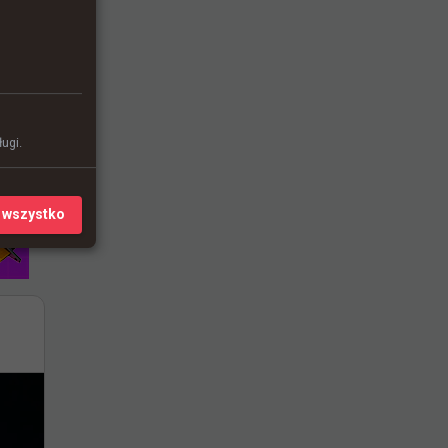
ugi.
 wszystko