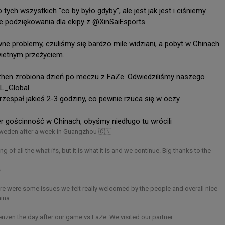
 tych wszystkich "co by było gdyby", ale jest jak jest i ciśniemy 
ityCS
e podziękowania dla ekipy z @XinSaiEsports

erę Vitality.
ne problemy, czuliśmy się bardzo mile widziani, a pobyt w Chinach 
wietnym przeżyciem.

hen zrobiona dzień po meczu z FaZe. Odwiedziliśmy naszego 
L_Global

rzespał jakieś 2-3 godziny, co pewnie rzuca się w oczy

er gościnność w Chinach, obyśmy niedługo tu wrócili
weden after a week in Guangzhou 🇨🇳

ng of all the what ifs, but it is what it is and we continue. Big thanks to the 


re were some issues we felt really welcomed by the people and overall nice 
ina.

nzen the day after our game vs FaZe. We visited our partner 
