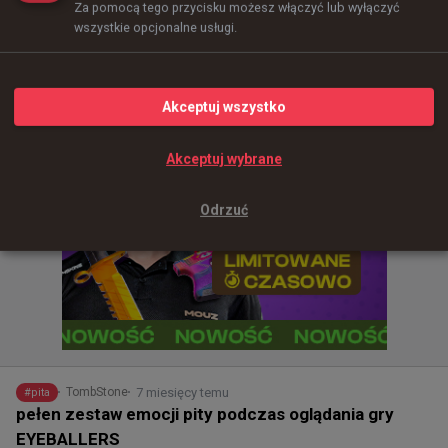
Za pomocą tego przycisku możesz włączyć lub wyłączyć
wszystkie opcjonalne usługi.
0
Akceptuj wszystko
Akceptuj wybrane
Odrzuć
7 miesięcy temu
TombStone
#
pita
pełen zestaw emocji pity podczas oglądania gry
EYEBALLERS