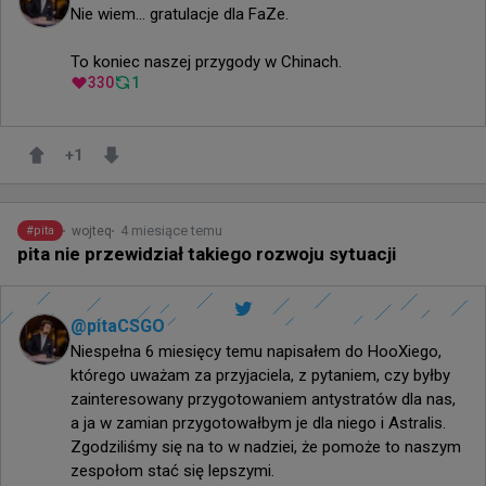
Nie wiem… gratulacje dla FaZe.

To koniec naszej przygody w Chinach.
330
1
+
1
4 miesiące temu
wojteq
#
pita
pita nie przewidział takiego rozwoju sytuacji
@
pitaCSGO
Niespełna 6 miesięcy temu napisałem do HooXiego, 
którego uważam za przyjaciela, z pytaniem, czy byłby 
zainteresowany przygotowaniem antystratów dla nas, 
a ja w zamian przygotowałbym je dla niego i Astralis. 
Zgodziliśmy się na to w nadziei, że pomoże to naszym 
zespołom stać się lepszymi.
