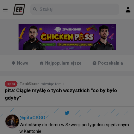
Nowe
Najpopularniejsze
Poczekalnia
miesiąc temu
TombStone
#
pita
pita: Ciągle myślę o tych wszystkich "co by było
gdyby"
@
pitaCSGO
Wróciliśmy do domu w Szwecji po tygodniu spędzonym 
w Kantonie
