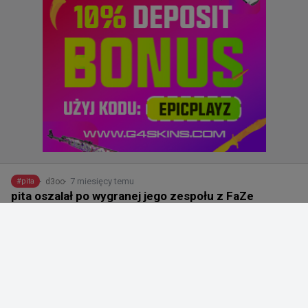
7 miesięcy temu
d3oo
#
pita
pita oszalał po wygranej jego zespołu z FaZe
@
EYEBALLERS
Stary, co ta poduszka ci zrobiła? @pitaCSGO 😂

@BLASTPremier @BLASTtv