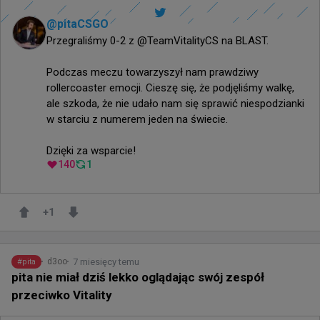
@
pitaCSGO
Przegraliśmy 0-2 z @TeamVitalityCS na BLAST.

Podczas meczu towarzyszył nam prawdziwy 
rollercoaster emocji. Cieszę się, że podjęliśmy walkę, 
ale szkoda, że nie udało nam się sprawić niespodzianki 
w starciu z numerem jeden na świecie.

Dzięki za wsparcie!
140
1
+
1
7 miesięcy temu
d3oo
#
pita
pita nie miał dziś lekko oglądając swój zespół
przeciwko Vitality