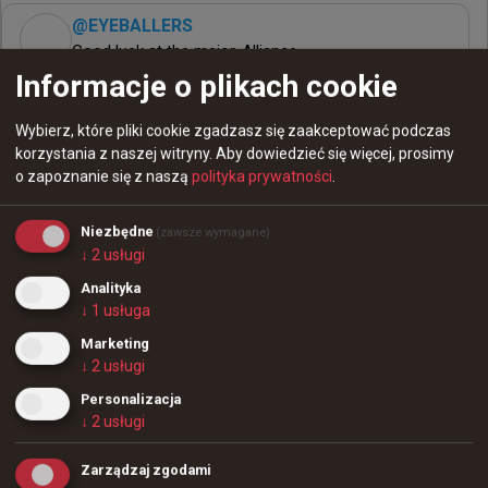
@
EYEBALLERS
Good luck at the major, Alliance.

Informacje o plikach cookie
And GGWP.

Wybierz, które pliki cookie zgadzasz się zaakceptować podczas
Thanks for this week, @JOURNEY_CS2. Its been a 
korzystania z naszej witryny.
Aby dowiedzieć się więcej, prosimy
blast. ❤️
o zapoznanie się z naszą
polityka prywatności
.
Niezbędne
(zawsze wymagane)
↓
2
usługi
Analityka
↓
1
usługa
Marketing
↓
2
usługi
Personalizacja
↓
2
usługi
62
4
Zarządzaj zgodami