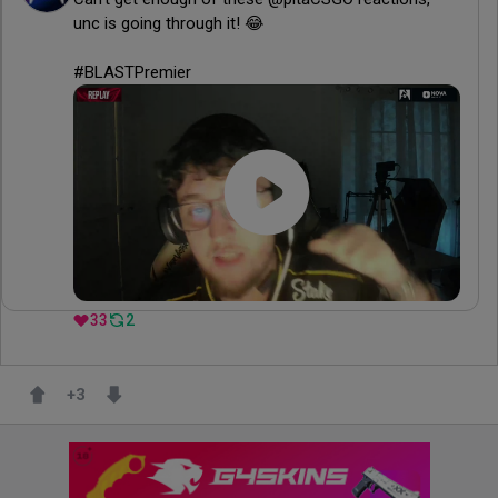
unc is going through it! 😂

#BLASTPremier
33
2
+
3