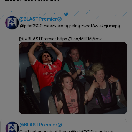
@
BLASTPremier
.@pitaCSGO cieszy się tą pełną zwrotów akcji mapą

🙌 #BLASTPremier https://t.co/MlIFMj5imx
@
BLASTPremier
Can't get enough of these @pitaCSGO reactions, 