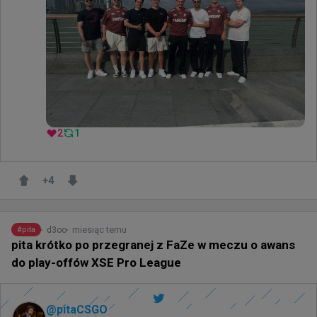
2
1
+
4
miesiąc temu
d3oo
#
pita
pita krótko po przegranej z FaZe w meczu o awans
do play-offów XSE Pro League
@
pitaCSGO