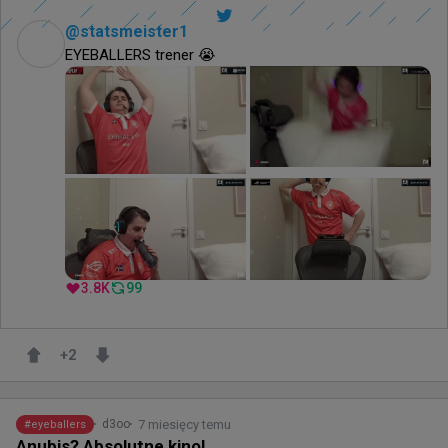
@
statsmeister1
EYEBALLERS trener 😭
3.8K
99
+
2
7 miesięcy temu
d3oo
#
eyeballers
Anubis? Absolutne kino!