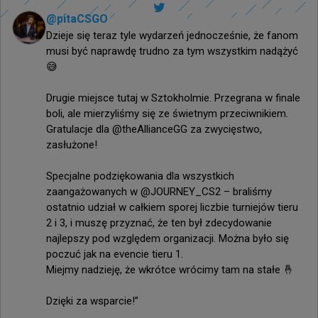
@
pitaCSGO
Dzieje się teraz tyle wydarzeń jednocześnie, że fanom 
musi być naprawdę trudno za tym wszystkim nadążyć 
😅

Drugie miejsce tutaj w Sztokholmie. Przegrana w finale 
boli, ale mierzyliśmy się ze świetnym przeciwnikiem. 
Gratulacje dla @theAllianceGG za zwycięstwo, 
zasłużone!

Specjalne podziękowania dla wszystkich 
zaangażowanych w @JOURNEY_CS2 – braliśmy 
ostatnio udział w całkiem sporej liczbie turniejów tieru 
2 i 3, i muszę przyznać, że ten był zdecydowanie 
najlepszy pod względem organizacji. Można było się 
poczuć jak na evencie tieru 1.

Miejmy nadzieję, że wkrótce wrócimy tam na stałe 🤞

Dzięki za wsparcie!”