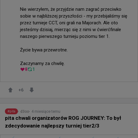
Nie wierzyłem, że przyjdzie nam zagrać przeciwko 
sobie w najbliższej przyszłości - my przebijaliśmy się 
przez turnieje CCT, oni grali na Majorach. Ale oto 
jesteśmy dzisiaj, mierząc się z nimi w ćwierćfinale 
naszego pierwszego turnieju poziomu tier 1.

Życie bywa przewrotne.

Zaczynamy za chwilę.
8
1
+
6
4 miesiące temu
d3oo
#
pita
pita chwali organizatorów ROG JOURNEY: To był
zdecydowanie najlepszy turniej tier2/3