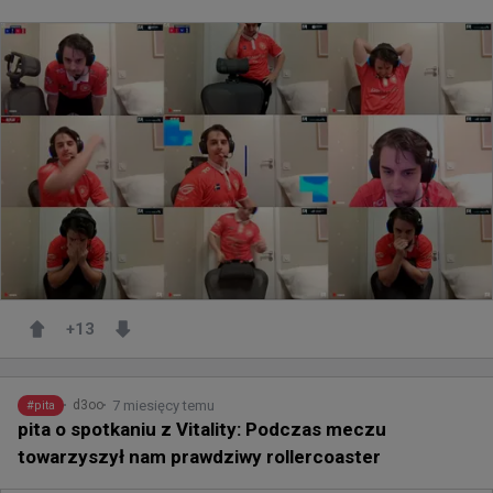
+
13
7 miesięcy temu
d3oo
#
pita
pita o spotkaniu z Vitality: Podczas meczu
towarzyszył nam prawdziwy rollercoaster