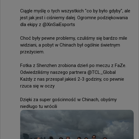
Ciągle myślę o tych wszystkich "co by było gdyby", ale 
jest jak jest i ciśniemy dalej. Ogromne podziękowania 
dla ekipy z @XinSaiEsports

Choć były pewne problemy, czuliśmy się bardzo mile 
widziani, a pobyt w Chinach był ogólnie świetnym 
przeżyciem.

Fotka z Shenzhen zrobiona dzień po meczu z FaZe. 
Odwiedziliśmy naszego partnera @TCL_Global

Każdy z nas przespał jakieś 2-3 godziny, co pewnie 
rzuca się w oczy

Dzięki za super gościnność w Chinach, obyśmy 
niedługo tu wrócili