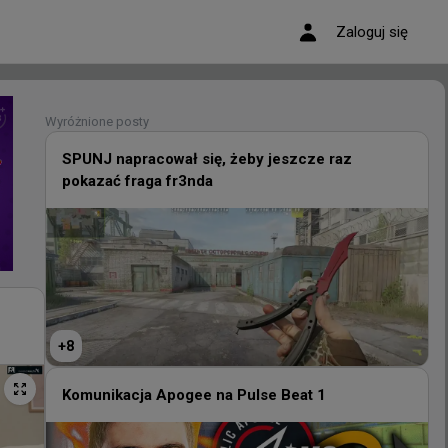
Zaloguj się
Wyróżnione posty
Wyróżnione posty
SPUNJ napracował się, żeby jeszcze raz
pokazać fraga fr3nda
SPUNJ napracował się, żeby jeszcze raz
pokazać fraga fr3nda
+
8
+
8
Komunikacja Apogee na Pulse Beat 1
Komunikacja Apogee na Pulse Beat 1