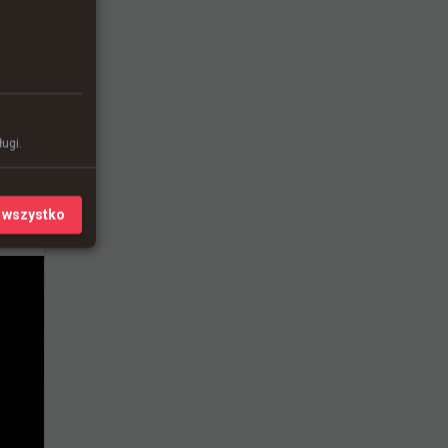
ugi.
 wszystko