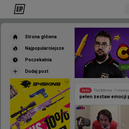
Strona główna
Strona główna
Najpopularniejsze
Najpopularniejsze
Poczekalnia
Poczekalnia
Dodaj post
Dodaj post
Nowe
Najpopul
7 miesię
TombStone
#
pita
pełen zestaw emocji 
2 god
TombStone
#
kassad
"Każdy chce być jak 