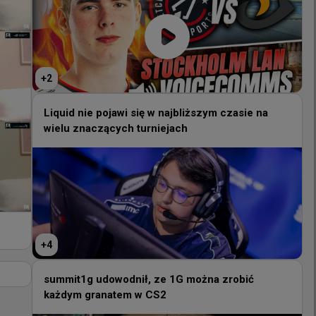
+
2
+
2
Liquid nie pojawi się w najbliższym czasie na
wielu znaczących turniejach
Liquid nie pojawi się w najbliższym czasie na
wielu znaczących turniejach
+
4
+
4
summit1g udowodnił, ze 1G można zrobić
każdym granatem w CS2
summit1g udowodnił, ze 1G można zrobić
każdym granatem w CS2