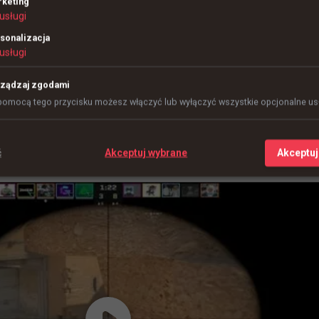
keting
usługi
sonalizacja
usługi
ządzaj zgodami
pomocą tego przycisku możesz włączyć lub wyłączyć wszystkie opcjonalne usł
godzin temu
ć
Akceptuj wybrane
Akceptuj
 ze 1G można zrobić każdym granatem w CS2