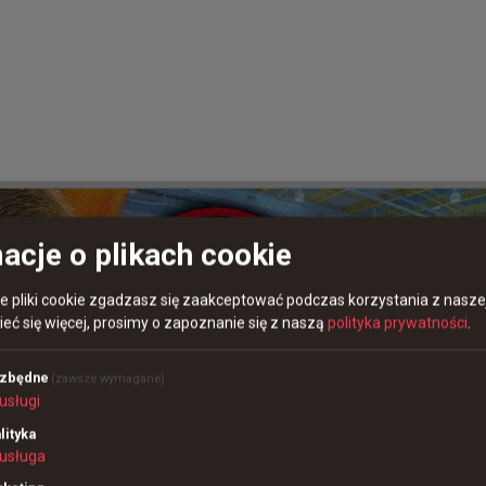
dziny temu
a Pulse Beat 1
acje o plikach cookie
re pliki cookie zgadzasz się zaakceptować podczas korzystania z naszej
eć się więcej, prosimy o zapoznanie się z naszą
polityka prywatności
.
ezbędne
(zawsze wymagane)
usługi
lityka
usługa