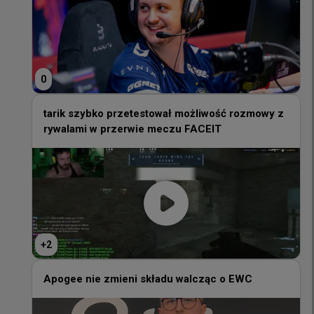
0
0
tarik szybko przetestował możliwość rozmowy z
rywalami w przerwie meczu FACEIT
tarik szybko przetestował możliwość rozmowy z
rywalami w przerwie meczu FACEIT
+
2
+
2
Apogee nie zmieni składu walcząc o EWC
Apogee nie zmieni składu walcząc o EWC