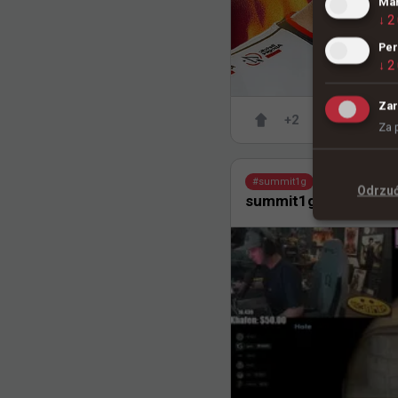
Mar
↓
2
Per
↓
2
Zar
+
2
Za 
5 
TombStone
#
summit1g
Odrzu
summit1g udowodnił,