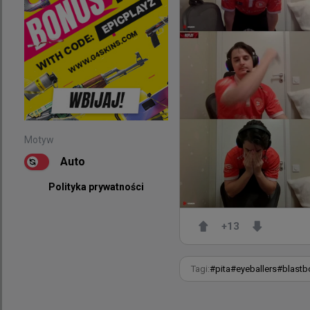
@
kassad
Mimo posiadani
obiecującego t
I nie możemy 
Nikt nie chce
@
sliimey1
Motyw
what tf did I
Auto
Polityka prywatności
Motyw
Auto
+
13
Polityka prywatności
Tagi:
#
pita
#
eyeballers
#
blastb