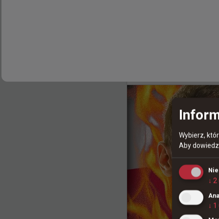
4 go
TombStone
#
Apogee
Komunikacja Apogee n
Inform
Wybierz, któ
Aby dowiedzi
Ni
↓
2
Ana
↓
1