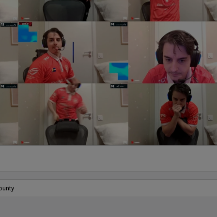
a solidnej bazy graczy, Serbia nie ma na tej liście ani jednego 
alentu.

za to winić nikogo oprócz nas samych.

 być IGL-em ani kotwicą, każdy chce być jak donk lub monesy.
 even do 😭😭
ounty