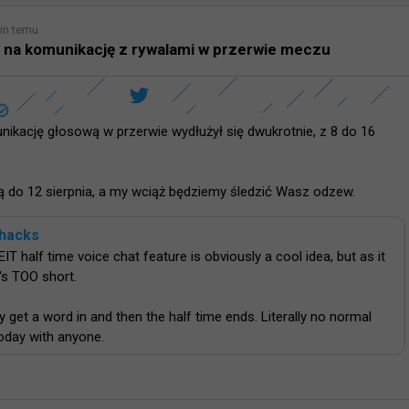
in temu
 na komunikację z rywalami w przerwie meczu
ikację głosową w przerwie wydłużył się dwukrotnie, z 8 do 16 
ą do 12 sierpnia, a my wciąż będziemy śledzić Wasz odzew.
lhacks
 half time voice chat feature is obviously a cool idea, but as it 
's TOO short. 

 get a word in and then the half time ends. Literally no normal 
today with anyone.