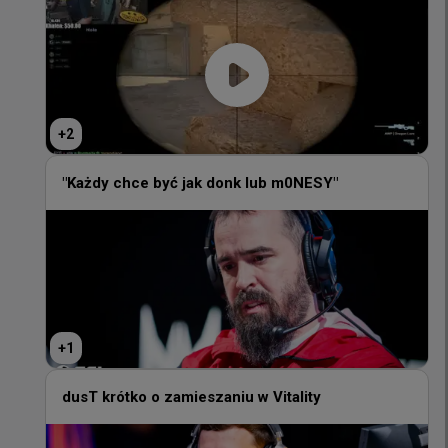
+
2
+
2
"Każdy chce być jak donk lub m0NESY"
"Każdy chce być jak donk lub m0NESY"
+
1
+
1
dusT krótko o zamieszaniu w Vitality
dusT krótko o zamieszaniu w Vitality