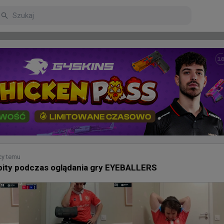
arniejsze
Poczekalnia
cy temu
pity podczas oglądania gry EYEBALLERS
ziny temu
donk lub m0NESY"