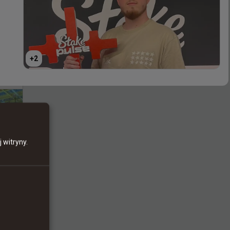
+
2
+
2
 witryny.