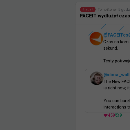
5 godz
TombStone
#
faceit
FACEIT wydłużył czas
@
FACEITcs
Czas na komun
sekund.

Testy potrwaj
@
dima_wal
The New FACEIT
is right now, it
You can barely
interactions 
459
9