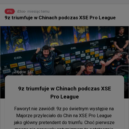
miesiąc temu
d3oo
#
9z
9z triumfuje w Chinach podczas XSE Pro League
Zdjęcie:
ESL
9z triumfuje w Chinach podczas XSE
Pro League
Faworyt nie zawiódł. 9z po świetnym występie na 
Majorze przyleciało do Chin na XSE Pro League 
jako główny pretendent do triumfu. Choć pierwsze 