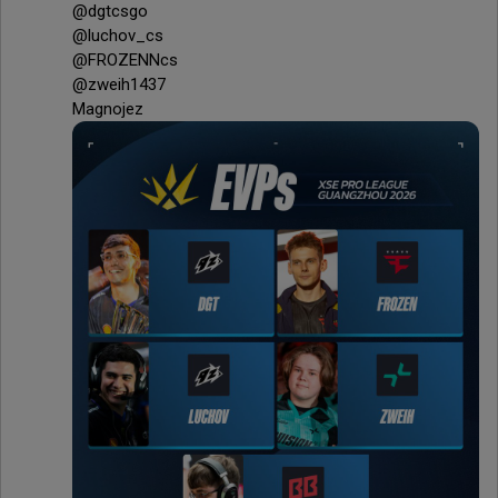
@dgtcsgo 

@luchov_cs 

@FROZENNcs 

@zweih1437 

Magnojez