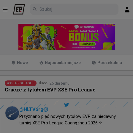
Nowe
Najpopularniejsze
Poczekalnia
25 dni temu
d3oo
#
XSEPROLEAGUE
Gracze z tytułem EVP XSE Pro League
@
HLTVorg
Przyznano pięć nowych tytułów EVP za niedawny 
turniej XSE Pro League Guangzhou 2026 ⭐️
