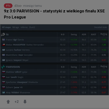
miesiąc temu
d3oo
#
9z
9z 3:0 PARIVISION - statystyki z wielkiego finału XSE
Pro League
+
2