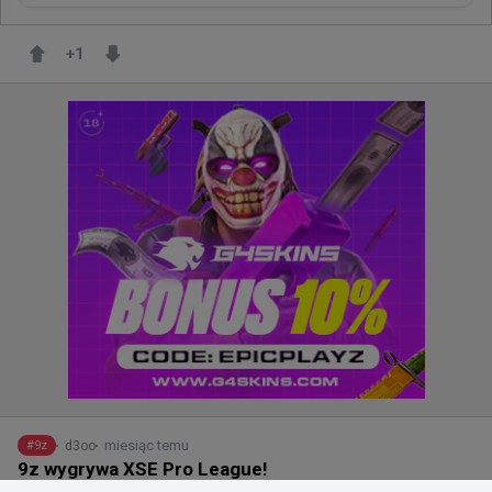
+
1
miesiąc temu
d3oo
#
9z
9z wygrywa XSE Pro League!