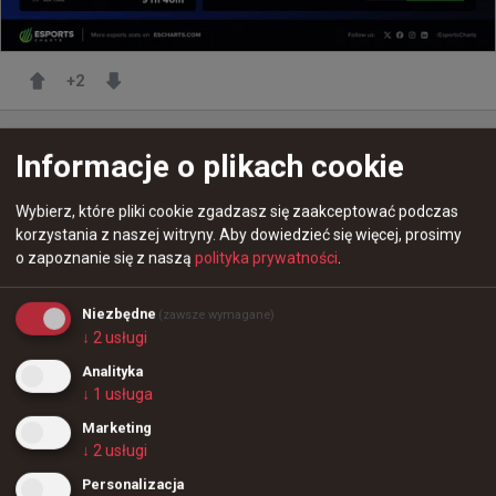
+
2
Informacje o plikach cookie
Wybierz, które pliki cookie zgadzasz się zaakceptować podczas
korzystania z naszej witryny.
Aby dowiedzieć się więcej, prosimy
o zapoznanie się z naszą
polityka prywatności
.
Niezbędne
(zawsze wymagane)
↓
2
usługi
Analityka
↓
1
usługa
Marketing
↓
2
usługi
miesiąc temu
d3oo
#
XSEPROLEAGUE
Personalizacja