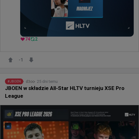
74
2
-1
25 dni temu
d3oo
#
JBOEN
JBOEN w składzie All-Star HLTV turnieju XSE Pro
League