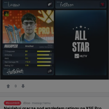
0
miesiąc temu
d3oo
#
boombl4
Najsłabsi gracze pod względem ratingu na XSE Pro