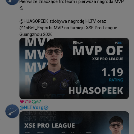
Pierwsze znaczące trofeum i pierwsza nagroda MVP 
💪

@HUASOPEEK zdobywa nagrodę HLTV oraz 
@1xBet_Esports MVP na turnieju XSE Pro League 
Guangzhou 2026
715
67
@
HLTVorg