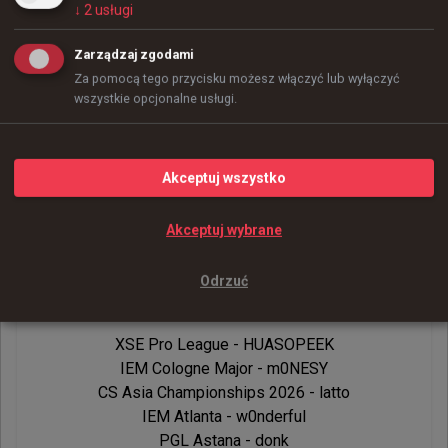
Wszyscy gracze, którzy w 2026 roku zdobyli tytuł
↓
2
usługi
MVP
Zarządzaj zgodami
Za pomocą tego przycisku możesz włączyć lub wyłączyć
wszystkie opcjonalne usługi.
Akceptuj wszystko
Zdjęcie:
BLAST
Akceptuj wybrane
Wszyscy gracze, którzy w 2026 roku
Odrzuć
zdobyli tytuł MVP
XSE Pro League - HUASOPEEK

IEM Cologne Major - m0NESY

CS Asia Championships 2026 - latto

IEM Atlanta - w0nderful

PGL Astana - donk
