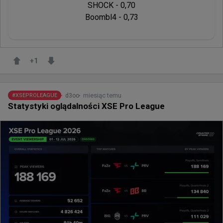
SHOCK - 0,70

Boombl4 - 0,73
+
1
miesiąc temu
d3oo
#
XSEPROLEAGUE
Statystyki oglądalności XSE Pro League