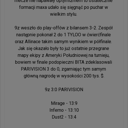
mecze nie napawały optymizmem to ostatecznie 
formacji maxa udało się sięgnąć po puchar w 
wielkim stylu. 

9z weszło do play-offów z bilansem 3-2. Zespół 
następnie pokonał 2 do 1 TYLOO w ćwierćfinale 
oraz Allinace takim samym wynikiem w półfinale. 
Jak się okazało były to już ostatnie przegrane 
mapy ekipy z Ameryki Południowej na turnieju, 
bowiem w finale podopieczni BITA zdeklasowali 
PARIVISION 3 do 0, zgarniając tym samym 
główną nagrodę w wysokości 200 tys. $.

9z 3:0 PARIVISION

Mirage - 13:9

Inferno - 13:10

Dust2 - 13:4