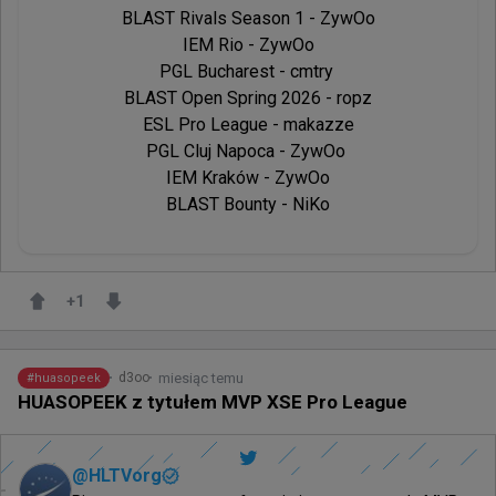
BLAST Rivals Season 1 - ZywOo

IEM Rio - ZywOo

PGL Bucharest - cmtry 

BLAST Open Spring 2026 - ropz

ESL Pro League - makazze

PGL Cluj Napoca - ZywOo 

IEM Kraków - ZywOo

BLAST Bounty - NiKo
+
1
miesiąc temu
d3oo
#
huasopeek
HUASOPEEK z tytułem MVP XSE Pro League
@
HLTVorg