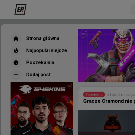
Strona główna
Strona główna
Najpopularniejsze
Najpopularniejsze
Poczekalnia
Poczekalnia
Dodaj post
Dodaj post
Nowe
Najpopul
5 miesięc
d3oo
#
oramond
Gracze Oramond nie po
2 godzi
TombStone
#
EWC
Dzisiejsze warunki na