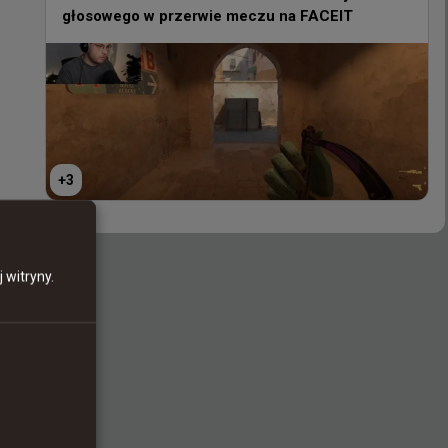
głosowego w przerwie meczu na FACEIT
+
3
+
3
 witryny.