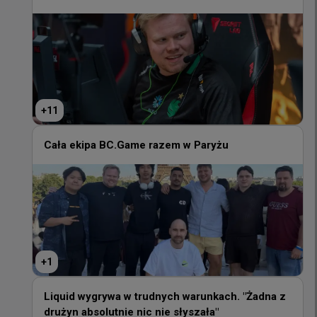
zmienić to, to i to na niektórych mapach”
+
11
+
11
Cała ekipa BC.Game razem w Paryżu
Cała ekipa BC.Game razem w Paryżu
+
1
+
1
Liquid wygrywa w trudnych warunkach. "Żadna z
drużyn absolutnie nic nie słyszała"
Liquid wygrywa w trudnych warunkach. "Żadna z
drużyn absolutnie nic nie słyszała"