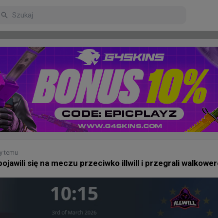
arniejsze
Poczekalnia
y temu
jawili się na meczu przeciwko illwill i przegrali walkowe
ny temu
 EWC nie należą do najłatwiejszych