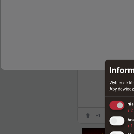
Inform
Wybierz, któ
Aby dowiedzi
1K
15
Ni
↓
2
+
1
Ana
↓
1