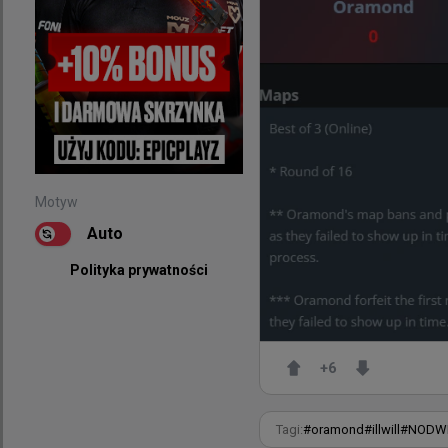
@
HLTVorg
Kiedy turniej
EWC 🔊😲
Motyw
Auto
Polityka prywatności
Motyw
Auto
Polityka prywatności
+
6
Tagi:
#
oramond
#
illwill
#
NODW