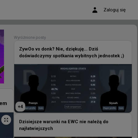
Zaloguj się
Wyróżnione posty
Wyróżnione posty
ZywOo vs donk? Nie, dziękuję... Dziś
doświadczymy spotkania wybitnych jednostek ;)
ZywOo vs donk? Nie, dziękuję... Dziś
doświadczymy spotkania wybitnych jednostek ;)
+
4
rem
+
4
Dzisiejsze warunki na EWC nie należą do
najłatwiejszych
Dzisiejsze warunki na EWC nie należą do
najłatwiejszych