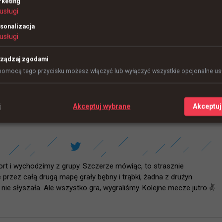
keting
usługi
sonalizacja
usługi
ządzaj zgodami
pomocą tego przycisku możesz włączyć lub wyłączyć wszystkie opcjonalne usł
iny temu
ć
Akceptuj wybrane
Akceptuj
dnych warunkach. "Żadna z drużyn absolutnie nic nie
ort i wychodzimy z grupy. Szczerze mówiąc, to strasznie 
e przez całą drugą mapę grały bębny i trąbki, żadna z drużyn 
 nie słyszała. Ale wszystko gra, wygraliśmy. Kolejne mecze jutro ✌️