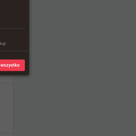
ugi.
 wszystko