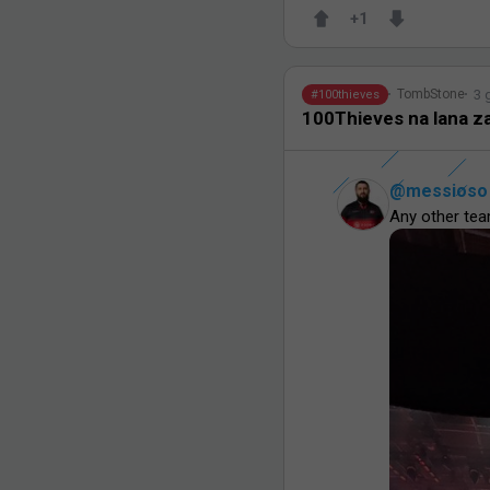
+
1
3 
TombStone
#
100thieves
100Thieves na lana z
@
messioso
Any other tea