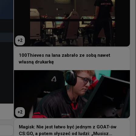
+
2
+
2
100Thieves na lana zabrało ze sobą nawet
własną drukarkę
100Thieves na lana zabrało ze sobą nawet
własną drukarkę
+
2
+
2
Magisk: Nie jest łatwo być jednym z GOAT-ów
CS:GO, a potem słyszeć od ludzi: „Musisz
Magisk: Nie jest łatwo być jednym z GOAT-ów
zmienić to, to i to na niektórych mapach”
CS:GO, a potem słyszeć od ludzi: „Musisz