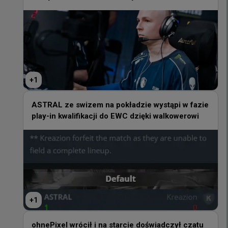
+
1
+
1
ASTRAL ze swizem na pokładzie wystąpi w fazie
play-in kwalifikacji do EWC dzięki walkowerowi
ASTRAL ze swizem na pokładzie wystąpi w fazie
play-in kwalifikacji do EWC dzięki walkowerowi
+
1
+
1
ohnePixel wrócił i na starcie doświadczył czatu
głosowego w przerwie meczu na FACEIT
ohnePixel wrócił i na starcie doświadczył czatu