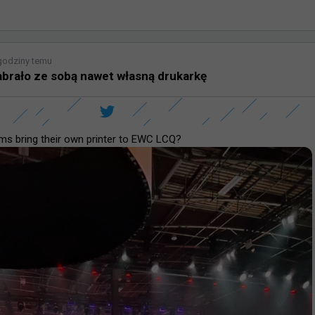
godziny temu
abrało ze sobą nawet własną drukarkę
ms bring their own printer to EWC LCQ?