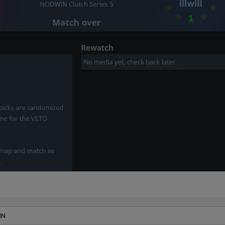
 PUBG Mobile odbywa się tuż obok otwartych kwalifikacji w CS-a na 
IN