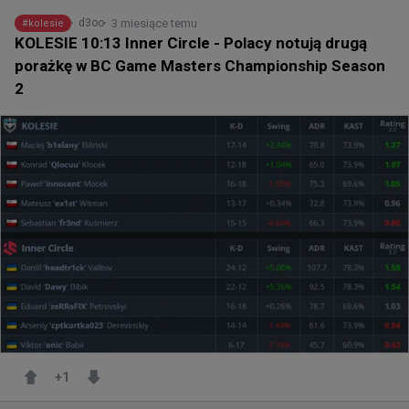
3 miesiące temu
d3oo
#
kolesie
KOLESIE 10:13 Inner Circle - Polacy notują drugą
porażkę w BC Game Masters Championship Season
2
+
1