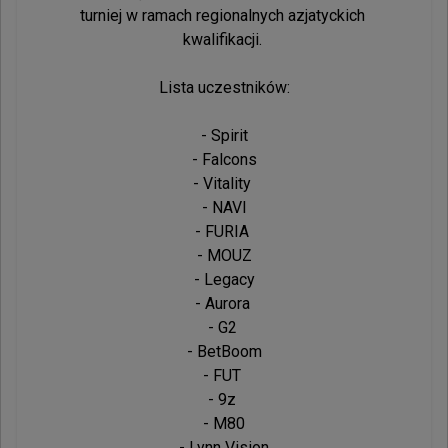
turniej w ramach regionalnych azjatyckich 
kwalifikacji. 

Lista uczestników:

- Spirit

- Falcons

- Vitality 

- NAVI

- FURIA 

- MOUZ

- Legacy

- Aurora 

- G2 

- BetBoom

- FUT 

- 9z 

- M80

- Lynn Vision
