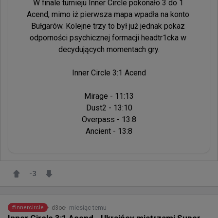
W finale turnieju Inner Circle pokonało 3 do 1 
Acend, mimo iż pierwsza mapa wpadła na konto 
Bułgarów. Kolejne trzy to był już jednak pokaz 
odporności psychicznej formacji headtr1cka w 
decydujących momentach gry.

Inner Circle 3:1 Acend

Mirage - 11:13

Dust2 - 13:10

Overpass - 13:8

Ancient - 13:8
-3
miesiąc temu
d3oo
#
innercircle