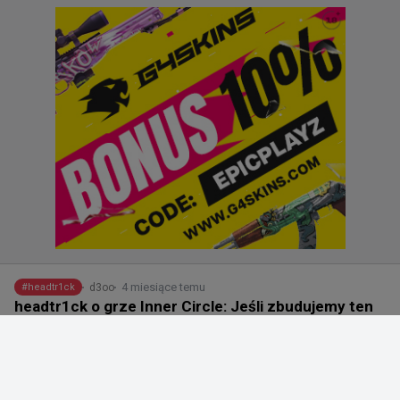
4 miesiące temu
d3oo
#
headtr1ck
headtr1ck o grze Inner Circle: Jeśli zbudujemy ten
zespół razem i jeśli każdy zaakceptuje swoje błędy i
spróbuje je naprawić, to zdecydowanie mamy przed
sobą świetlaną przyszłość