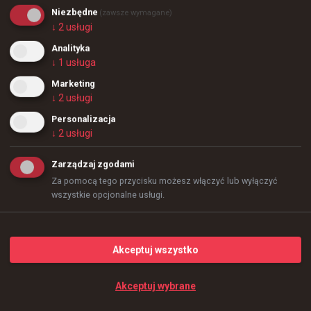
Niezbędne
(zawsze wymagane)
48
3
↓
2
usługi
Analityka
-3
↓
1
usługa
Marketing
↓
2
usługi
Personalizacja
↓
2
usługi
Zarządzaj zgodami
Za pomocą tego przycisku możesz włączyć lub wyłączyć
wszystkie opcjonalne usługi.
Akceptuj wszystko
Akceptuj wybrane
miesiąc temu
d3oo
#
innercircle