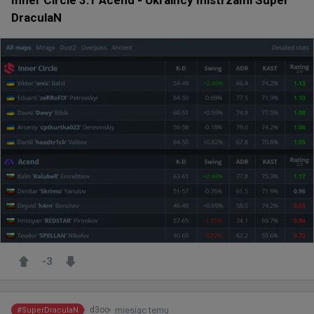
Inner Circle 3:1 Acend - Ukraińcy mistrzami Super
DraculaN
-3
miesiąc temu
d3oo
#
SuperDraculaN