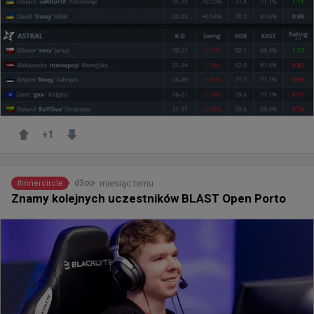
+
1
miesiąc temu
d3oo
#
innercircle
Znamy kolejnych uczestników BLAST Open Porto