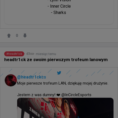
- Inner Circle

- Sharks 
0
miesiąc temu
d3oo
#
headtr1ck
headtr1ck ze swoim pierwszym trofeum lanowym
@
headtr1ckcs
Moje pierwsze trofeum LAN, dziękuję mojej drużynie. 

Jestem z was dumny! ❤️ @InCircleEsports