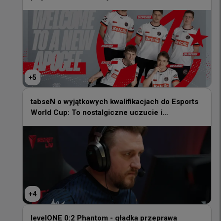
+
5
+
5
tabseN o wyjątkowych kwalifikacjach do Esports
World Cup: To nostalgiczne uczucie i
tabseN o wyjątkowych kwalifikacjach do Esports
oldschoolowy klimat
World Cup: To nostalgiczne uczucie i
oldschoolowy klimat
+
4
+
4
levelONE 0:2 Phantom - gładka przeprawa
Polaków
levelONE 0:2 Phantom - gładka przeprawa