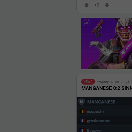
+
2
4 godziny t
wojteq
#
EWC
MANGANESE 0:2 SINNE