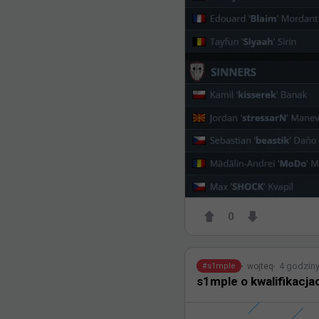
0
4 godzin
wojteq
#
s1mple
s1mple o kwalifikacjac