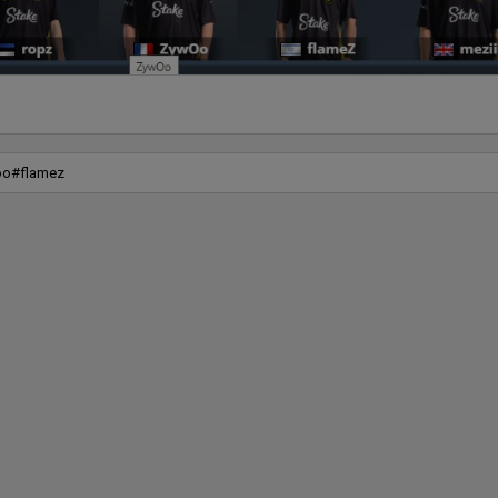
oo
#
flamez