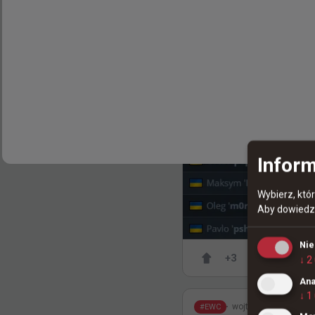
Inform
Wybierz, któ
Aby dowiedzi
Ni
+
3
↓
2
Ana
↓
1
3 godziny t
wojteq
#
EWC