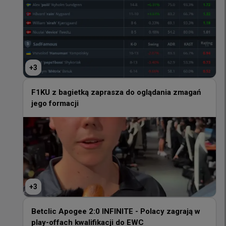
+
3
+
3
F1KU z bagietką zaprasza do oglądania zmagań
jego formacji
F1KU z bagietką zaprasza do oglądania zmagań
jego formacji
+
3
+
3
Betclic Apogee 2:0 INFINITE - Polacy zagrają w
play-offach kwalifikacji do EWC
Betclic Apogee 2:0 INFINITE - Polacy zagrają w
play-offach kwalifikacji do EWC