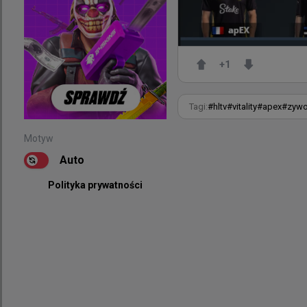
+
1
Tagi:
#
hltv
#
vitality
#
apex
#
zyw
Motyw
Auto
Polityka prywatności
Motyw
Auto
Polityka prywatności
+
1