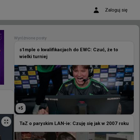
Zaloguj się
Wyróżnione posty
Wyróżnione posty
s1mple o kwalifikacjach do EWC: Czuć, że to
wielki turniej
s1mple o kwalifikacjach do EWC: Czuć, że to
wielki turniej
+
5
+
5
TaZ o paryskim LAN-ie: Czuję się jak w 2007 roku
TaZ o paryskim LAN-ie: Czuję się jak w 2007 roku