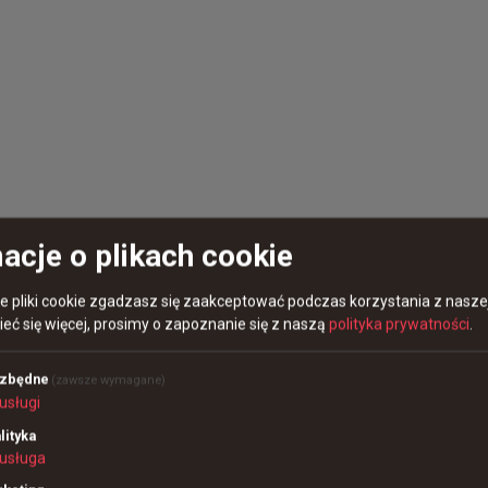
acje o plikach cookie
re pliki cookie zgadzasz się zaakceptować podczas korzystania z naszej
eć się więcej, prosimy o zapoznanie się z naszą
polityka prywatności
.
ezbędne
(zawsze wymagane)
usługi
lityka
usługa
emu