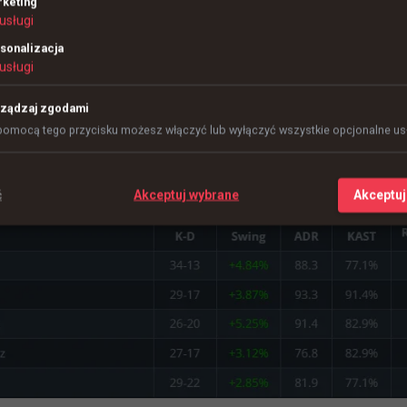
keting
 - gładka przeprawa Polaków
usługi
sonalizacja
usługi
ządzaj zgodami
pomocą tego przycisku możesz włączyć lub wyłączyć wszystkie opcjonalne usł
ć
Akceptuj wybrane
Akceptuj