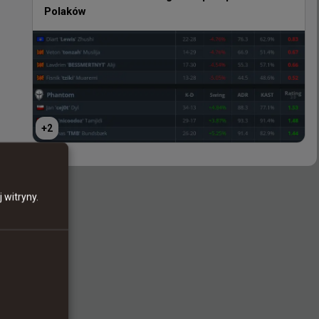
Polaków
+
2
+
2
 witryny.