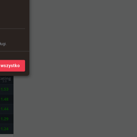
ugi.
 wszystko