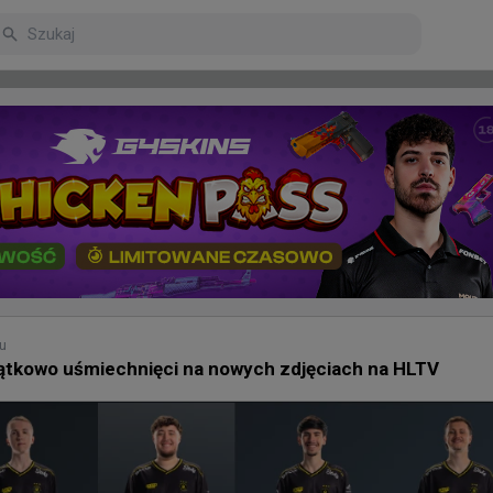
arniejsze
Poczekalnia
u
yjątkowo uśmiechnięci na nowych zdjęciach na HLTV
emu
 podopieczni kubena gładko zamknęli spotkanie