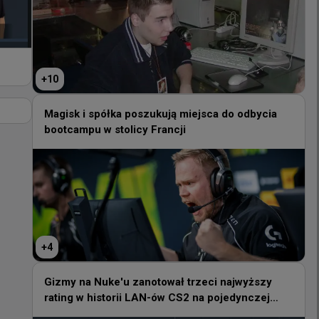
+
10
+
10
Magisk i spółka poszukują miejsca do odbycia
bootcampu w stolicy Francji
Magisk i spółka poszukują miejsca do odbycia
bootcampu w stolicy Francji
+
4
+
4
Gizmy na Nuke'u zanotował trzeci najwyższy
rating w historii LAN-ów CS2 na pojedynczej
Gizmy na Nuke'u zanotował trzeci najwyższy
mapie
rating w historii LAN-ów CS2 na pojedynczej
mapie