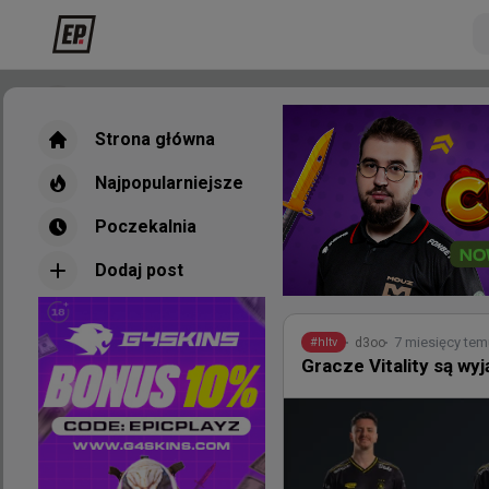
Strona główna
Strona główna
Najpopularniejsze
Najpopularniejsze
Poczekalnia
Poczekalnia
Dodaj post
Dodaj post
Nowe
Najpopul
7 miesięcy tem
d3oo
#
hltv
Gracze Vitality są w
3 godziny t
wojteq
#
EWC
FOKUS 2:0 Partizan -