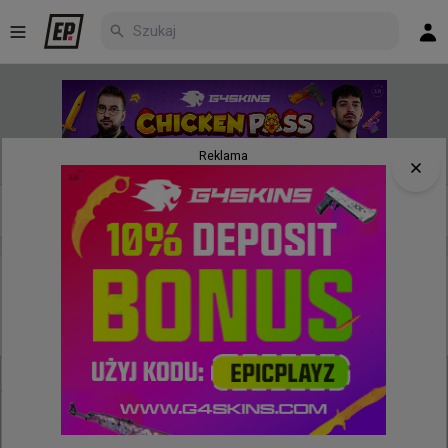
Reklama
Nowe
Najpopularniejsze
Poczekalnia
godzinę temu
TombStone
#
bnox
Bnox zakończył przygodę w Paryżu. "Dużo błędów,
za mało spokoju"
@
bnoxcs
1:2 vs JieJieHao i odpadamy z Paryża dużo błędów,  za 
mało spokoju ale z każdym lanem nabierzemy 