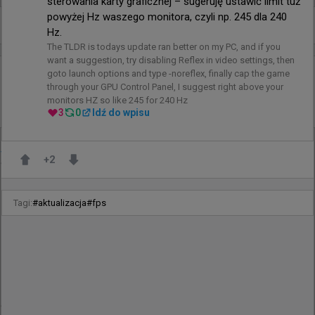
sterowania karty graficznej – sugeruję ustawić limit tuż 
powyżej Hz waszego monitora, czyli np. 245 dla 240 
0
Hz.
The TLDR is todays update ran better on my PC, and if you 
want a suggestion, try disabling Reflex in video settings, then 
goto launch options and type -noreflex, finally cap the game 
3 godziny temu
TombStone
#
eyeballers
through your GPU Control Panel, I suggest right above your 
EYEBALLERS musiało zmienić koszulki w trakcie
monitors HZ so like 245 for 240 Hz
meczu w kwalifikacjach do EWC
3
0
Idź do wpisu
@
CSunfortunate
+
2
Co się dzieje na EWC 😭😭😭
Tagi:
#
aktualizacja
#
fps
1.2K
5
@
o_ovice
To ponieważ mają sponsora bukmachera na 