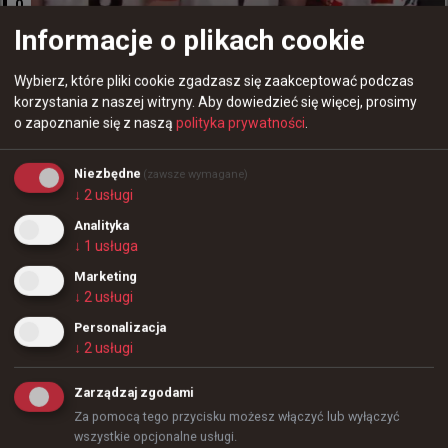
0
Dziękuję każdemu, kto przez te wszystkie lata szczerze 
ze mną był, wspierał moje inicjatywy i rozumiał, czym 
Informacje o plikach cookie
EYEBALLERS musiało zmienić koszulki w trakcie meczu
jest twarde, uczciwe podejście. Nie znikam z dnia na 
w kwalifikacjach do EWC
dzień po angielsku, ale tryb mojej obecności w sieci 
Wybierz, które pliki cookie zgadzasz się zaakceptować podczas
ulega całkowitej zmianie.

korzystania z naszej witryny.
Aby dowiedzieć się więcej, prosimy
o zapoznanie się z naszą
polityka prywatności
.
Mam nadzieję, że to rozumiecie. Czas dorosnąć do 
pewnych decyzji i postawić siebie i rodzinę na 
Niezbędne
(zawsze wymagane)
pierwszym miejscu.

↓
2
usługi
Analityka
Patryk "easy" Dzięcioł
↓
1
usługa
671
10
+
1
Marketing
Dzisiejsze warunki na EWC nie należą do najłatwiejszych
↓
2
usługi
+
19
Personalizacja
↓
2
usługi
Zarządzaj zgodami
Za pomocą tego przycisku możesz włączyć lub wyłączyć
wszystkie opcjonalne usługi.