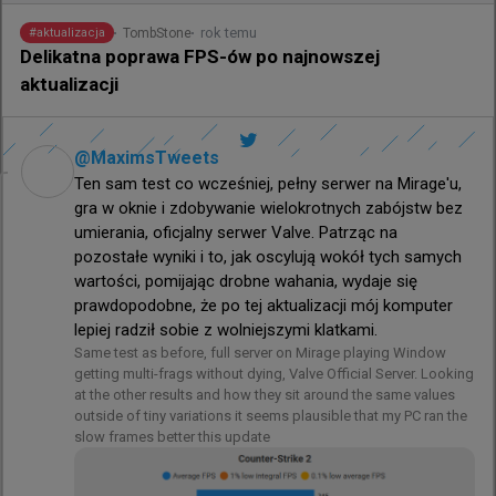
doświadczenia 🙏
rok temu
TombStone
#
aktualizacja
Delikatna poprawa FPS-ów po najnowszej
aktualizacji
@
MaximsTweets
Ten sam test co wcześniej, pełny serwer na Mirage'u, 
gra w oknie i zdobywanie wielokrotnych zabójstw bez 
umierania, oficjalny serwer Valve. Patrząc na 
pozostałe wyniki i to, jak oscylują wokół tych samych 
wartości, pomijając drobne wahania, wydaje się 
prawdopodobne, że po tej aktualizacji mój komputer 
lepiej radził sobie z wolniejszymi klatkami.
Same test as before, full server on Mirage playing Window 
getting multi-frags without dying, Valve Official Server. Looking 
at the other results and how they sit around the same values 
outside of tiny variations it seems plausible that my PC ran the 