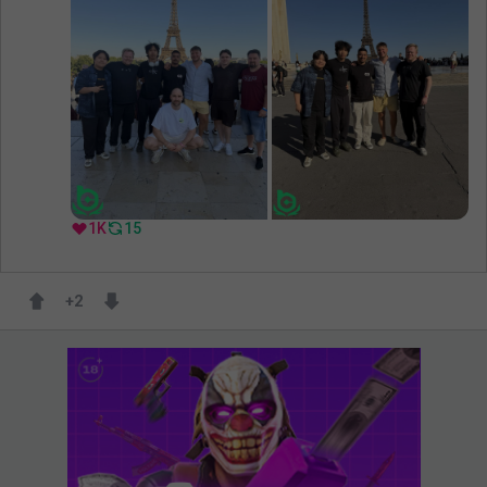
1K
15
+
2