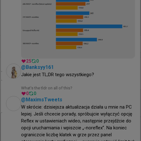
31
0
0
25
0
godzinę temu
TombStone
#
EWC
@
Banksyy161
Apogee i Phantom z szansami na awans?
Jakie jest TL;DR tego wszystkiego?

Poznaliśmy drabinkę kwalifikacji EWC [GALERIA]
What’s the tldr on all of this?
0
0
@
MaximsTweets
W skrócie: dzisiejsza aktualizacja działa u mnie na PC 
lepiej. Jeśli chcecie porady, spróbujcie wyłączyć opcję 
Reflex w ustawieniach wideo, następnie przejdźcie do 
opcji uruchamiania i wpiszcie „-noreflex”. Na koniec 
ograniczcie liczbę klatek w grze przez panel 
1
/
4