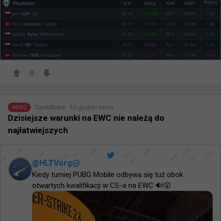
0
10 godzin temu
TombStone
#
EWC
Dzisiejsze warunki na EWC nie należą do
najłatwiejszych
@
HLTVorg
Kiedy turniej PUBG Mobile odbywa się tuż obok 
otwartych kwalifikacji w CS-a na EWC 🔊😲