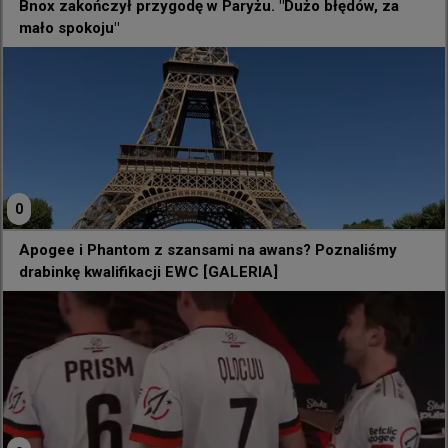
Bnox zakończył przygodę w Paryżu. "Dużo błędów, za
Zdecydowałem o zamknijęciu projektu GO GO CS:GO 
mało spokoju"
oraz o stopniowym, wygaszaniu mojej aktywności 
streamingowej.

Przez lata oddawałem internetowi, projektom i 
społeczności cały swój czas, energię i zdrowie. 
Budowałem inicjatywy, dawałem szanse innym i 
starałem się ciągnąć ten wózek najlepiej, jak potrafiłem. 
W pewnym momencie trzeba jednak stanąć w prawdzie 
0
przed samym sobą i zapytać: gdzie w tym wszystkim 
jestem ja i moja rodzina?

Apogee i Phantom z szansami na awans? Poznaliśmy
drabinkę kwalifikacji EWC [GALERIA]
Dotarłem do granicy, w której nie mam już chęci ani 
potrzeby robienia czegokolwiek wbrew sobie czy na 
siłę dla osób trzecich. Wyciągam wtyczkę z projektów, 
które zjadają mój czas i uwagę, bo moje priorytety są 
dziś w zupełnie innym miejscu. Muszę zadbać o siebie, 
o swoje zdrowie, spokój i najbliższych, którzy są dla 
mnie najważniejsi.
