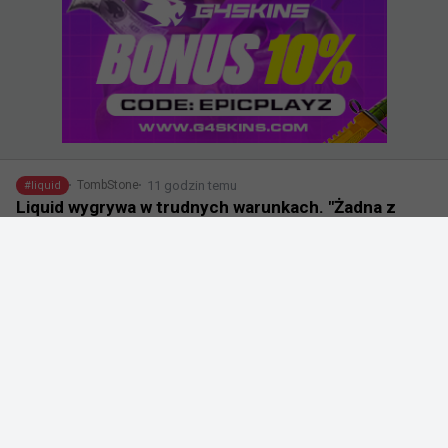
11 godzin temu
TombStone
#
liquid
Liquid wygrywa w trudnych warunkach. "Żadna z
drużyn absolutnie nic nie słyszała"
@
EliGE
2-0 vs Metizport i wychodzimy z grupy. Szczerze 
mówiąc, to strasznie frustrujące, że przez całą drugą 
mapę grały bębny i trąbki, żadna z drużyn absolutnie nic 
nie słyszała. Ale wszystko gra, wygraliśmy. Kolejne 
mecze jutro ✌️
167
1