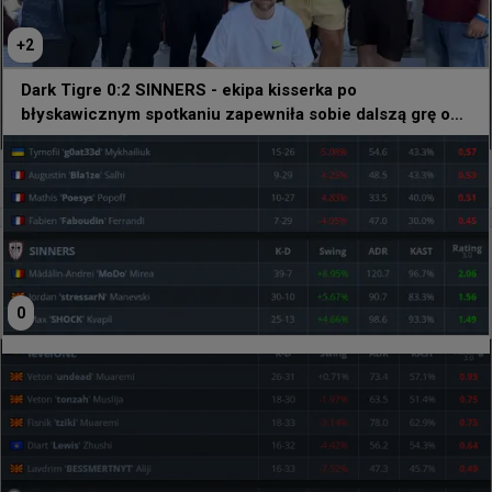
+
2
Dark Tigre 0:2 SINNERS - ekipa kisserka po
błyskawicznym spotkaniu zapewniła sobie dalszą grę o
EWC
0
7 godzin temu
wojteq
#
EWC
levelONE 0:2 Phantom - Polacy w fazie play-in
kwalifikacji EWC
0