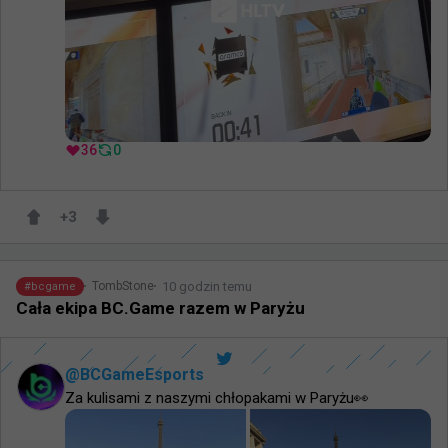
36
0
+
3
10 godzin temu
TombStone
#
bcgame
Cała ekipa BC.Game razem w Paryżu
@
BCGameEsports
Za kulisami z naszymi chłopakami w Paryżu👀