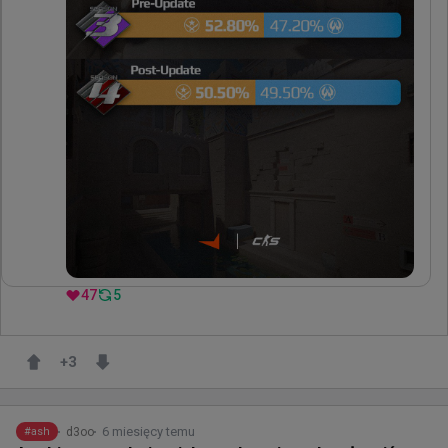
47
5
+
3
6 miesięcy temu
d3oo
#
ash