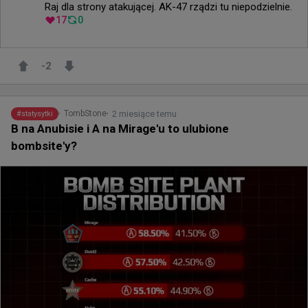
Raj dla strony atakującej. AK-47 rządzi tu niepodzielnie.
17
0
-2
2 miesiące temu
TombStone
#
statysytki
B na Anubisie i A na Mirage'u to ulubione
bombsite'y?