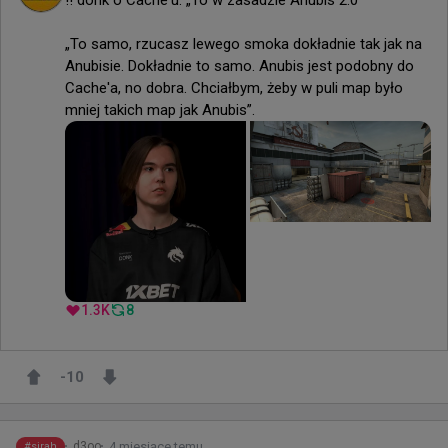
„To samo, rzucasz lewego smoka dokładnie tak jak na 
Anubisie. Dokładnie to samo. Anubis jest podobny do 
Cache'a, no dobra. Chciałbym, żeby w puli map było 
mniej takich map jak Anubis”.
1.3K
8
-10
4 miesiące temu
d3oo
#
sirah