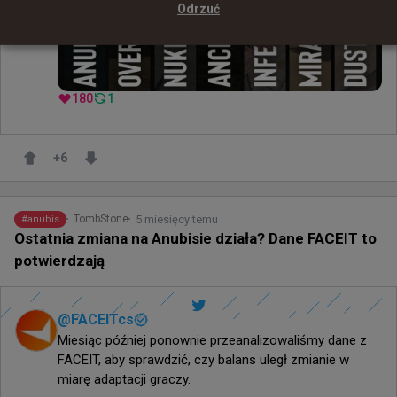
Odrzuć
180
1
+
6
5 miesięcy temu
TombStone
#
anubis
Ostatnia zmiana na Anubisie działa? Dane FACEIT to
potwierdzają
@
FACEITcs
Miesiąc później ponownie przeanalizowaliśmy dane z 
FACEIT, aby sprawdzić, czy balans uległ zmianie w 
miarę adaptacji graczy.
