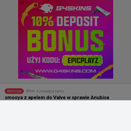
6 miesięcy temu
d3oo
#
smooya
smooya z apelem do Valve w sprawie Anubisa
@
smooyacs
Usuńcie Anubisa natychmiast, ta mapa to totalne 
gówno.