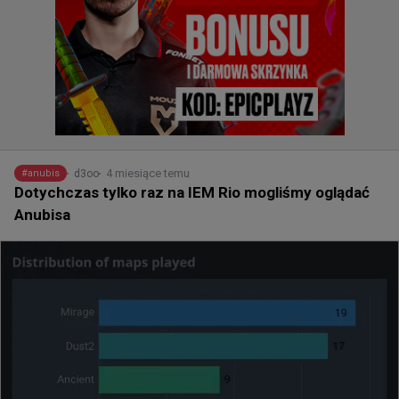
4 miesiące temu
d3oo
#
anubis
Dotychczas tylko raz na IEM Rio mogliśmy oglądać
Anubisa