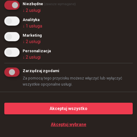
Niezbędne
@
ESLCS
(zawsze wymagane)
↓
2
usługi
-anubis? 😂

Analityka
#ESLProLeague
↓
1
usługa
Marketing
↓
2
usługi
Personalizacja
↓
2
usługi
Zarządzaj zgodami
Za pomocą tego przycisku możesz włączyć lub wyłączyć
wszystkie opcjonalne usługi.
Akceptuj wszystko
Akceptuj wybrane