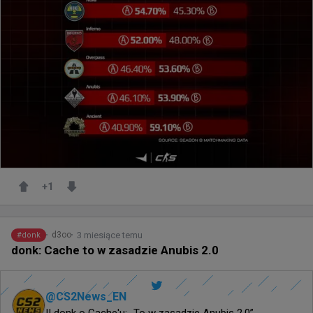
+
1
3 miesiące temu
d3oo
#
donk
donk: Cache to w zasadzie Anubis 2.0
@
CS2News_EN
‼️ donk o Cache'u: „To w zasadzie Anubis 2.0”
