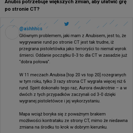
Anubis potrzebuje większych zmian, aby ułatwić grę
po stronie CT?
@
ashhhcs
Głównym problemem, jaki mam z Anubisem, jest to, że 
wygrywanie rund po stronie CT jest tak trudne, iż 
przegrana pistoletówka jako terroryści to niemal wyrok 
śmierci. Oddanie początku 0-3 to dla CT w zasadzie już 
"dobra połowa".

W 11 meczach Anubisa [top 20 vs top 20] rozegranych 
w tym roku, tylko 3 razy strona CT wygrała więcej niż 6 
rund. Spirit dokonało tego raz, Aurora dwukrotnie – a w 
dwóch z tych przypadków zaczynali od 3-0 dzięki 
wygranej pistoletówce i jej wykorzystaniu.

Mapa wciąż boryka się z poważnym brakiem 
możliwości kontrataku ze strony CT, mimo że niedawna 
zmiana na środku to krok w dobrym kierunku.
