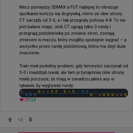
Mecz pomiędzy 3DMAX a FUT najlepiej to obrazuje: 
spotkanie kończy się dogrywką, mimo że obie strony 
CT zaczęły od 3-0, a i tak przegrały połowę 4-8. To nie 
jest balans mapy. Jeśli CT ugrają tylko 3 rundy i 
przegrają pistoletówkę po zmianie stron, zostają 
zmieceni w meczu, który mogliby spokojnie wygrać – a 
wszystko przez rundę pistoletową, która ma zbyt duże 
znaczenie.

Train miał podobny problem, gdy terroryści zaczynali od 
3-0 i miażdżyli rywali, ale tam przynajmniej obie strony 
miały poczucie, że mają w zanadrzu jakieś asy w 
rękawie, by wygrywać rundy.
73
0
+
2