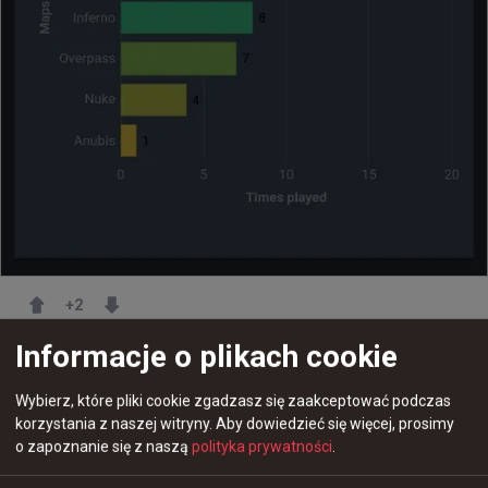
+
2
Informacje o plikach cookie
5 miesięcy temu
d3oo
#
eslproleague
Wybierz, które pliki cookie zgadzasz się zaakceptować podczas
Dust2 najchętniej graną mapą w 23. sezonie ESL Pro
korzystania z naszej witryny.
Aby dowiedzieć się więcej, prosimy
League
o zapoznanie się z naszą
polityka prywatności
.