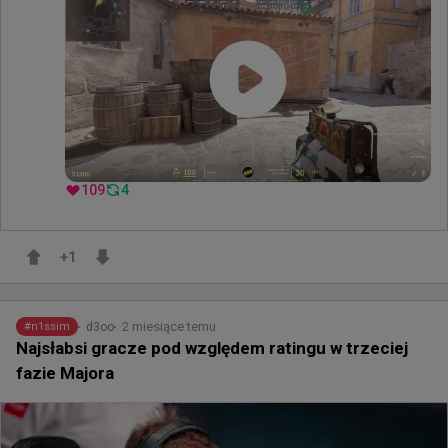
109
4
+
1
2 miesiące temu
d3oo
#
n1ssim
Najsłabsi gracze pod względem ratingu w trzeciej
fazie Majora