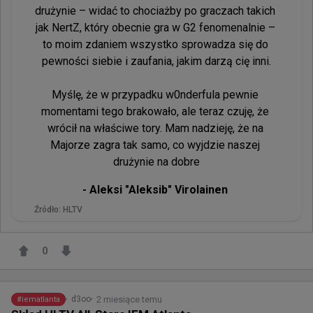
drużynie – widać to chociażby po graczach takich 
jak NertZ, który obecnie gra w G2 fenomenalnie – 
to moim zdaniem wszystko sprowadza się do 
pewności siebie i zaufania, jakim darzą cię inni.

Myślę, że w przypadku w0nderfula pewnie 
momentami tego brakowało, ale teraz czuję, że 
wrócił na właściwe tory. Mam nadzieję, że na 
Majorze zagra tak samo, co wyjdzie naszej 
drużynie na dobre
- 
Aleksi "Aleksib" Virolainen 
Źródło:
HLTV
0
2 miesiące temu
d3oo
#
iematlanta