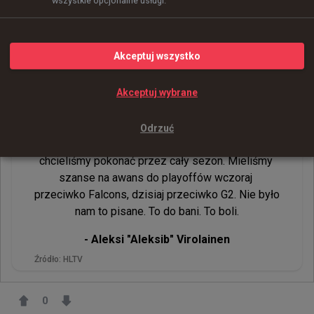
wszystkie opcjonalne usługi.
Zdjęcie:
ESL
Akceptuj wszystko
Aleksib: Nigdy nie miałem tak dużych
nadziei, co do Majora. To boli
Akceptuj wybrane
Nigdy nie miałem tak dużych nadziei, co 
do Majora, jak tym razem. Przyjechaliśmy 
Odrzuć
z Atlanty, pokonaliśmy drużynę, którą naprawdę 
chcieliśmy pokonać przez cały sezon. Mieliśmy 
szanse na awans do playoffów wczoraj 
przeciwko Falcons, dzisiaj przeciwko G2. Nie było 
nam to pisane. To do bani. To boli.
- 
Aleksi "Aleksib" Virolainen
Źródło:
HLTV
0