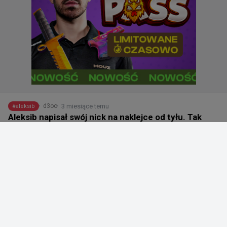
3 miesiące temu
d3oo
#
aleksib
Aleksib napisał swój nick na naklejce od tyłu. Tak
nazywają go fani w Brazylii