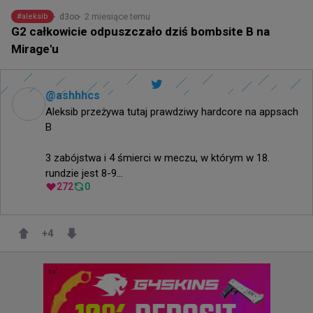
2 miesiące temu
d3oo
#
aleksib
G2 całkowicie odpuszczało dziś bombsite B na
Mirage'u
@
ashhhcs
Aleksib przeżywa tutaj prawdziwy hardcore na appsach 
B

3 zabójstwa i 4 śmierci w meczu, w którym w 18. 
rundzie jest 8-9...
272
0
+
4