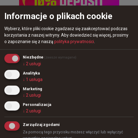
Informacje o plikach cookie
Wybierz, które pliki cookie zgadzasz się zaakceptować podczas
korzystania z naszej witryny.
Aby dowiedzieć się więcej, prosimy
o zapoznanie się z naszą
polityka prywatności
.
Niezbędne
(zawsze wymagane)
↓
2
usługi
Analityka
2 miesiące temu
d3oo
#
aleksib
↓
1
usługa
Aleksib: Nigdy nie miałem tak dużych nadziei, co do
Majora. To boli
Marketing
↓
2
usługi
Personalizacja
↓
2
usługi
Zarządzaj zgodami
Za pomocą tego przycisku możesz włączyć lub wyłączyć