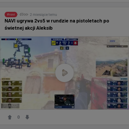
2 miesiące temu
d3oo
#
navi
NAVI ugrywa 2vs5 w rundzie na pistoletach po
świetnej akcji Aleksib
0