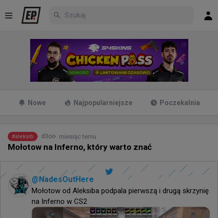
Nowe
Najpopularniejsze
Poczekalnia
miesiąc temu
d3oo
#
aleksib
Mołotow na Inferno, który warto znać
@
NadesOutHere
Mołotow od Aleksiba podpala pierwszą i drugą skrzynię 
na Inferno w CS2