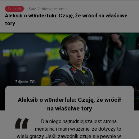
2 miesiące temu
d3oo
#
aleksib
Aleksib o w0nderfulu: Czuję, że wrócił na właściwe
tory
Zdjęcie:
ESL
Aleksib o w0nderfulu: Czuję, że wrócił
na właściwe tory
 Dla niego najtrudniejsza jest strona 
mentalna i mam wrażenie, że dotyczy to 
wielu graczy. Jeśli zawodnik czuje się pewnie w 