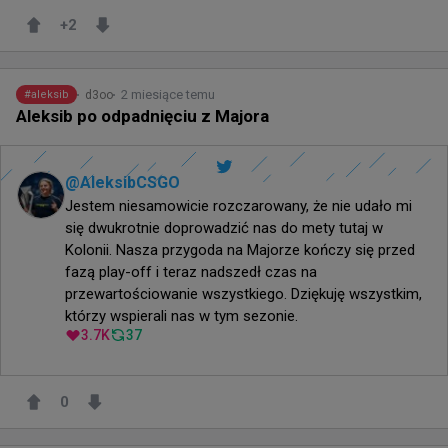
+
2
2 miesiące temu
d3oo
#
aleksib
Aleksib po odpadnięciu z Majora
@
AleksibCSGO
Jestem niesamowicie rozczarowany, że nie udało mi 
się dwukrotnie doprowadzić nas do mety tutaj w 
Kolonii. Nasza przygoda na Majorze kończy się przed 
fazą play-off i teraz nadszedł czas na 
przewartościowanie wszystkiego. Dziękuję wszystkim, 
którzy wspierali nas w tym sezonie.
3.7K
37
0