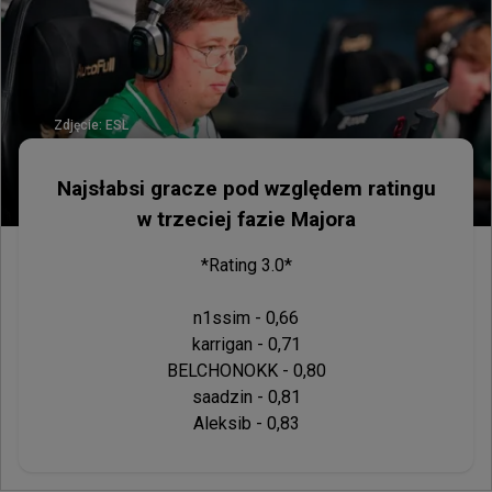
Zdjęcie:
ESL
Najsłabsi gracze pod względem ratingu
w trzeciej fazie Majora
*Rating 3.0*

n1ssim - 0,66

karrigan - 0,71

BELCHONOKK - 0,80

saadzin - 0,81
