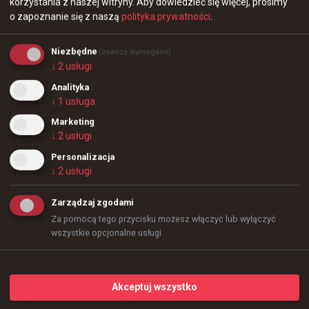
korzystania z naszej witryny.
Aby dowiedzieć się więcej, prosimy
o zapoznanie się z naszą
polityka prywatności
.
Niezbędne
(zawsze wymagane)
↓
2
usługi
Analityka
↓
1
usługa
Marketing
↓
2
usługi
Personalizacja
217
4
↓
2
usługi
Zarządzaj zgodami
0
Za pomocą tego przycisku możesz włączyć lub wyłączyć
wszystkie opcjonalne usługi.
Akceptuj wszystko