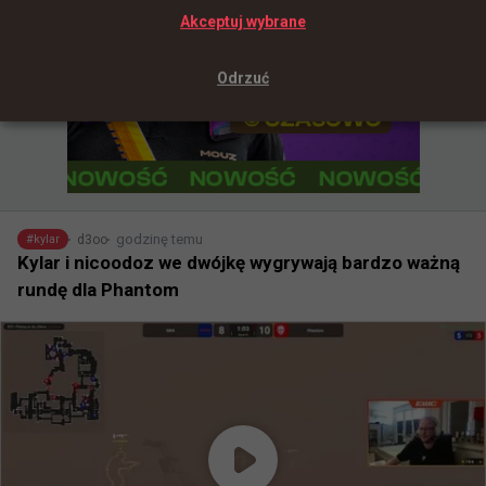
Akceptuj wybrane
Odrzuć
godzinę temu
d3oo
#
kylar
Kylar i nicoodoz we dwójkę wygrywają bardzo ważną
rundę dla Phantom