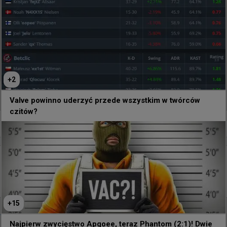
+
2
145
6
Valve powinno uderzyć przede wszystkim w twórców
czitów?
+
1
godzinę temu
d3oo
#
EWC
Reakcja BC.Game na awans do kolejnej rundy
kwalifikacji do EWC
+
15
@
HLTVorg
Najpierw zwycięstwo Apgoee, teraz Phantom (2:1)! Dwie