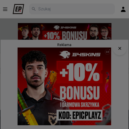
Reklama
Nowe
Najpopularniejsze
Poczekalnia
godzinę temu
d3oo
#
phantom
Najpierw zwycięstwo Apgoee, teraz Phantom (2:1)!
Dwie polskie drużyny wciąż w grze o awans na
Esports World Cup