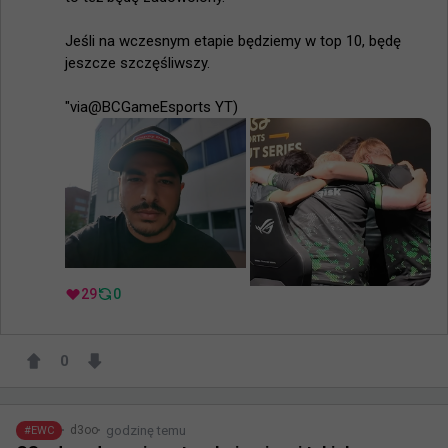
Jeśli na wczesnym etapie będziemy w top 10, będę 
jeszcze szczęśliwszy.

"via@BCGameEsports YT)
29
0
0
godzinę temu
d3oo
#
EWC