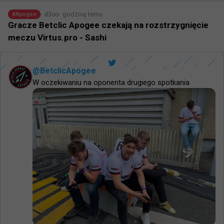
godzinę temu
d3oo
#
Apogee
Gracze Betclic Apogee czekają na rozstrzygnięcie
meczu Virtus.pro - Sashi
@
BetclicApogee
W oczekiwaniu na oponenta drugiego spotkania