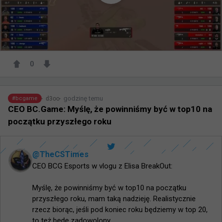
0
godzinę temu
d3oo
#
bcgame
CEO BC.Game: Myślę, że powinniśmy być w top10 na
początku przyszłego roku
@
TheCSTimes
CEO BCG Esports w vlogu z Elisa BreakOut:

Myślę, że powinniśmy być w top10 na początku 
przyszłego roku, mam taką nadzieję. Realistycznie 
rzecz biorąc, jeśli pod koniec roku będziemy w top 20, 
to też będę zadowolony.
