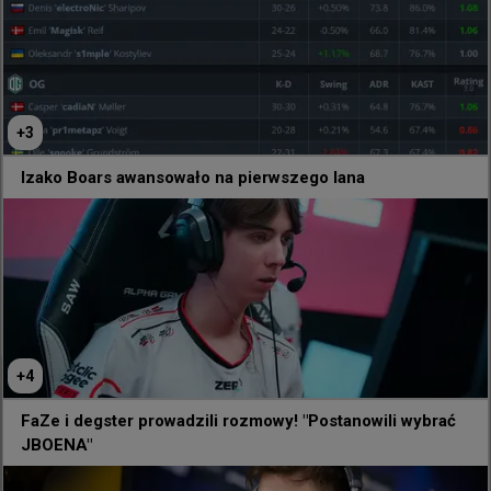
+
3
Izako Boars awansowało na pierwszego lana
@
Ozzny_CS2
+
4
Astralis will play TheMongolz for the PGL Cluj-
Napoca Playoffs 👀

FaZe i degster prowadzili rozmowy! "Postanowili wybrać
JBOENA"
cadiaN vs mzinho part 2, we will be there