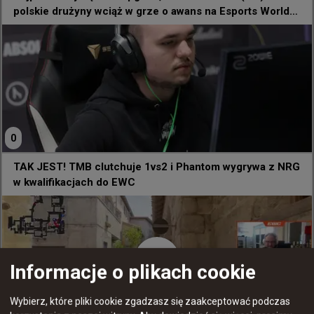
BCGAME pokonuje OG i awansuje do kolejnej rundy 
polskie drużyny wciąż w grze o awans na Esports World
play-offów otwartych kwalifikacji EWC 👊
Cup
0
TAK JEST! TMB clutchuje 1vs2 i Phantom wygrywa z NRG
w kwalifikacjach do EWC
Informacje o plikach cookie
Wybierz, które pliki cookie zgadzasz się zaakceptować podczas
+
1