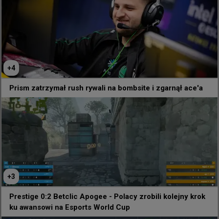
+
4
Prism zatrzymał rush rywali na bombsite i zgarnął ace'a
+
3
Prestige 0:2 Betclic Apogee - Polacy zrobili kolejny krok
ku awansowi na Esports World Cup