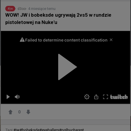
4 miesiące temu
d3oo
#
jw
WOW! JW i bobeksde ugrywają 2vs5 w rundzie
pistoletowej na Nuke'u
0
godzinę temu
d3oo
#
EWC
TAK JEST! TMB clutchuje 1vs2 i Phantom wygrywa z
NRG w kwalifikacjach do EWC
0
Tagi:
#
jw
#
bobeksde
#
eyeballers
#
pglbucharest