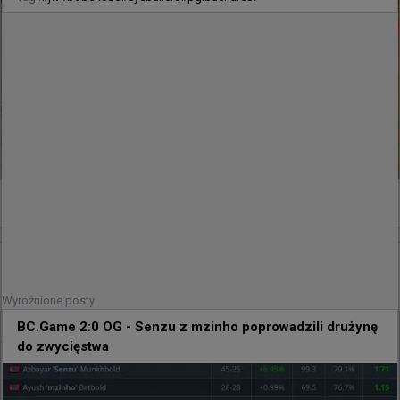
+
1
godzinę temu
d3oo
#
mzinho
mzinho wyrównał rachunki z cadiaNem
Wyróżnione posty
BC.Game 2:0 OG - Senzu z mzinho poprowadzili drużynę
@
BCGameEsports
do zwycięstwa
KTO SIĘ TERAZ ŚMIEJE? @caspercadiaN 💀💀  