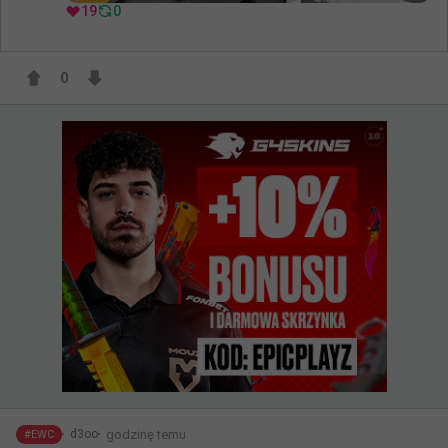
19
0
0
godzinę temu
d3oo
#
EWC