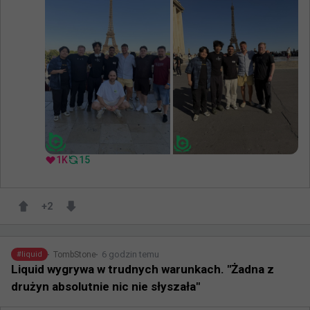
1K
15
+
2
6 godzin temu
TombStone
#
liquid
Liquid wygrywa w trudnych warunkach. "Żadna z
drużyn absolutnie nic nie słyszała"