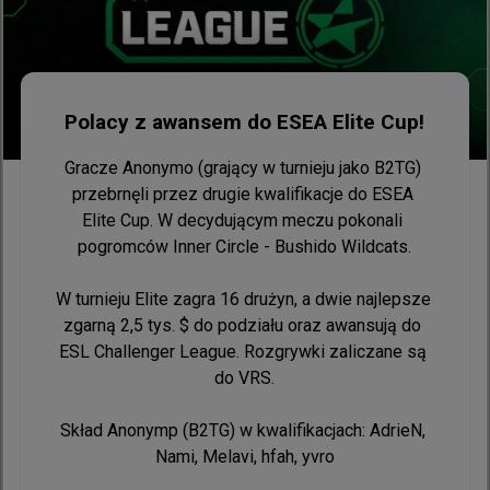
Zdecydowałem o zamknijęciu projektu GO GO CS:GO 
oraz o stopniowym, wygaszaniu mojej aktywności 
streamingowej.

Polacy z awansem do ESEA Elite Cup!
Przez lata oddawałem internetowi, projektom i 
społeczności cały swój czas, energię i zdrowie. 
Gracze Anonymo (grający w turnieju jako B2TG) 
Budowałem inicjatywy, dawałem szanse innym i 
przebrnęli przez drugie kwalifikacje do ESEA 
starałem się ciągnąć ten wózek najlepiej, jak potrafiłem. 
Elite Cup. W decydującym meczu pokonali 
W pewnym momencie trzeba jednak stanąć w prawdzie 
pogromców Inner Circle - Bushido Wildcats.

przed samym sobą i zapytać: gdzie w tym wszystkim 
jestem ja i moja rodzina?

W turnieju Elite zagra 16 drużyn, a dwie najlepsze 
zgarną 2,5 tys. $ do podziału oraz awansują do 
Dotarłem do granicy, w której nie mam już chęci ani 
ESL Challenger League. Rozgrywki zaliczane są 
potrzeby robienia czegokolwiek wbrew sobie czy na 
do VRS.

siłę dla osób trzecich. Wyciągam wtyczkę z projektów, 
które zjadają mój czas i uwagę, bo moje priorytety są 
dziś w zupełnie innym miejscu. Muszę zadbać o siebie, 
Skład Anonymp (B2TG) w kwalifikacjach: AdrieN, 
o swoje zdrowie, spokój i najbliższych, którzy są dla 
mnie najważniejsi.
