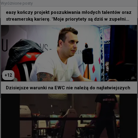
błyskawicznym spotkaniu zapewniła sobie dalszą
Wyróżnione posty
grę o EWC
easy kończy projekt poszukiwania młodych talentów oraz
streamerską karierę. "Moje priorytety są dziś w zupełnie
innym miejscu"
+
12
Dzisiejsze warunki na EWC nie należą do najłatwiejszych
0
2 godziny temu
wojteq
#
EWC
levelONE 0:2 Phantom - Polacy w fazie play-in