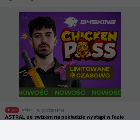
10 godzin temu
wojteq
#
EWC
ASTRAL ze swizem na pokładzie wystąpi w fazie
play-in kwalifikacji do EWC dzięki walkowerowi