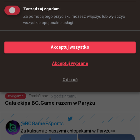
Zarządzaj zgodami
Za pomocą tego przycisku możesz włączyć lub wyłączyć
wszystkie opcjonalne usługi.
+
12
Akceptuj wszystko
Akceptuj wybrane
Odrzuć
6 godzin temu
TombStone
#
bcgame
Cała ekipa BC.Game razem w Paryżu
@
BCGameEsports
Za kulisami z naszymi chłopakami w Paryżu👀