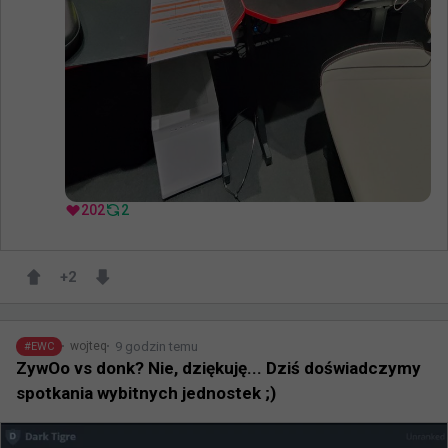
202
2
+
2
9 godzin temu
wojteq
#
EWC
ZywOo vs donk? Nie, dziękuję... Dziś doświadczymy
spotkania wybitnych jednostek ;)