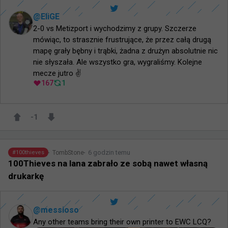
@
EliGE
2-0 vs Metizport i wychodzimy z grupy. Szczerze 
mówiąc, to strasznie frustrujące, że przez całą drugą 
mapę grały bębny i trąbki, żadna z drużyn absolutnie nic 
nie słyszała. Ale wszystko gra, wygraliśmy. Kolejne 
mecze jutro ✌️
167
1
-1
6 godzin temu
TombStone
#
100thieves
100Thieves na lana zabrało ze sobą nawet własną
drukarkę
@
messioso
Any other teams bring their own printer to EWC LCQ?