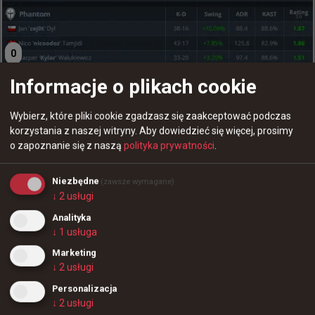
0
Informacje o plikach cookie
100Thieves na lana zabrało ze sobą nawet własną
drukarkę
Wybierz, które pliki cookie zgadzasz się zaakceptować podczas
korzystania z naszej witryny.
Aby dowiedzieć się więcej, prosimy
o zapoznanie się z naszą
polityka prywatności
.
Niezbędne
(zawsze wymagane)
↓
2
usługi
Analityka
+
2
↓
1
usługa
36
0
Magisk: Nie jest łatwo być jednym z GOAT-ów CS:GO, a
Marketing
↓
2
usługi
potem słyszeć od ludzi: „Musisz zmienić to, to i to na
+
3
niektórych mapach”
Personalizacja
↓
2
usługi