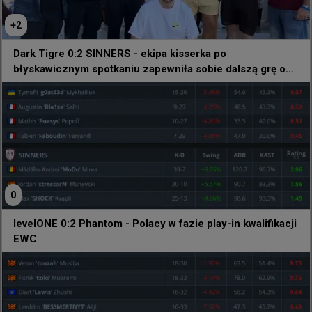
+
2
@
HLTVorg
Dark Tigre 0:2 SINNERS - ekipa kisserka po
Kiedy turniej PUBG Mobile odbywa się tuż obok 
błyskawicznym spotkaniu zapewniła sobie dalszą grę o
otwartych kwalifikacji w CS-a na EWC 🔊😲
EWC
0
levelONE 0:2 Phantom - Polacy w fazie play-in kwalifikacji
EWC