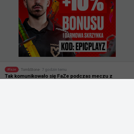
7 godzin temu
TombStone
#
faze
Tak komunikowało się FaZe podczas meczu z
EYEBALLERS na XPL-u