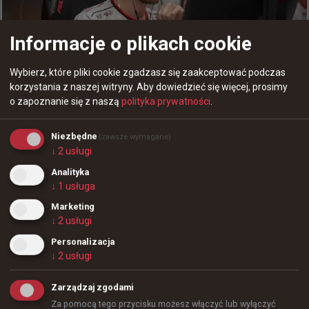
Informacje o plikach cookie
+
2
Wybierz, które pliki cookie zgadzasz się zaakceptować podczas
Najlepsza "5" BLAST Bounty wg HLTV
korzystania z naszej witryny.
Aby dowiedzieć się więcej, prosimy
o zapoznanie się z naszą
polityka prywatności
.
Niezbędne
(zawsze wymagane)
↓
2
usługi
Analityka
5 godzin temu
TombStone
#
blastbounty
↓
1
usługa
Najlepsza "5" BLAST Bounty wg HLTV
0
Marketing
↓
2
usługi
Personalizacja
↓
2
usługi
Zarządzaj zgodami
Za pomocą tego przycisku możesz włączyć lub wyłączyć