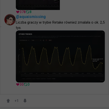
378
8
@
aquaismissing
Liczba graczy w trybie Retake również zmalała o ok. 2,5 
tys.
30
0
+
1