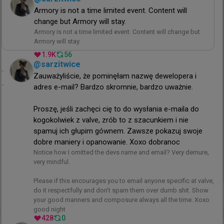
Armory is not a time limited event. Content will 
Samo wydarzenie zaplanowano na dni od 28 do 
change but Armory will stay.
30 sierpnia. Wśród rywali WaR na lanie w St. Louis 
Armory is not a time limited event. Content will change but 
Armory will stay.
zobaczymy takie formacje jak LAG, Lotus, 
1.9K
56
NuTorious, DETONATE, regain, SportsBetExpert 
@
sarzitwice
czy Wanted Goons.

Zauważyliście, że pominęłam nazwę dewelopera i 
adres e-mail? Bardzo skromnie, bardzo uważnie.

Skład Without a Roof:

Jake "Stewie2K" Yip

Proszę, jeśli zachęci cię to do wysłania e-maila do 
Timothy "autimatic" Ta

kogokolwiek z valve, zrób to z szacunkiem i nie 
Tyler "Skadoodle" Latham

spamuj ich głupim gównem. Zawsze pokazuj swoje 
Vincent "Brehze" Cayonte

dobre maniery i opanowanie. Xoxo dobranoc
Justin "FaNg" Coakley
Notice how I omitted the devs name and email? Very demure, 
very mindful.

Please if this encourages you to email anyone specific at valve, 
do it respectfully and don’t spam them over dumb shit. Show 
+
4
your good manners and composure always all the time. Xoxo 
good night
428
0