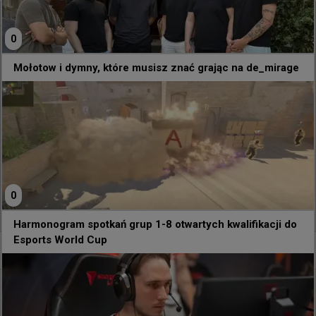
@
NadesOutHere
0
Zestaw granatów na A na Mirage'u, który musisz znać
Mołotow i dymny, które musisz znać grając na de_mirage
0
1
0
Harmonogram spotkań grup 1-8 otwartych kwalifikacji do
Esports World Cup
0