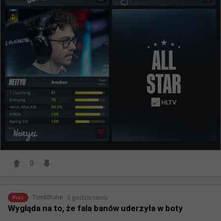
0
5 godzin temu
TombStone
#
vac
Wygląda na to, że fala banów uderzyła w boty