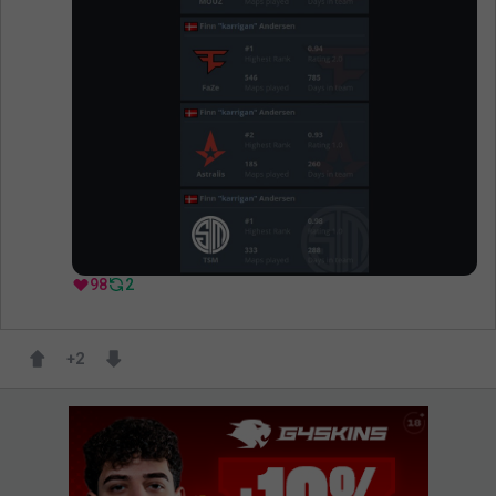
98
2
+
2