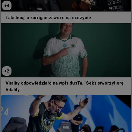
+
4
Lata lecą, a karrigan zawsze na szczycie
5 godzin temu
TombStone
#
eyeballers
EYEBALLERS w Paryżu
@
EYEBALLERS
Sheeeeeeesh 🔥
+
2
Vitality odpowiedziało na wpis dusTa. "Seks stworzył erę
Vitality"