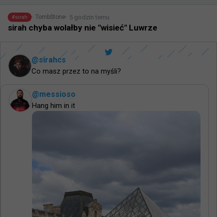
5 godzin temu
TombStone
#
sirah
sirah chyba wolałby nie "wisieć" Luwrze
@
sirahcs
Co masz przez to na myśli?
@
messioso
Hang him in it