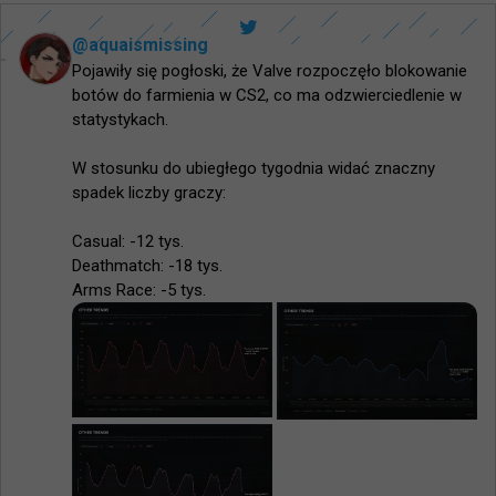
@
aquaismissing
Pojawiły się pogłoski, że Valve rozpoczęło blokowanie 
botów do farmienia w CS2, co ma odzwierciedlenie w 
statystykach.

W stosunku do ubiegłego tygodnia widać znaczny 
spadek liczby graczy:

Casual: -12 tys.

Deathmatch: -18 tys.

Arms Race: -5 tys.