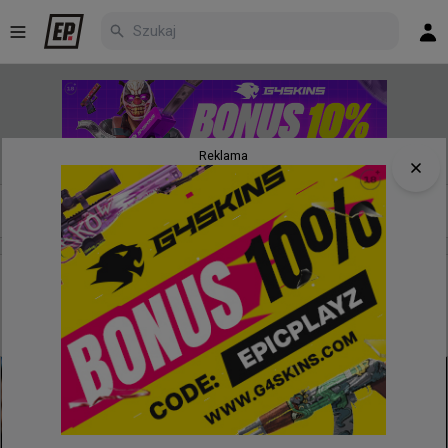
Reklama
Nowe
Najpopularniejsze
Poczekalnia
5 godzin temu
TombStone
#
autimatic
Stewie2K, autimatic i Skadoodle jadą na lana. WaR na
liście uczestników FRAG St. Louis