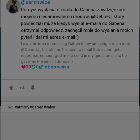
@
sarzitwice
5 godzin temu
TombStone
#
FERJEE
Pomysł wysłania e-maila do Gabena zawdzięczam 
CS wraca na pokład lotniskowca! Wyjątkowy turniej
mojemu niesamowitemu modowi @OehoeU, który 
akademicki w Brazylii
powiedział mi, że kiedyś wysłał e-maila do Gabena i 
otrzymał odpowiedź, zachęcił mnie do wysłania moich 
pytań i dał mi adres e-mail :)
I owe the idea of emailing Gaben to my amazing stream mod 
@OehoeU , he told me he used to email Gaben and get a 
response, encouraged me to send in my questions, and he 
gave me the email address :)
39
0
Idź do wpisu
+
4
CS wraca na pokład lotniskowca!
Wyjątkowy turniej akademicki w Brazylii
Tagi:
#
armory
#
gaben
#
valve
Counter-Strike 2 ponownie zagości na pokładzie 
brazylijskiego lotniskowca. Organizacja FERJEE 
zapowiedziała akademicki turniej, który zostanie 
rozegrany na NAM Atlântico – flagowej jednostce 