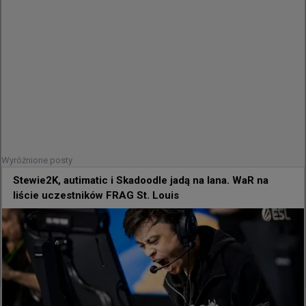
brazylijskiej marynarki wojennej.

Wydarzenie jest częścią festiwalu 
technologicznego Rio Innovation Week i 
zakończy się w nadchodzącym tygodniu. 
Studenckie drużyny powalczą o pulę nagród 
wynoszącą około 488 dolarów.

To nie pierwszy raz, kiedy gry wideo pojawiają się 
Wyróżnione posty
na tym okręcie. W zeszłym roku na pokładzie 
NAM Atlântico odbyły się dwa wydarzenia: 
Stewie2K, autimatic i Skadoodle jadą na lana. WaR na
liście uczestników FRAG St. Louis
kobiecy turniej Lótus Challenge 2025, w którym 
triumfowało MIBR Female, oraz Circuito FERJEE 
2025 z pulą 44 tysięcy dolarów, gdzie zespół 
Imperial pokonał w finale ODDIK.
+
1