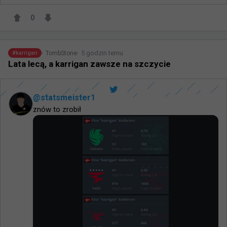
0
5 godzin temu
TombStone
#
karrigan
Lata lecą, a karrigan zawsze na szczycie
@
statsmeister1
znów to zrobił