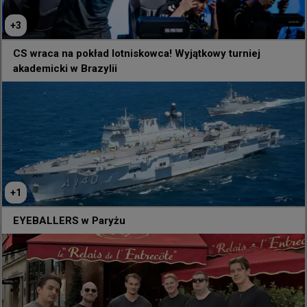
+
3
CS wraca na pokład lotniskowca! Wyjątkowy turniej
akademicki w Brazylii
170
6
+
1
0
EYEBALLERS w Paryżu
5 godzin temu
TombStone
#
tip
Mołotow i dymny, które musisz znać grając na
de_mirage