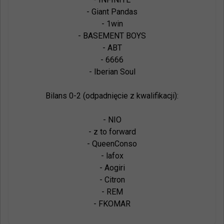
- Giant Pandas

- 1win

- BASEMENT BOYS

- ABT

- 6666

- Iberian Soul

Bilans 0-2 (odpadnięcie z kwalifikacji):

- NIO

- z to forward

- QueenConso

- lafox

- Aogiri

- Citron

- REM

- FKOMAR