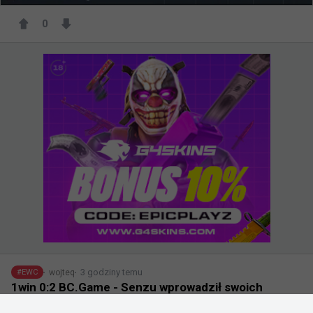
0
3 godziny temu
wojteq
#
EWC
1win 0:2 BC.Game - Senzu wprowadził swoich
kolegów do fazy play-in kwalifikacji EWC