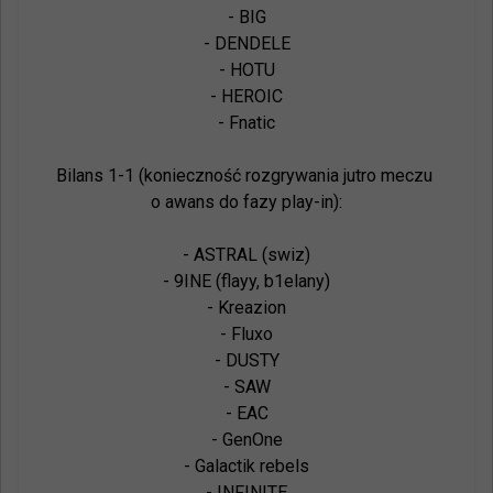
- BIG

- DENDELE

- HOTU

- HEROIC

- Fnatic

Bilans 1-1 (konieczność rozgrywania jutro meczu 
o awans do fazy play-in):

- ASTRAL (swiz)

- 9INE (flayy, b1elany)

- Kreazion

- Fluxo

- DUSTY

- SAW

- EAC

- GenOne

- Galactik rebels

- INFINITE
