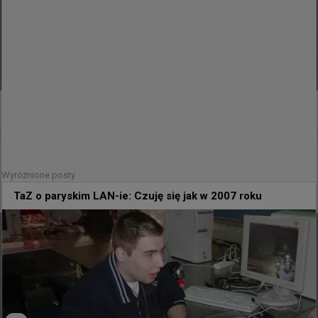
0
15 minut temu
wojteq
#
EWC
MANGANESE 0:2 SINNERS - przejazd kisserka w
Wyróżnione posty
inauguracyjnym meczu eliminacji
TaZ o paryskim LAN-ie: Czuję się jak w 2007 roku