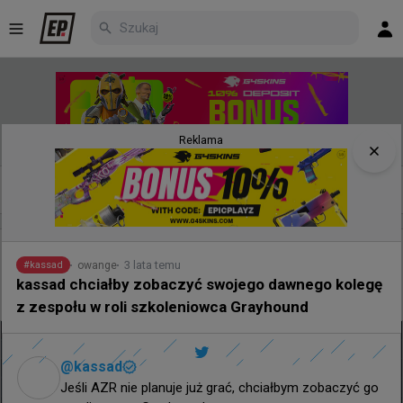
Reklama
Nowe
Najpopularniejsze
Poczekalnia
4 minuty temu
wojteq
#
gizmy
3 lata temu
owange
#
kassad
Gizmy na Nuke'u zanotował trzeci najwyższy rating
kassad chciałby zobaczyć swojego dawnego kolegę
w historii LAN-ów CS2 na pojedynczej mapie
z zespołu w roli szkoleniowca Grayhound
@
kassad
Jeśli AZR nie planuje już grać, chciałbym zobaczyć go 