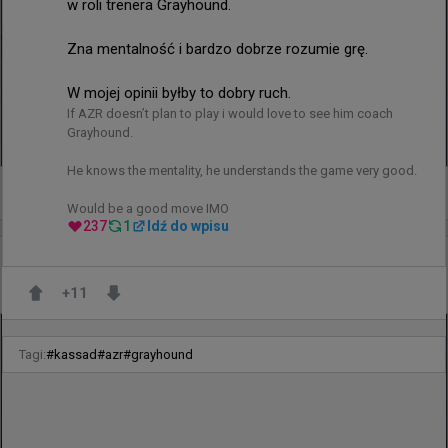
w roli trenera Grayhound.

Zna mentalność i bardzo dobrze rozumie grę.

W mojej opinii byłby to dobry ruch.
If AZR doesn’t plan to play i would love to see him coach 
Grayhound.

He knows the mentality, he understands the game very good. 

+
1
Would be a good move IMO
237
1
Idź do wpisu
7 minut temu
wojteq
#
EWC
levelONE 0:2 Phantom - gładka przeprawa Polaków
+
11
Tagi:
#
kassad
#
azr
#
grayhound