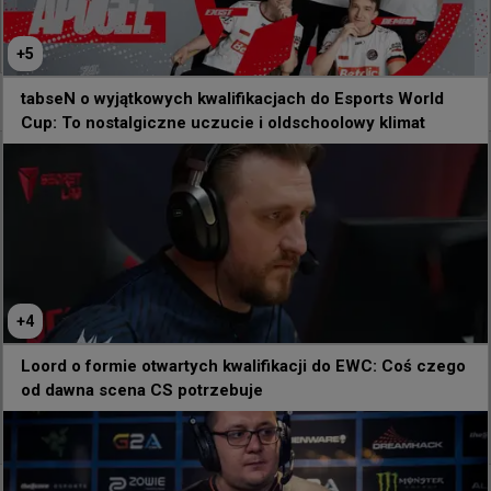
Do zobaczenia wszystkim w niedzielę!
2.9K
32
+
5
tabseN o wyjątkowych kwalifikacjach do Esports World
+
1
Cup: To nostalgiczne uczucie i oldschoolowy klimat
+
4
Loord o formie otwartych kwalifikacji do EWC: Coś czego
od dawna scena CS potrzebuje