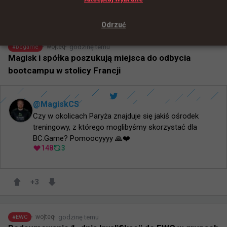
+
1
Odrzuć
godzinę temu
wojteq
#
bcgame
Magisk i spółka poszukują miejsca do odbycia
bootcampu w stolicy Francji
@
MagiskCS
Czy w okolicach Paryża znajduje się jakiś ośrodek 
treningowy, z którego moglibyśmy skorzystać dla 
BC.Game? Pomoocyyyy 🙏❤️
148
3
+
3
godzinę temu
wojteq
#
EWC