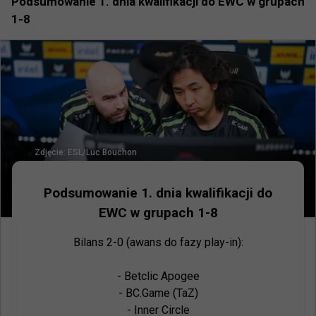
Podsumowanie 1. dnia kwalifikacji do EWC w grupach
1-8
Zdjęcie:
ESL/Luc Bouchon
Podsumowanie 1. dnia kwalifikacji do
EWC w grupach 1-8
Bilans 2-0 (awans do fazy play-in):

- Betclic Apogee

- BC.Game (TaZ)

- Inner Circle
