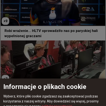
godzinę temu
wojteq
#
f1ku
F1KU z bagietką zaprasza do oglądania zmagań jego
formacji
+
9
@
MetizportCS
Robi wrażenie... HLTV oprowadziło nas po paryskiej hali
Kilka słów od F1KA 🥖 Chyba jesteśmy gotowi na EWC! 

wypełnionej graczami
#ewc @EpicBet1X2
+
7
Informacje o plikach cookie
Gizmy na Nuke'u zanotował trzeci najwyższy rating w
historii LAN-ów CS2 na pojedynczej mapie
Wybierz, które pliki cookie zgadzasz się zaakceptować podczas
korzystania z naszej witryny.
Aby dowiedzieć się więcej, prosimy