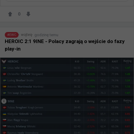
0
godzinę temu
wojteq
#
EWC
HEROIC 2:1 9INE - Polacy zagrają o wejście do fazy
play-in