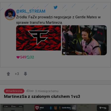
@
KRL_STREAM
Źródła: FaZe prowadzi negocjacje z Gentle Mates w 
sprawie transferu Martineza. 
549
32
+
3
3 miesiące temu
d3oo
#
martinezsa
MartinezSa z szalonym clutchem 1vs3