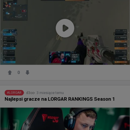
0
3 miesiące temu
d3oo
#
LORGAR
Najlepsi gracze na LORGAR RANKINGS Season 1