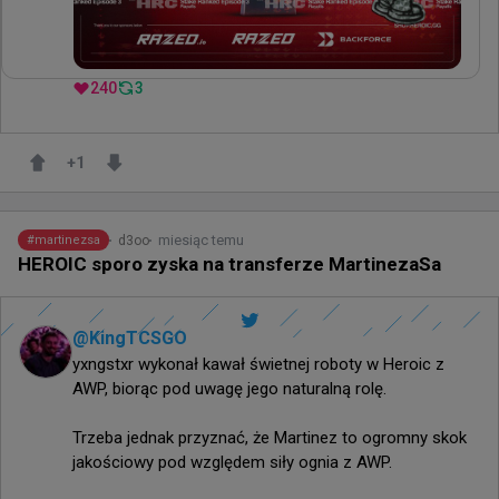
240
3
+
1
miesiąc temu
d3oo
#
martinezsa
HEROIC sporo zyska na transferze MartinezaSa
@
KingTCSGO
yxngstxr wykonał kawał świetnej roboty w Heroic z 
AWP, biorąc pod uwagę jego naturalną rolę.

Trzeba jednak przyznać, że Martinez to ogromny skok 
jakościowy pod względem siły ognia z AWP.
