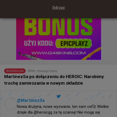
Odrzuć
miesiąc temu
d3oo
#
martinezsa
MartinezSa po dołączeniu do HEROIC: Narobimy
trochę zamieszania w nowym składzie
@
MartiinezSa
Nowa drużyna, nowe wyzwanie, ten sam cel🚀 Wielkie 
dzięki dla @heroicgg za tę szansę! Nie mogę się 