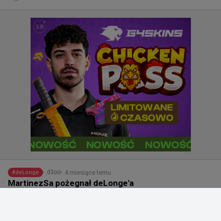
4 miesiące temu
d3oo
#
deLonge
MartinezSa pożegnał deLonge'a
@
MartiinezSa