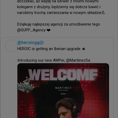
doczekać, aż wejdę na serwer z moimi nowymi 
kolegami z drużyny, będziemy się dobrze bawić i 
narobimy trochę zamieszania w nowym składzie💪

Dziękuję najlepszej agencji za umożliwienie tego 
@SUPP_Agency ❤️
@
heroicgg
HEROIC is getting an Iberian upgrade 🔥

Introducing our new AWPer, @MartiinezSa