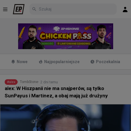
Nowe
Najpopularniejsze
Poczekalnia
2 dni temu
TombStone
#
alex
alex: W Hiszpanii nie ma snajperów, są tylko
SunPayus i Martinez, a obaj mają już drużyny