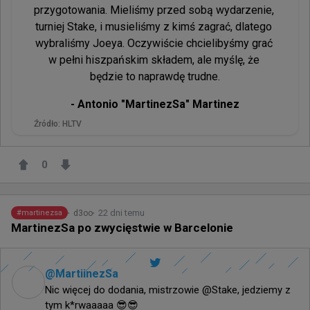
przygotowania. Mieliśmy przed sobą wydarzenie, 
turniej Stake, i musieliśmy z kimś zagrać, dlatego 
wybraliśmy Joeya. Oczywiście chcielibyśmy grać 
w pełni hiszpańskim składem, ale myślę, że 
będzie to naprawdę trudne.
- 
Antonio "⁠MartinezSa⁠" Martinez
Źródło:
HLTV
0
22 dni temu
d3oo
#
martinezsa
MartinezSa po zwycięstwie w Barcelonie
@
MartiinezSa
Nic więcej do dodania, mistrzowie @Stake, jedziemy z 
tym k*rwaaaaa 😎😎