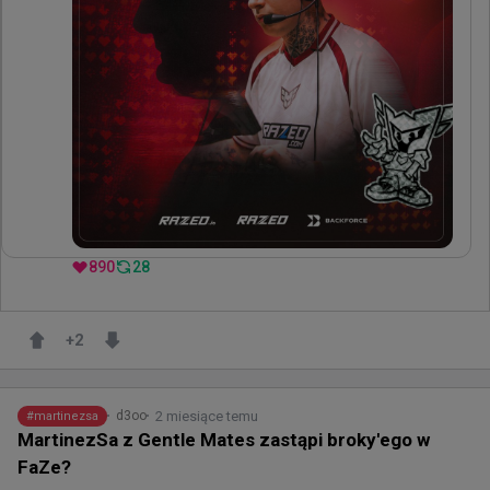
890
28
+
2
2 miesiące temu
d3oo
#
martinezsa
MartinezSa z Gentle Mates zastąpi broky'ego w
FaZe?