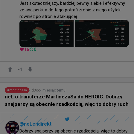
Jest skuteczniejszy, bardziej pewny siebie i efektywny 
ze snajperki, a do tego potrafi zrobić z niego użytek 
również po stronie atakującej.
16
0
-1
miesiąc temu
d3oo
#
martinezsa
neL o transferze MartinezaSa do HEROIC: Dobrzy
snajperzy są obecnie rzadkością, więc to dobry ruch
@
neLendirekt
Dobrzy snajperzy są obecnie rzadkością, więc to dobry 