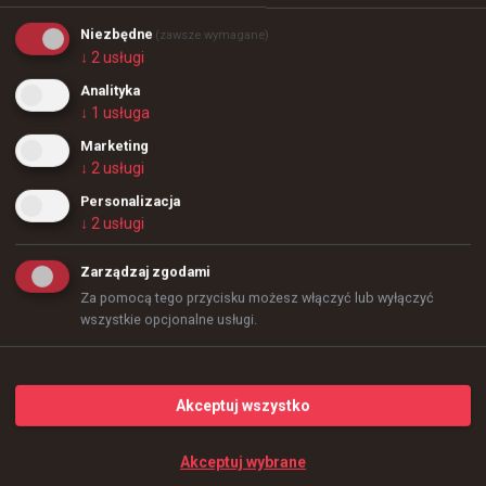
Niezbędne
(zawsze wymagane)
↓
2
usługi
Analityka
↓
1
usługa
Marketing
↓
2
usługi
Personalizacja
↓
2
usługi
Zarządzaj zgodami
Za pomocą tego przycisku możesz włączyć lub wyłączyć
wszystkie opcjonalne usługi.
177
1
-1
Akceptuj wszystko
Akceptuj wybrane