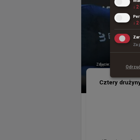
Mar
↓
2
Per
↓
2
Zar
Za 
Zdjęcie:
StarLadder
Odrzu
Cztery drużyny