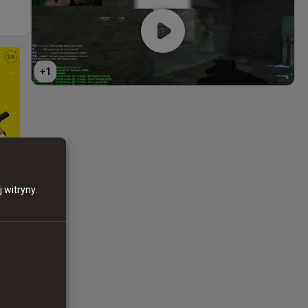
+
1
 witryny.