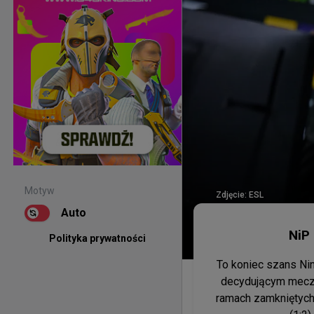
Motyw
Zdjęcie:
ESL
Auto
NiP 
Polityka prywatności
To koniec szans Nin
decydującym meczu 
ramach zamkniętych 