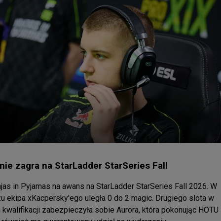
nie zagra na StarLadder StarSeries Fall
jas in Pyjamas na awans na StarLadder StarSeries Fall 2026. W 
ekipa xKacpersky'ego uległa 0 do 2 magic. Drugiego slota w 
kwalifikacji zabezpieczyła sobie Aurora, która pokonując HOTU 