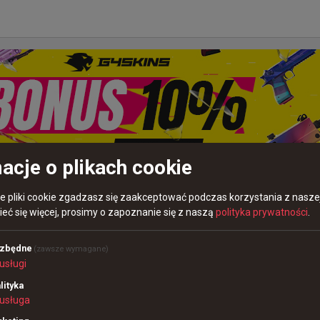
acje o plikach cookie
re pliki cookie zgadzasz się zaakceptować podczas korzystania z naszej
temu
eć się więcej, prosimy o zapoznanie się z naszą
polityka prywatności
.
o dwa miejsca - kto zapewni sobie awans na StarLadder
ezbędne
(zawsze wymagane)
usługi
lityka
usługa