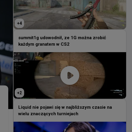
+
4
summit1g udowodnił, ze 1G można zrobić
każdym granatem w CS2
+
2
Liquid nie pojawi się w najbliższym czasie na
wielu znaczących turniejach