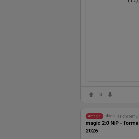
(1:2)
0
11 dni temu
d3oo
#
magic
magic 2:0 NiP - forma
2026