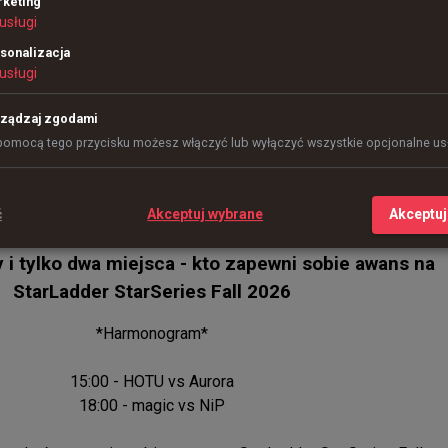
keting
usługi
sonalizacja
usługi
ządzaj zgodami
pomocą tego przycisku możesz włączyć lub wyłączyć wszystkie opcjonalne usł
ć
Akceptuj wybrane
Akceptuj
 i tylko dwa miejsca - kto zapewni sobie awans na
StarLadder StarSeries Fall 2026
*Harmonogram*

15:00 - HOTU vs Aurora

18:00 - magic vs NiP
