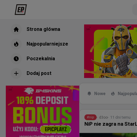
Strona główna
Najpopularniejsze
Poczekalnia
Dodaj post
Nowe
Najpopul
11 dni temu
d3oo
#
nip
NiP nie zagra na Star