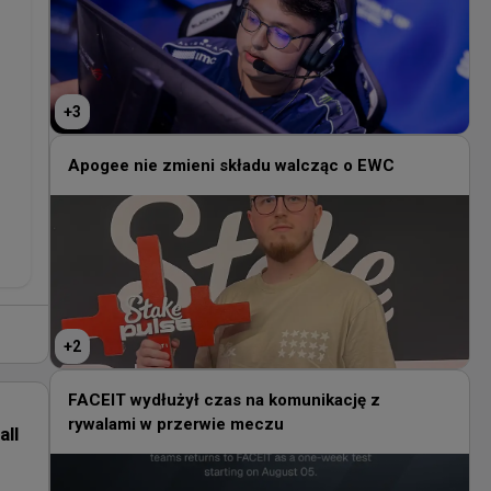
+
3
Apogee nie zmieni składu walcząc o EWC
+
2
FACEIT wydłużył czas na komunikację z
rywalami w przerwie meczu
all