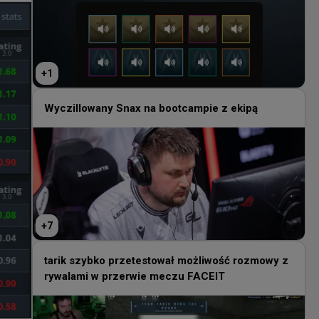
+
1
Wyczillowany Snax na bootcampie z ekipą
+
7
tarik szybko przetestował możliwość rozmowy z
rywalami w przerwie meczu FACEIT