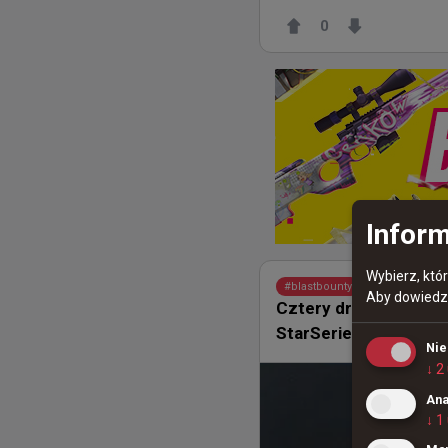
0
Inform
Wybierz, któ
11 dni 
d3oo
#
blastbounty
Aby dowiedzi
Cztery drużyny i tylk
StarSeries Fall 2026
Ni
↓
2
Ana
↓
1