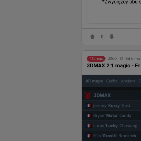
*Zwycięzcy obu s
0
13 dni temu
d3oo
#
3dmax
3DMAX 2:1 magic - Fr