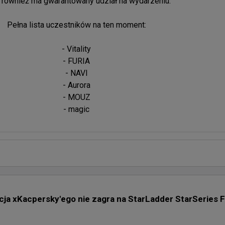
, również ma gwarantowany udział na wydarzeniu.

Pełna lista uczestników na ten moment:

- Vitality

- FURIA

- NAVI

- Aurora

- MOUZ

cja xKacpersky'ego nie zagra na StarLadder StarSeries F