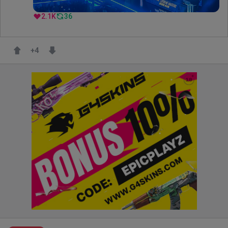
2.1K
36
+
4