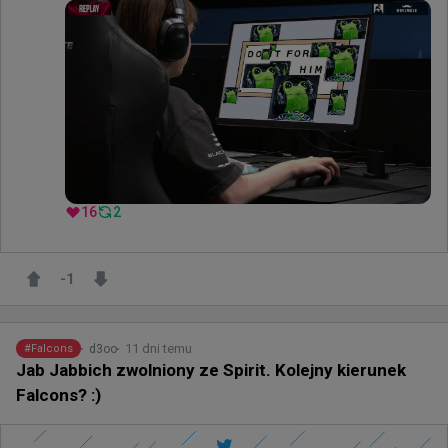
16
2
-1
11 dni temu
d3oo
#
Falcons
Jab Jabbich zwolniony ze Spirit. Kolejny kierunek
Falcons? :)