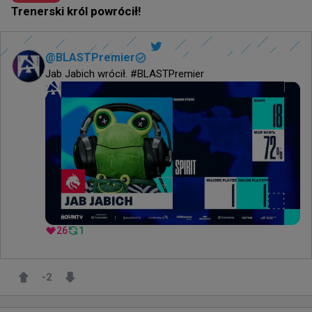
Trenerski król powrócił!
@
BLASTPremier
Jab Jabich wrócił. #BLASTPremier
26
1
-2