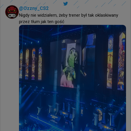
@
Ozzny_CS2
Nigdy nie widziałem, żeby trener był tak oklaskiwany 
przez tłum jak ten gość