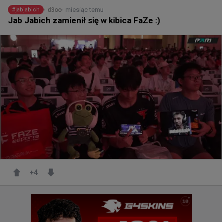
miesiąc temu
d3oo
#
jabjabich
Jab Jabich zamienił się w kibica FaZe :)
+
4