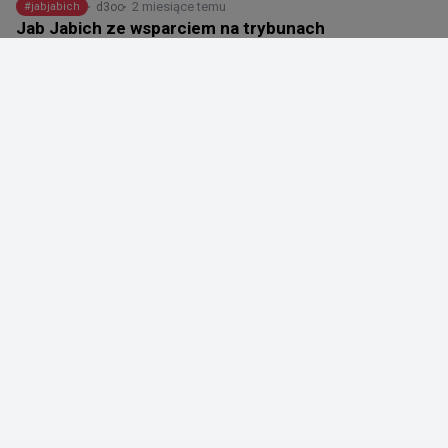
2 miesiące temu
d3oo
#
jabjabich
Jab Jabich ze wsparciem na trybunach
@
TheCSTimes
Jab Jabich otrzymał pewne wsparcie ❤️

Absolutne kino
22
0