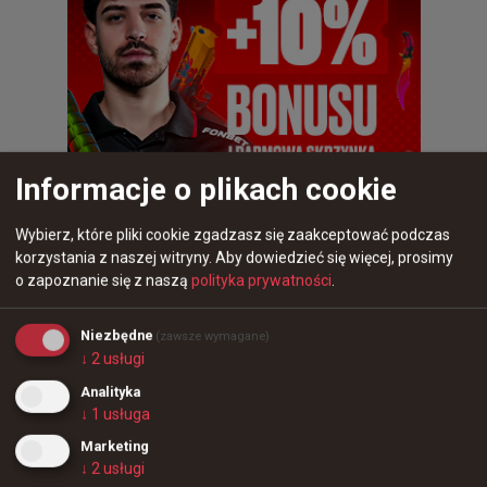
Informacje o plikach cookie
Wybierz, które pliki cookie zgadzasz się zaakceptować podczas
korzystania z naszej witryny.
Aby dowiedzieć się więcej, prosimy
2 miesiące temu
d3oo
o zapoznanie się z naszą
polityka prywatności
.
#
jabjabich
Astralis chce wykupić Jab Jabich ze Spirit :)
Niezbędne
(zawsze wymagane)
↓
2
usługi
@
AstralisCS
Analityka
Po tym Majorze została nam już tylko jedna sensowna 
↓
1
usługa
opcja na naszą rolę trenera 🐸

Marketing
↓
2
usługi
Oferta wykupu @Team__Spirit jest w waszych mailach, 