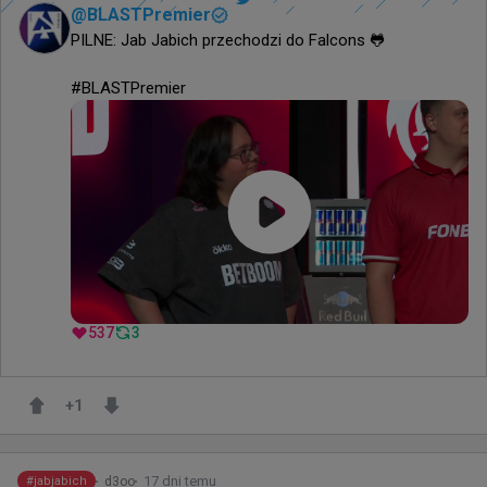
@
BLASTPremier
PILNE: Jab Jabich przechodzi do Falcons 🐸

#BLASTPremier
537
3
+
1
17 dni temu
d3oo
#
jabjabich