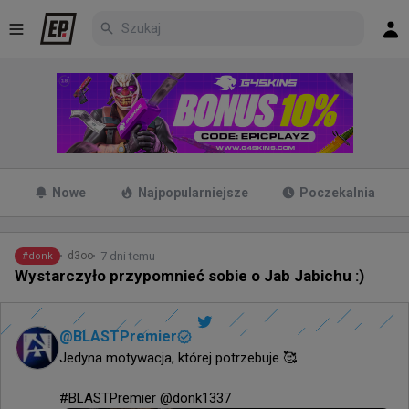
Nowe
Najpopularniejsze
Poczekalnia
7 dni temu
d3oo
#
donk
Wystarczyło przypomnieć sobie o Jab Jabichu :)
@
BLASTPremier
Jedyna motywacja, której potrzebuje 🥰

#BLASTPremier @donk1337