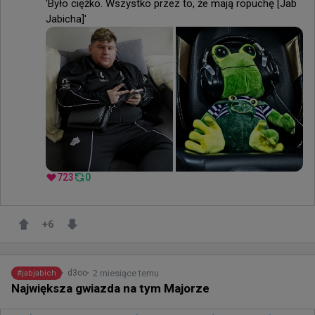
'Było ciężko. Wszystko przez to, że mają ropuchę [Jab 
Jabicha]'
723
0
+
6
2 miesiące temu
d3oo
#
jabjabich
Największa gwiazda na tym Majorze