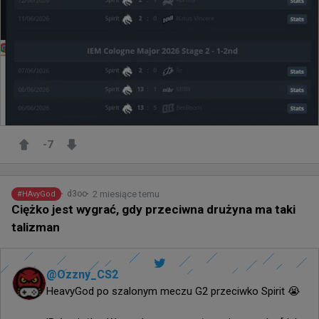
-7
2 miesiące temu
d3oo
#
HAvyGod
Ciężko jest wygrać, gdy przeciwna drużyna ma taki
talizman
@
Ozzny_CS2
HeavyGod po szalonym meczu G2 przeciwko Spirit 😭
