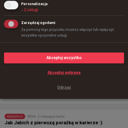
odpowiedzcie!
Personalizacja
↓
2
usługi
Zarządzaj zgodami
Za pomocą tego przycisku możesz włączyć lub wyłączyć
wszystkie opcjonalne usługi.
Akceptuj wszystko
Akceptuj wybrane
97
1
Odrzuć
+
2
2 miesiące temu
d3oo
#
jabjabich
Jab Jabich z pierwszą porażką w karierze :)