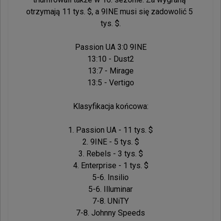
otrzymają 11 tys. $, a 9INE musi się zadowolić 5 
tys. $.

Passion UA 3:0 9INE

13:10 - Dust2

13:7 - Mirage

13:5 - Vertigo

Klasyfikacja końcowa:

1. Passion UA - 11 tys. $

2. 9INE - 5 tys. $

3. Rebels - 3 tys. $

4. Enterprise - 1 tys. $

5-6. Insilio

5-6. Illuminar

7-8. UNiTY

7-8. Johnny Speeds
