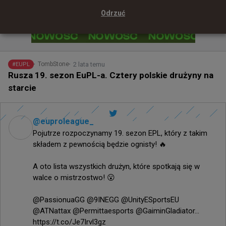
Odrzuć
2 lata temu
TombStone
#
EUPL
Rusza 19. sezon EuPL-a. Cztery polskie drużyny na
starcie
@
euproleague_
Pojutrze rozpoczynamy 19. sezon EPL, który z takim 
składem z pewnością będzie ognisty! 🔥

A oto lista wszystkich drużyn, które spotkają się w 
walce o mistrzostwo! 😮

@PassionuaGG @9INEGG @UnityESportsEU 
@ATNattax @Permittaesports @GaiminGladiator... 
https://t.co/Je7Irvl3gz