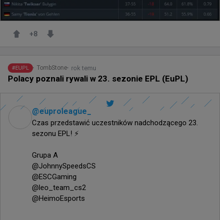
+
8
rok temu
TombStone
#
EUPL
Polacy poznali rywali w 23. sezonie EPL (EuPL)
@
euproleague_
Czas przedstawić uczestników nadchodzącego 23. 
sezonu EPL! ⚡️

Grupa A

@JohnnySpeedsCS

@ESCGaming

@leo_team_cs2

@HeimoEsports
