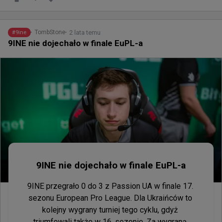
2 lata temu
TombStone
#
9ine
9INE nie dojechało w finale EuPL-a
9INE nie dojechało w finale EuPL-a
9INE przegrało 0 do 3 z Passion UA w finale 17. 
sezonu European Pro League. Dla Ukraińców to 
kolejny wygrany turniej tego cyklu, gdyż 
triumfowali także w 16. sezonie. Za wygraną 