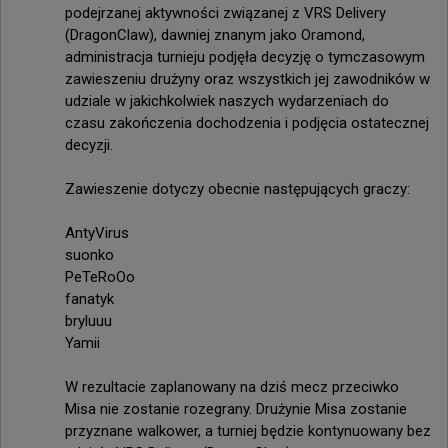
podejrzanej aktywności związanej z VRS Delivery 
(DragonClaw), dawniej znanym jako Oramond, 
administracja turnieju podjęła decyzję o tymczasowym 
zawieszeniu drużyny oraz wszystkich jej zawodników w 
udziale w jakichkolwiek naszych wydarzeniach do 
czasu zakończenia dochodzenia i podjęcia ostatecznej 
decyzji.

Zawieszenie dotyczy obecnie następujących graczy:

AntyVirus

suonko

PeTeRoOo

fanatyk

bryluuu

Yamii

W rezultacie zaplanowany na dziś mecz przeciwko 
Misa nie zostanie rozegrany. Drużynie Misa zostanie 
przyznane walkower, a turniej będzie kontynuowany bez 