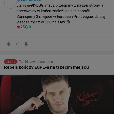
0:2 vs @9INEGG, mecz przespany z naszej strony, a 
przeciwnicy w końcu znaleźli na nas sposób! 

Zajmujemy 3 miejsce w European Pro League, dzisiaj 
jeszcze mecz w ECL na sAw 🫡
25
0
+
3
2 lata temu
TombStone
#
EUPL
Rebels kończy EuPL-a na trzecim miejscu