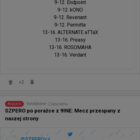
9-12. Endpoint

9-12. kONO

9-12. Revenant

9-12. Permitta

13-16. ALTERNATE aTTaX

13-16. Preasy

13-16. ROSOMAHA

13-16. Verdant
+
2
2 lata temu
TombStone
#
szpero
SZPERO po porażce z 9INE: Mecz przespany z
naszej strony
@
SZPEROcs