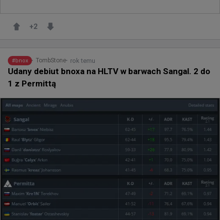
+
2
rok temu
TombStone
#
bnox
Udany debiut bnoxa na HLTV w barwach Sangal. 2 do
1 z Permittą