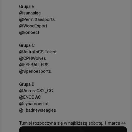
Grupa B

@sangalgg

@Permittaesports

@WopaEsport

@konoecf

Grupa C

@AstralisCS Talent

@CPHWolves

@EYEBALLERS

@viperioesports

Grupa D

@AuroraCS2_GG

@ENCE AC

@dynamoeclot

@_badnewseagles

Turniej rozpoczyna się w najbliższą sobotę, 1 marca 👀