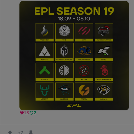
23
2
+
7