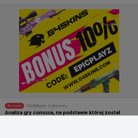
3 lata temu
TombStone
#
consss
Analiza gry consssa, na podstawie której został
zbanowany