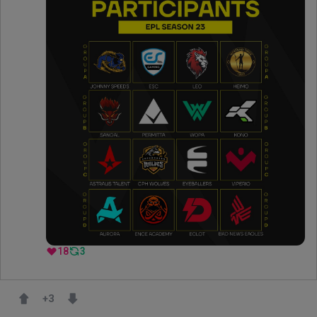
18
3
+
3