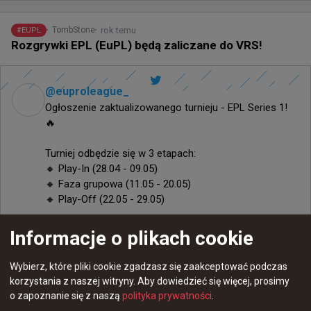
rok temu
TombStone
#
EUPL
Rozgrywki EPL (EuPL) będą zaliczane do VRS!
@
euproleague_
Ogłoszenie zaktualizowanego turnieju - EPL Series 1! 
🔥

Turniej odbędzie się w 3 etapach:

🔸 Play-In (28.04 - 09.05)

🔸 Faza grupowa (11.05 - 20.05)

🔸 Play-Off (22.05 - 29.05)

W turnieju weźmie udział łącznie 36 drużyn, które 
Informacje o plikach cookie
powalczą o pulę nagród w wysokości 20 000 dolarów i 
punkty rankingowe VALVE! ⚡️
Wybierz, które pliki cookie zgadzasz się zaakceptować podczas
korzystania z naszej witryny.
Aby dowiedzieć się więcej, prosimy
o zapoznanie się z naszą
polityka prywatności
.