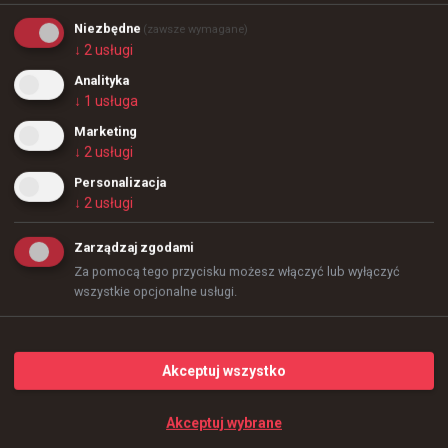
Niezbędne
(zawsze wymagane)
↓
2
usługi
Analityka
↓
1
usługa
Marketing
↓
2
usługi
18
1
Personalizacja
↓
2
usługi
+
4
Zarządzaj zgodami
Za pomocą tego przycisku możesz włączyć lub wyłączyć
wszystkie opcjonalne usługi.
Akceptuj wszystko
Akceptuj wybrane