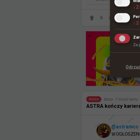
Mar
↓
2
Per
0
↓
2
Zar
Za 
Odrzu
7 minut temu
d3oo
#
astra
ASTRA kończy karierę
@
astramcs
🚨OGŁOSZENI