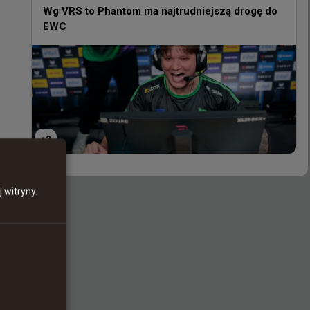
EWC
Wg VRS to Phantom ma najtrudniejszą drogę do
EWC
+
2
+
2
 witryny.