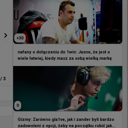
+
30
+
30
nafany o dołączeniu do 1win: Jasne, że jest o
wiele łatwiej, kiedy masz za sobą wielką markę
nafany o dołączeniu do 1win: Jasne, że jest o
wiele łatwiej, kiedy masz za sobą wielką markę
/
3
0
0
Gizmy: Zarówno gla1ve, jak i zander byli bardzo
zadowoleni z opcji, żeby na początku robić jak
Gizmy: Zarówno gla1ve, jak i zander byli bardzo
najwięcej rzeczy po mojemu
zadowoleni z opcji, żeby na początku robić jak