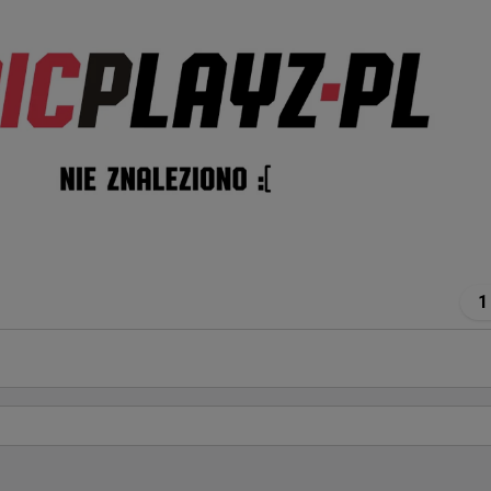
1
eniu do 1win: Jasne, że jest o wiele łatwiej, kiedy
masz za sobą wielką markę
, że jest o wiele łatwiej, kiedy masz za sobą wielką markę, i 