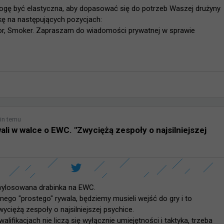
mogę być elastyczna, aby dopasować się do potrzeb Waszej drużyny 
kę na następujących pozycjach:

iator, Smoker. Zapraszam do wiadomości prywatnej w sprawie 
in temu
li w walce o EWC. "Zwyciężą zespoły o najsilniejszej
ylosowana drabinka na EWC.

nego "prostego" rywala, będziemy musieli wejść do gry i to 
ciężą zespoły o najsilniejszej psychice.

alifikacjach nie liczą się wyłącznie umiejętności i taktyka, trzeba 