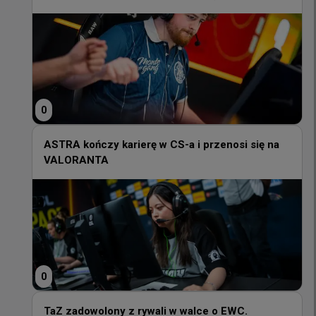
najwięcej rzeczy po mojemu
0
0
ASTRA kończy karierę w CS-a i przenosi się na
VALORANTA
ASTRA kończy karierę w CS-a i przenosi się na
VALORANTA
0
0
TaZ zadowolony z rywali w walce o EWC.
"Zwyciężą zespoły o najsilniejszej psychice"
TaZ zadowolony z rywali w walce o EWC.