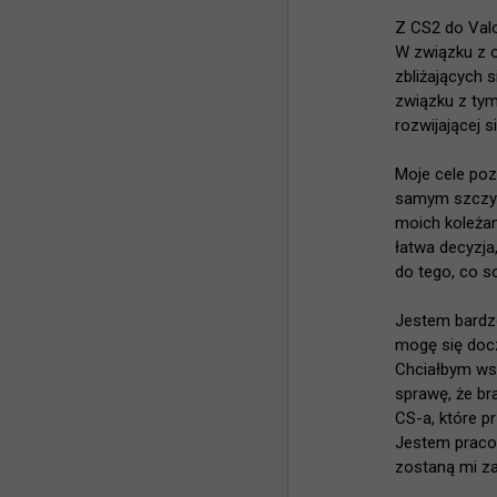
Z CS2 do Valo
W związku z o
zbliżających s
związku z tym
rozwijającej si
Moje cele poz
samym szczycie
moich koleżan
łatwa decyzja
do tego, co so
Jestem bardz
mogę się docz
Chciałbym wsp
sprawę, że br
CS-a, które pr
Jestem pracow
zostaną mi za