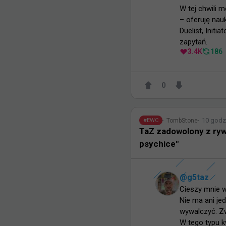
W tej chwili 
– oferuję nau
Duelist, Init
zapytań.
3.4K
186
0
10 godz
TombStone
#
EWC
TaZ zadowolony z rywa
psychice"
@
g5taz
Cieszy mnie w
Nie ma ani jed
wywalczyć. Zwy
W tego typu kw