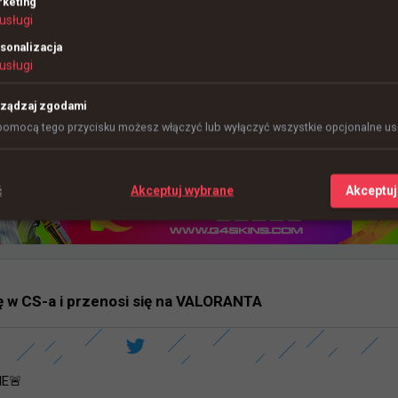
keting
usługi
sonalizacja
usługi
ządzaj zgodami
pomocą tego przycisku możesz włączyć lub wyłączyć wszystkie opcjonalne usł
ć
Akceptuj wybrane
Akceptuj
 w CS-a i przenosi się na VALORANTA
E🚨
