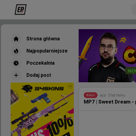
Strona główna
Strona główna
Najpopularniejsze
Najpopularniejsze
Poczekalnia
Poczekalnia
Dodaj post
Dodaj post
Nowe
Najpopul
5 lat temu
xyz
#
skin
MP7 | Sweet Dream - 
2 minuty te
d3oo
#
nafany
nafany o dołączeniu do
wielką markę