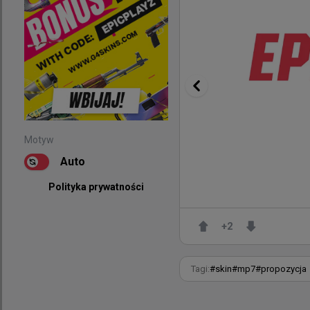
Motyw
Auto
Polityka prywatności
Motyw
Auto
Zdjęcie:
PGL
+
2
Polityka prywatności
nafany o dołącz
Tagi:
#
skin
#
mp7
#
propozycja
No jasne