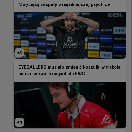
"Zwyciężą zespoły o najsilniejszej psychice"
+
3
+
3
EYEBALLERS musiało zmienić koszulki w trakcie
meczu w kwalifikacjach do EWC
EYEBALLERS musiało zmienić koszulki w trakcie
meczu w kwalifikacjach do EWC
+
4
+
4
Wg VRS to Phantom ma najtrudniejszą drogę do