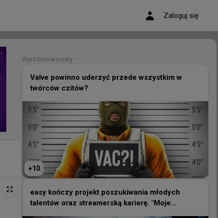
Zaloguj się
Wyróżnione posty
Wyróżnione posty
Valve powinno uderzyć przede wszystkim w
twórców czitów?
Valve powinno uderzyć przede wszystkim w
twórców czitów?
+
10
+
10
easy kończy projekt poszukiwania młodych
talentów oraz streamerską karierę. "Moje
easy kończy projekt poszukiwania młodych
priorytety są dziś w zupełnie innym miejscu"
talentów oraz streamerską karierę. "Moje
priorytety są dziś w zupełnie innym miejscu"