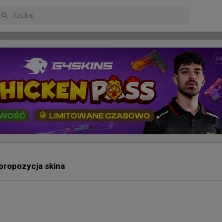
arniejsze
Poczekalnia
propozycja skina
mu
 1win: Jasne, że jest o wiele łatwiej, kiedy masz za sobą