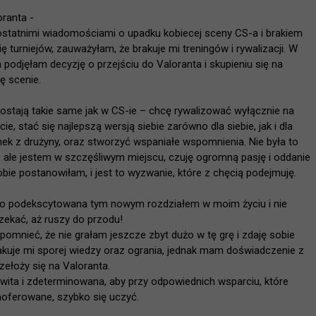
ranta -

statnimi wiadomościami o upadku kobiecej sceny CS-a i brakiem 
ię turniejów, zauważyłam, że brakuje mi treningów i rywalizacji. W 
 podjęłam decyzję o przejściu do Valoranta i skupieniu się na 
ę scenie.

ostają takie same jak w CS-ie – chcę rywalizować wyłącznie na 
, stać się najlepszą wersją siebie zarówno dla siebie, jak i dla 
ek z drużyny, oraz stworzyć wspaniałe wspomnienia. Nie była to 
, ale jestem w szczęśliwym miejscu, czuję ogromną pasję i oddanie 
bie postanowiłam, i jest to wyzwanie, które z chęcią podejmuję.

o podekscytowana tym nowym rozdziałem w moim życiu i nie 
ekać, aż ruszy do przodu!

omnieć, że nie grałam jeszcze zbyt dużo w tę grę i zdaję sobie 
akuje mi sporej wiedzy oraz ogrania, jednak mam doświadczenie z 
zełoży się na Valoranta.

ita i zdeterminowana, aby przy odpowiednich wsparciu, które 
oferowane, szybko się uczyć.
