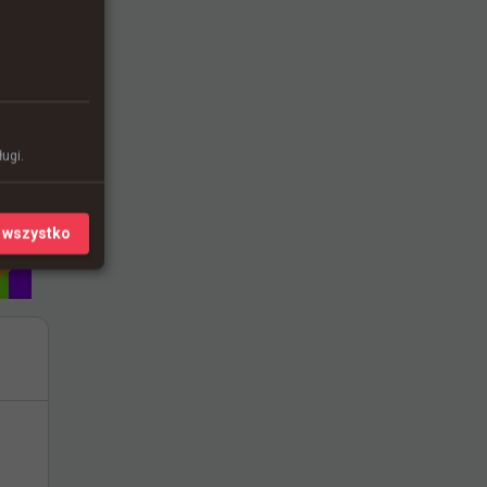
ugi.
 wszystko