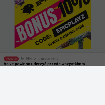
10 godzin temu
TombStone
#
cziterzy
Valve powinno uderzyć przede wszystkim w
twórców czitów?
@
gabefollower
Chciałbym, żeby dział prawny Valve był tak samo 
agresywny wobec dostawców cheatów, jak wobec 
społecznościowych modów i gier.