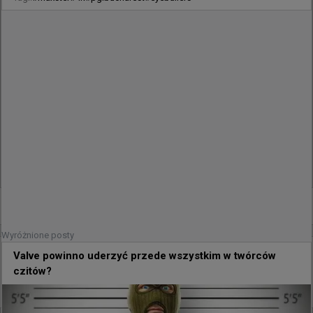
165
0
0
Wyróżnione posty
Valve powinno uderzyć przede wszystkim w twórców
29 minut temu
d3oo
#
degster
FaZe i degster prowadzili rozmowy! "Postanowili
czitów?
wybrać JBOENA"