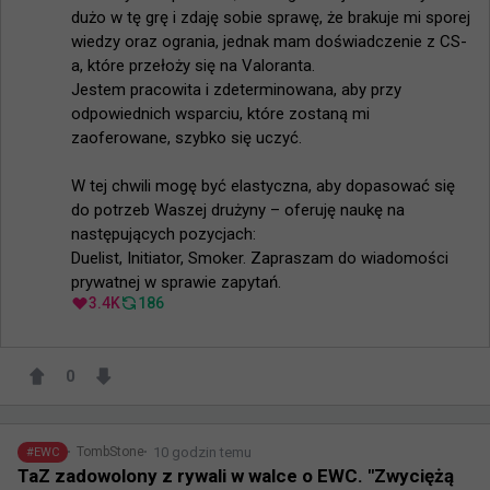
dużo w tę grę i zdaję sobie sprawę, że brakuje mi sporej 
wiedzy oraz ogrania, jednak mam doświadczenie z CS-
a, które przełoży się na Valoranta.

Jestem pracowita i zdeterminowana, aby przy 
odpowiednich wsparciu, które zostaną mi 
zaoferowane, szybko się uczyć.

W tej chwili mogę być elastyczna, aby dopasować się 
do potrzeb Waszej drużyny – oferuję naukę na 
następujących pozycjach:

Duelist, Initiator, Smoker. Zapraszam do wiadomości 
prywatnej w sprawie zapytań.
3.4K
186
0
10 godzin temu
TombStone
#
EWC
TaZ zadowolony z rywali w walce o EWC. "Zwyciężą