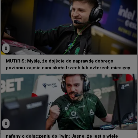
około trzech lub czterech miesięcy
Myślę, że dojście do naprawdę dobrego 
poziomu zajmie nam około trzech lub 
czterech miesięcy. Musieliśmy skupić się na 
sześciu mapach, a to naprawdę trudne. Wiem, że 
ja, story i jerkz graliśmy już ze sobą przez długi 
0
czas w przeszłości, ale doświadczenia, które 
zdobyliśmy, ukształtowały u nas inne sposoby 
MUTiRiS: Myślę, że dojście do naprawdę dobrego
myślenia i odmienne nawyki.

poziomu zajmie nam około trzech lub czterech miesięcy
Wydaje mi się, że czasami tak naprawdę dopiero 
się poznajemy. Tak czy inaczej, uważam, że za 
cztery do sześciu miesięcy osiągniemy poziom, 
na którym – jak sądzę – będziemy znacznie lepsi.
- 
Christopher "MUTiRiS" Fernandes
0
Źródło:
HLTV
nafany o dołączeniu do 1win: Jasne, że jest o wiele