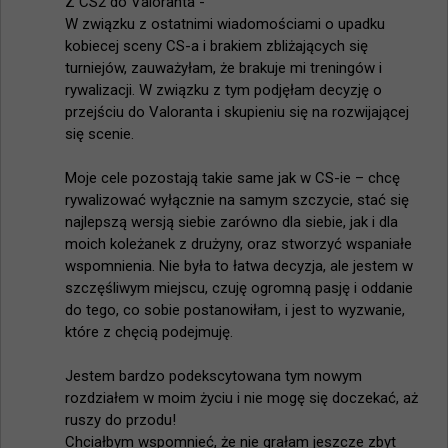
Z CS2 do Valoranta -

W związku z ostatnimi wiadomościami o upadku 
kobiecej sceny CS-a i brakiem zbliżających się 
turniejów, zauważyłam, że brakuje mi treningów i 
rywalizacji. W związku z tym podjęłam decyzję o 
przejściu do Valoranta i skupieniu się na rozwijającej 
się scenie.

Moje cele pozostają takie same jak w CS-ie – chcę 
rywalizować wyłącznie na samym szczycie, stać się 
najlepszą wersją siebie zarówno dla siebie, jak i dla 
moich koleżanek z drużyny, oraz stworzyć wspaniałe 
wspomnienia. Nie była to łatwa decyzja, ale jestem w 
szczęśliwym miejscu, czuję ogromną pasję i oddanie 
do tego, co sobie postanowiłam, i jest to wyzwanie, 
które z chęcią podejmuję.

Jestem bardzo podekscytowana tym nowym 
rozdziałem w moim życiu i nie mogę się doczekać, aż 
ruszy do przodu!

Chciałbym wspomnieć, że nie grałam jeszcze zbyt 