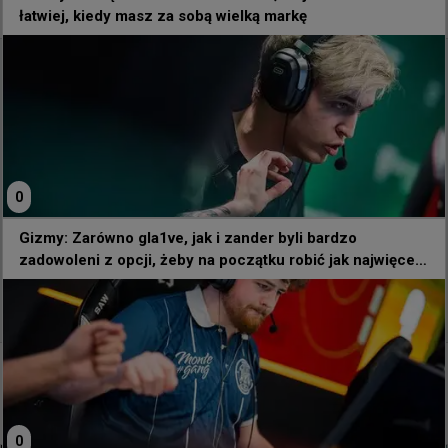
0
łatwiej, kiedy masz za sobą wielką markę
0
Gizmy: Zarówno gla1ve, jak i zander byli bardzo
zadowoleni z opcji, żeby na początku robić jak najwięcej
rzeczy po mojemu
34 minuty temu
d3oo
#
nafany
nafany o dołączeniu do 1win: Jasne, że jest o wiele
łatwiej, kiedy masz za sobą wielką markę
0