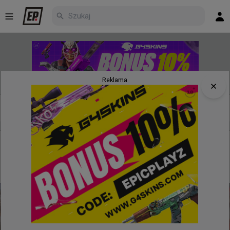
Reklama
Nowe
Najpopularniejsze
Poczekalnia
12 minut temu
d3oo
#
hyper
Hyper nie mógł wczoraj wytrzymać, widząc co robi
cej0t