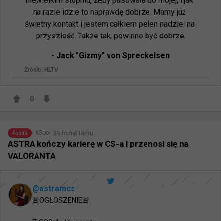
niewielkim stopniu, żeby pasowała do mojej, i jak 
na razie idzie to naprawdę dobrze. Mamy już 
świetny kontakt i jestem całkiem pełen nadziei na 
przyszłość. Także tak, powinno być dobrze.
- 
Jack "Gizmy" von Spreckelsen
Źródło:
HLTV
0
39 minut temu
d3oo
#
astra
ASTRA kończy karierę w CS-a i przenosi się na
VALORANTA
@
astramcs
🚨OGŁOSZENIE🚨
