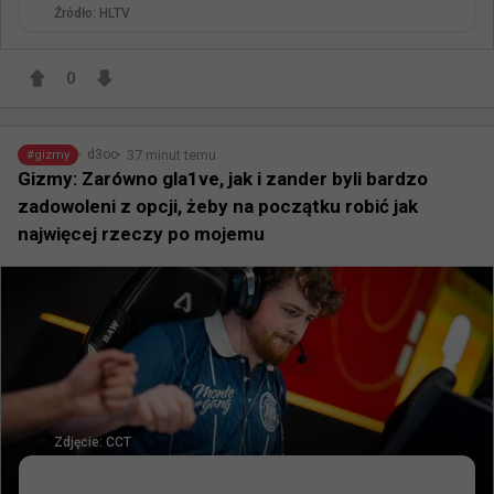
Źródło:
HLTV
0
37 minut temu
d3oo
#
gizmy
Gizmy: Zarówno gla1ve, jak i zander byli bardzo
zadowoleni z opcji, żeby na początku robić jak
najwięcej rzeczy po mojemu
Zdjęcie:
CCT