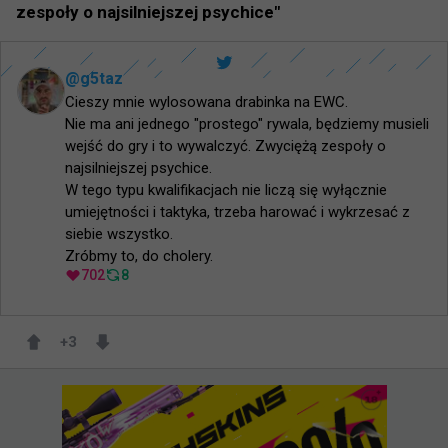
zespoły o najsilniejszej psychice"
@
g5taz
Cieszy mnie wylosowana drabinka na EWC.

Nie ma ani jednego "prostego" rywala, będziemy musieli 
wejść do gry i to wywalczyć. Zwyciężą zespoły o 
najsilniejszej psychice.

W tego typu kwalifikacjach nie liczą się wyłącznie 
umiejętności i taktyka, trzeba harować i wykrzesać z 
siebie wszystko.

Zróbmy to, do cholery.
702
8
+
3