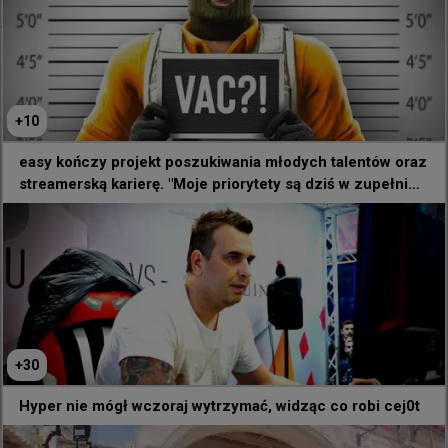
@
Ozzny_CS2
Degster ujawnił, że prowadził negocjacje w sprawie 
dołączenia do FaZe, ale ostatecznie zdecydowali się 
oni na JBOEN:

+
10
"Opowiem wam, jak było: były negocjacje z FaZe Clan, 
easy kończy projekt poszukiwania młodych talentów oraz
ale postanowili wybrać JBOENA"
streamerską karierę. "Moje priorytety są dziś w zupełnie
innym miejscu"
+
30
992
10
Hyper nie mógł wczoraj wytrzymać, widząc co robi cej0t