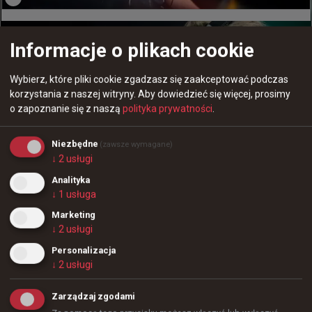
Informacje o plikach cookie
Wybierz, które pliki cookie zgadzasz się zaakceptować podczas
korzystania z naszej witryny.
Aby dowiedzieć się więcej, prosimy
o zapoznanie się z naszą
polityka prywatności
.
Zdjęcie:
PGL
Niezbędne
(zawsze wymagane)
nafany o dołączeniu do 1win: Jasne, że
↓
2
usługi
jest o wiele łatwiej, kiedy masz za sobą
Analityka
wielką markę
↓
1
usługa
Marketing
No jasne, że jest o wiele łatwiej, kiedy 
↓
2
usługi
masz za sobą wielką markę, i oczywiście 
o wiele łatwiej, gdy jesteś pewny ludzi, z którymi 
Personalizacja
↓
2
usługi
współpracujesz. Teraz w 1win pracują ze 
SweetyPotzem, moim poprzednim menedżerem 
Zarządzaj zgodami
z Cloud9 i Gambit. To świetny gość, jestem go w 