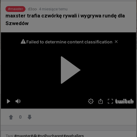
4 miesiące temu
d3oo
#
maxster
maxster trafia czwórkę rywali i wygrywa rundę dla
Szwedów
0
17 minut temu
d3oo
#
izak
Izako Boars awansowało na pierwszego lana
@
eskyycs
Wygrywamy 19;17 na 95Vikings i dostajemy się na lana 
0
w białej podlaskiej już 11 września! GG!
Tagi:
#
maxster
#
4k
#
pglbucharest
#
eyeballers