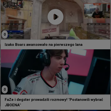
0
32 minuty temu
d3oo
#
mutiris
MUTiRiS: Myślę, że dojście do naprawdę dobrego
poziomu zajmie nam około trzech lub czterech
0
miesięcy
Izako Boars awansowało na pierwszego lana
Zdjęcie:
PGL
0
MUTiRiS: Myślę, że dojście do
FaZe i degster prowadzili rozmowy! "Postanowili wybrać
naprawdę dobrego poziomu zajmie nam
JBOENA"