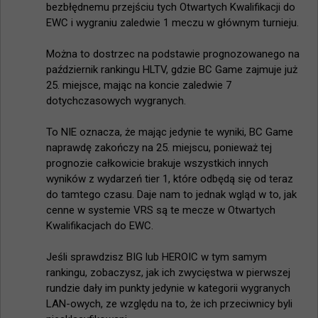
bezbłędnemu przejściu tych Otwartych Kwalifikacji do 
EWC i wygraniu zaledwie 1 meczu w głównym turnieju.

Można to dostrzec na podstawie prognozowanego na 
październik rankingu HLTV, gdzie BC Game zajmuje już 
25. miejsce, mając na koncie zaledwie 7 
dotychczasowych wygranych.

To NIE oznacza, że mając jedynie te wyniki, BC Game 
naprawdę zakończy na 25. miejscu, ponieważ tej 
prognozie całkowicie brakuje wszystkich innych 
wyników z wydarzeń tier 1, które odbędą się od teraz 
do tamtego czasu. Daje nam to jednak wgląd w to, jak 
cenne w systemie VRS są te mecze w Otwartych 
Kwalifikacjach do EWC.

Jeśli sprawdzisz BIG lub HEROIC w tym samym 
rankingu, zobaczysz, jak ich zwycięstwa w pierwszej 
rundzie dały im punkty jedynie w kategorii wygranych 
LAN-owych, ze względu na to, że ich przeciwnicy byli 