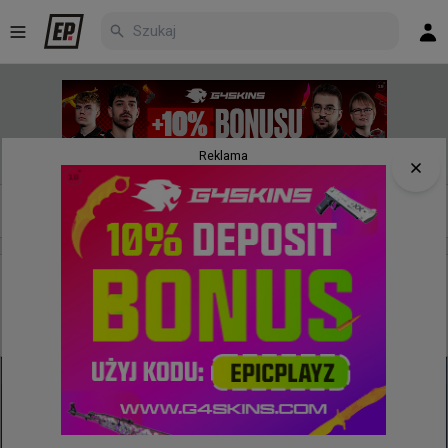
Reklama
Nowe
Najpopularniejsze
Poczekalnia
godzinę temu
wojteq
#
EWC
ZywOo vs donk? Nie, dziękuję... Dziś doświadczymy
spotkania wybitnych jednostek ;)