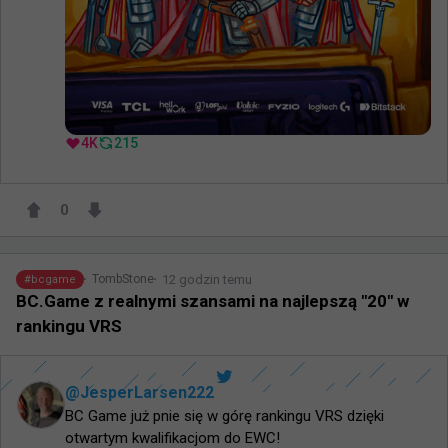
4K
215
0
12 godzin temu
TombStone
#
bcgame
BC.Game z realnymi szansami na najlepszą "20" w
rankingu VRS
@
JesperLarsen222
BC Game już pnie się w górę rankingu VRS dzięki 
otwartym kwalifikacjom do EWC!
