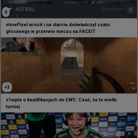
przygotowania. Mieliśmy przed sobą wydarzenie, 
turniej Stake, i musieliśmy z kimś zagrać, dlatego 
0
wybraliśmy Joeya. Oczywiście chcielibyśmy grać 
w pełni hiszpańskim składem, ale myślę, że 
ohnePixel wrócił i na starcie doświadczył czatu
będzie to naprawdę trudne.
głosowego w przerwie meczu na FACEIT
- 
Antonio "⁠MartinezSa⁠" Martinez
Źródło:
HLTV
0
+
3
s1mple o kwalifikacjach do EWC: Czuć, że to wielki
turniej