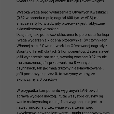
wydarzeniu o wysokiej wadze turnieju (event weight).

Wysoka waga tego wydarzenia z Otwartych Kwalifikacji 
(0,82 w oparciu o pulę nagród 600 tys. w VRS) ma 
znaczenie tylko wtedy, gdy przeciwnik jest faktycznie 
sklasyfikowany w rankingu.

Dzieje się tak, ponieważ obliczenia to po prostu funkcja 
"waga wydarzenia x ocena przeciwnika" (w czynnikach 
Własnej sieci / Own network lub Oferowanej nagrody / 
Bounty offered) dla tych 2 komponentów. Zatem nawet 
jeśli wydarzenie ma stałą, wysoką wartość 0,82, to nie 
ma znaczenia, jeśli przeciwnik ma 0 w innych 
czynnikach, tak jak mają drużyny niesklasyfikowane... 
jeśli pomnożysz przez 0, to wszyscy wiemy, że 
skończymy z 0 punktów.

W przypadku komponentu wygranych LAN-owych 
sprawa wygląda inaczej... tutaj wszystkie drużyny są 
warte maksymalną ocenę 1 za wygraną i nie jest to 
nawet mnożone przez wagę wydarzenia, więc 
zwycięstwo zawsze jest warte 1 punkt ratingowy w tym 