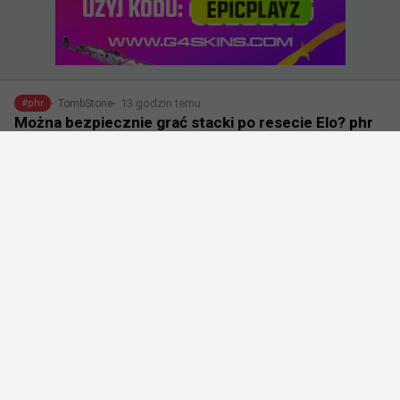
13 godzin temu
TombStone
#
phr
Można bezpiecznie grać stacki po resecie Elo? phr
potwierdza
@
phrcsgo
pewnie od wielu rzeczy to zalezy ale ludzie mowili ze 
na 5 stackach daje DUZO mniej elo po resecie: pewnie 
troche tak, ale po zagraniu wszystkich placementow na 
5 stacku zabralo mi tylko 100 elo, mysle ze mala 
roznica i nie ma sie co bac grac staczkow po resecie