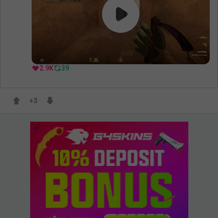
2.9K
39
+
3