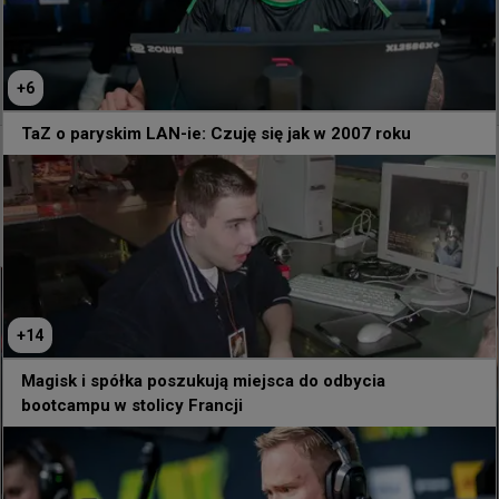
+
6
TaZ o paryskim LAN-ie: Czuję się jak w 2007 roku
11 godzin temu
TombStone
#
magisk
Magisk: Nie jest łatwo być jednym z GOAT-ów CS:GO,
a potem słyszeć od ludzi: „Musisz zmienić to, to i to
na niektórych mapach”
+
14
Magisk i spółka poszukują miejsca do odbycia
bootcampu w stolicy Francji