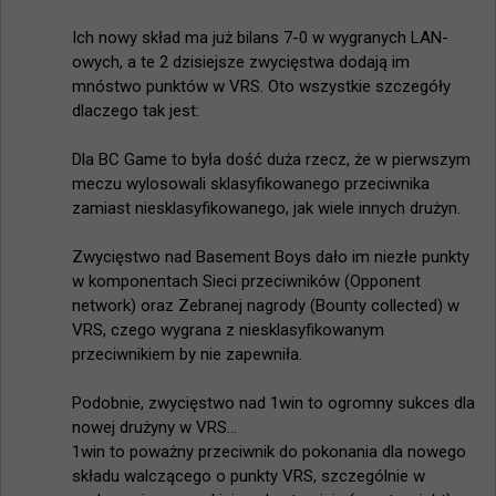
Ich nowy skład ma już bilans 7-0 w wygranych LAN-
owych, a te 2 dzisiejsze zwycięstwa dodają im 
mnóstwo punktów w VRS. Oto wszystkie szczegóły 
dlaczego tak jest:

Dla BC Game to była dość duża rzecz, że w pierwszym 
meczu wylosowali sklasyfikowanego przeciwnika 
zamiast niesklasyfikowanego, jak wiele innych drużyn.

Zwycięstwo nad Basement Boys dało im niezłe punkty 
w komponentach Sieci przeciwników (Opponent 
network) oraz Zebranej nagrody (Bounty collected) w 
VRS, czego wygrana z niesklasyfikowanym 
przeciwnikiem by nie zapewniła.

Podobnie, zwycięstwo nad 1win to ogromny sukces dla 
nowej drużyny w VRS...

1win to poważny przeciwnik do pokonania dla nowego 
składu walczącego o punkty VRS, szczególnie w 