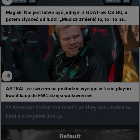
Magisk: Nie jest łatwo być jednym z GOAT-ów CS:GO, a
potem słyszeć od ludzi: „Musisz zmienić to, to i to na
niektórych mapach”
alex: W Hiszpanii nie ma snajperów, są
tylko SunPayus i Martinez, a obaj mają
już drużyny
Problem polega na tym, że w Hiszpanii 
nie ma snajperów, są tylko SunPayus i 
+
8
Martinez, a obaj mają już drużyny. Z tego powodu 
ASTRAL ze swizem na pokładzie wystąpi w fazie play-in
bardzo ciężko jest nam znaleźć AWPera, a 
kwalifikacji do EWC dzięki walkowerowi
uważam, że w tej grze dobry snajper robi różnicę. 
Więc tak, oczywiście jesteśmy zmuszeni do gry w 
składzie międzynarodowym.

Ale tak jak mówiłem, to stało się tak szybko: kiedy 
Martinez opuścił drużynę, nie mieliśmy czasu na 