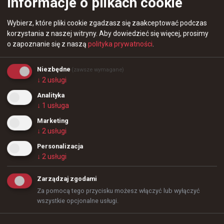
Informacje o plikach cookie
pewności siebie drużynie, ponieważ jest on 
wielkim idolem dla młodych chłopaków, a kiedy 
Wybierz, które pliki cookie zgadzasz się zaakceptować podczas
korzystania z naszej witryny.
Aby dowiedzieć się więcej, prosimy
masz taką osobowość jak Sasha, która angażuje 
o zapoznanie się z naszą
polityka prywatności
.
się w plan i w pełni go kupuje, uzyskasz również 
znacznie lepszy efekt u młodych, ponieważ 
Niezbędne
widzą, jak ich idol wchodzi w ten projekt na sto 
(zawsze wymagane)
↓
2
usługi
procent. To bardzo dobre uczucie.
Analityka
- 
Emil "⁠Magisk⁠" Reif
↓
1
usługa
Źródło:
HLTV
Marketing
↓
2
usługi
+
8
Personalizacja
↓
2
usługi
Zarządzaj zgodami
12 godzin temu
TombStone
#
gentlemates
Za pomocą tego przycisku możesz włączyć lub wyłączyć
GentleMates pożegnało swój hiszpański skład CS-a
wszystkie opcjonalne usługi.