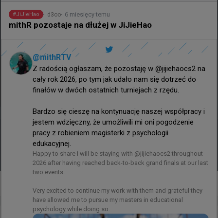
6 miesięcy temu
d3oo
#
JiJieHao
mithR pozostaje na dłużej w JiJieHao
@
mithRTV
Z radością ogłaszam, że pozostaję w @jijiehaocs2 na 
cały rok 2026, po tym jak udało nam się dotrzeć do 
finałów w dwóch ostatnich turniejach z rzędu.

Bardzo się cieszę na kontynuację naszej współpracy i 
jestem wdzięczny, że umożliwili mi oni pogodzenie 
pracy z robieniem magisterki z psychologii 
edukacyjnej.
Happy to share I will be staying with @jijiehaocs2 throughout 
2026 after having reached back-to-back grand finals at our last 
two events.

+
3
Very excited to continue my work with them and grateful they 
have allowed me to pursue my masters in educational 
psychology while doing so.
2 godziny temu
wojteq
#
EWC