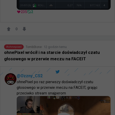
235
2
0
12 godzin temu
TombStone
#
ohnepixel
ohnePixel wrócił i na starcie doświadczył czatu
głosowego w przerwie meczu na FACEIT
@
Ozzny_CS2
ohnePixel po raz pierwszy doświadczył czatu 
głosowego w przerwie meczu na FACEIT, grając 
przeciwko stream snajperom