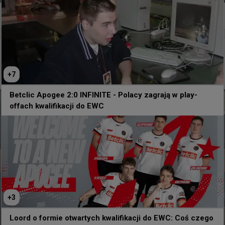
0
godzinę temu
wojteq
#
EWC
Iberian Soul (ex-Gentle Mates) wygrało dwie mapy
do zera przeciwko ukraińskiemu mixowi
+
7
Betclic Apogee 2:0 INFINITE - Polacy zagrają w play-
offach kwalifikacji do EWC
+
3
Loord o formie otwartych kwalifikacji do EWC: Coś czego