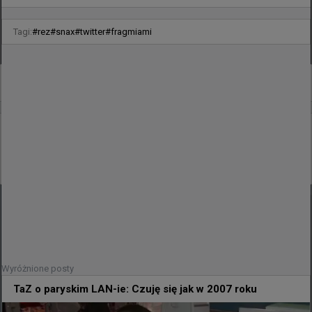
Tagi:
#
rez
#
snax
#
twitter
#
fragmiami
0
godzinę temu
wojteq
#
EWC
36-letni zawodnik z Francji nie do końca poradził
sobie w Paryżu
Wyróżnione posty
TaZ o paryskim LAN-ie: Czuję się jak w 2007 roku