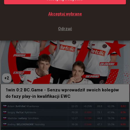
+
5
Akceptuj wybrane
128
1
Giant Pandas 0:2 Betclic Apogee - błyskawiczne
zwycięstwo Polaków na początku kwalifikacji do EWC
Odrzuć
0
godzinę temu
wojteq
#
tabsen
tabseN o wyjątkowych kwalifikacjach do Esports
World Cup: To nostalgiczne uczucie i oldschoolowy
klimat
+
2
1win 0:2 BC.Game - Senzu wprowadził swoich kolegów
do fazy play-in kwalifikacji EWC