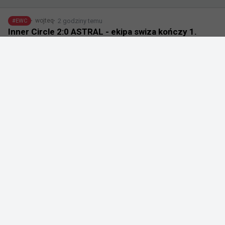
2 godziny temu
wojteq
#
EWC
Inner Circle 2:0 ASTRAL - ekipa swiza kończy 1.
dzień z bilansem 1-1
+
1