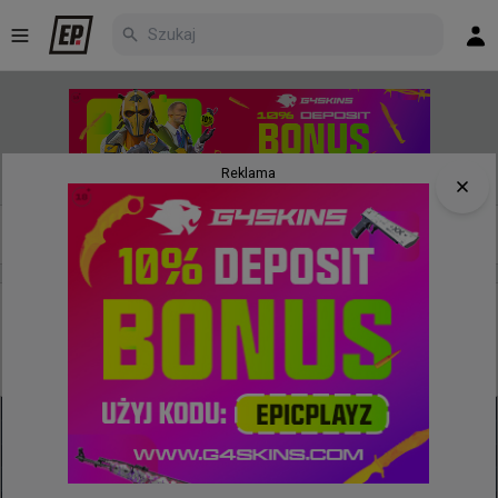
Reklama
Nowe
Najpopularniejsze
Poczekalnia
43 minuty temu
wojteq
#
EWC
1win 0:2 BC.Game - Senzu wprowadził swoich
kolegów do fazy play-in kwalifikacji EWC