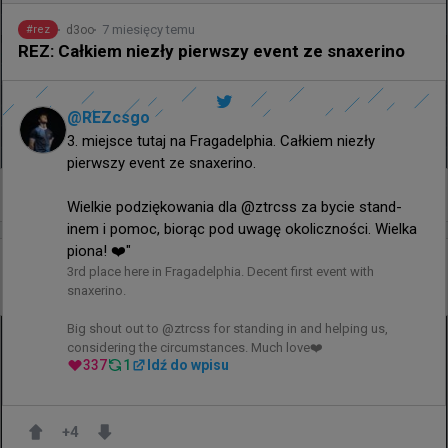
7 miesięcy temu
d3oo
#
rez
REZ: Całkiem niezły pierwszy event ze snaxerino
@
REZcsgo
3. miejsce tutaj na Fragadelphia. Całkiem niezły 
pierwszy event ze snaxerino.

0
Wielkie podziękowania dla @ztrcss za bycie stand-
inem i pomoc, biorąc pod uwagę okoliczności. Wielka 
piona! ❤️"
godzinę temu
wojteq
#
EWC
3rd place here in Fragadelphia. Decent first event with 
W Paryżu zdarzają się jednostronne spotkania...
snaxerino.

Big shout out to @ztrcss for standing in and helping us, 
considering the circumstances. Much love❤️
337
1
Idź do wpisu
+
4