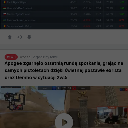
+
3
2 godziny temu
wojteq
#
EWC
Apogee zgarnęło ostatnią rundę spotkania, grając na
samych pistoletach dzięki świetnej postawie ex1sta
oraz Demho w sytuacji 2vs5