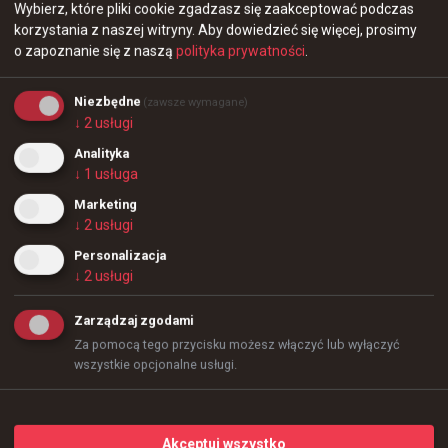
godzinę temu
wojteq
#
launx
Wybierz, które pliki cookie zgadzasz się zaakceptować podczas
lauNX nabawił się poważnej kontuzji nadgarstka
Apogee zgarnęło ostatnią rundę spotkania, grając na
korzystania z naszej witryny.
Aby dowiedzieć się więcej, prosimy
samych pistoletach dzięki świetnej postawie ex1sta oraz
o zapoznanie się z naszą
polityka prywatności
.
Demho w sytuacji 2vs5
@
lauNXcs_
Niezbędne
(zawsze wymagane)
Dla wszystkich, którzy zastanawiają się, dlaczego 
↓
2
usługi
ostatnio przestałem streamować #recovery. Mam 
Analityka
nadzieję, że najpóźniej za tydzień wrócę do akcji
↓
1
usługa
Marketing
↓
2
usługi
+
2
Personalizacja
Ogromna przestrzeń i masa sprzętu - tak prezentuję się
↓
2
usługi
miejsce kwalifikacji do Esports World Cup
Zarządzaj zgodami
Za pomocą tego przycisku możesz włączyć lub wyłączyć
wszystkie opcjonalne usługi.
Akceptuj wszystko