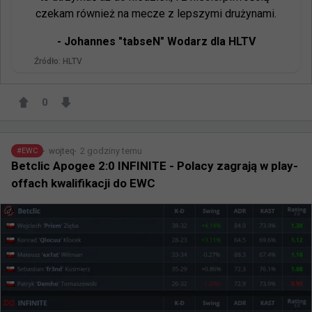
czekam również na mecze z lepszymi drużynami.
- 
Johannes "tabseN" Wodarz dla HLTV
Źródło:
HLTV
0
2 godziny temu
wojteq
#
EWC
Betclic Apogee 2:0 INFINITE - Polacy zagrają w play-
offach kwalifikacji do EWC