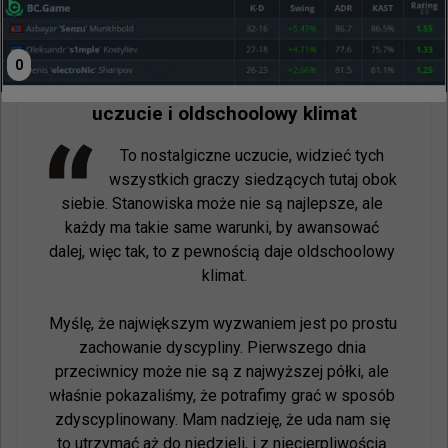
Zdjęcie:
PGL/Sebastian Pandelache
tabseN o wyjątkowych kwalifikacjach do
0
Esports World Cup: To nostalgiczne
uczucie i oldschoolowy klimat
To nostalgiczne uczucie, widzieć tych 
wszystkich graczy siedzących tutaj obok 
siebie. Stanowiska może nie są najlepsze, ale 
każdy ma takie same warunki, by awansować 
dalej, więc tak, to z pewnością daje oldschoolowy 
klimat.

Myślę, że największym wyzwaniem jest po prostu 
zachowanie dyscypliny. Pierwszego dnia 
przeciwnicy może nie są z najwyższej półki, ale 
właśnie pokazaliśmy, że potrafimy grać w sposób 
zdyscyplinowany. Mam nadzieję, że uda nam się 
to utrzymać aż do niedzieli, i z niecierpliwością 