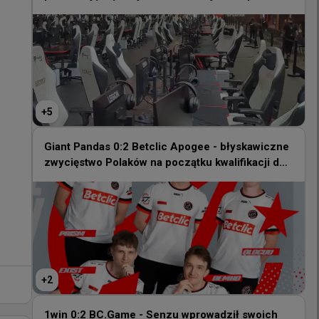
World Cup
+
5
+
5
Giant Pandas 0:2 Betclic Apogee - błyskawiczne
zwycięstwo Polaków na początku kwalifikacji do
Giant Pandas 0:2 Betclic Apogee - błyskawiczne
EWC
zwycięstwo Polaków na początku kwalifikacji do
EWC
+
2
+
2
1win 0:2 BC.Game - Senzu wprowadził swoich
kolegów do fazy play-in kwalifikacji EWC
1win 0:2 BC.Game - Senzu wprowadził swoich