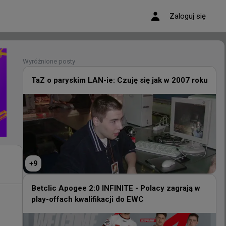
Zaloguj się
Wyróżnione posty
Wyróżnione posty
TaZ o paryskim LAN-ie: Czuję się jak w 2007 roku
TaZ o paryskim LAN-ie: Czuję się jak w 2007 roku
+
9
+
9
Betclic Apogee 2:0 INFINITE - Polacy zagrają w
play-offach kwalifikacji do EWC
Betclic Apogee 2:0 INFINITE - Polacy zagrają w
play-offach kwalifikacji do EWC
cji