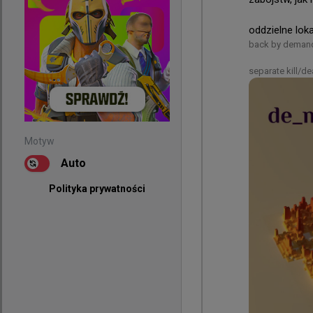
oddzielne lok
back by demand,
separate kill/de
Motyw
Auto
Polityka prywatności
Motyw
Auto
Polityka prywatności
0