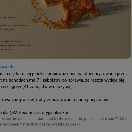
emu
 jednostronne spotkania...
kwards
ają się bardziej płaskie, ponieważ dane są standaryzowane przez 
yt na schodach ma 71 zabójstw, co sprawia, że reszta wydaje się 
a niż zgony (41 zabójstw w szczycie).

rowadzimy ankietę, aby zdecydować o następnej mapie

 dla @MrPecners za oryginalny kod.
r since the data is standardized by the script - the peak at stairs has 71 kills 
rest seem flatter than deaths (41 kills at peak)
