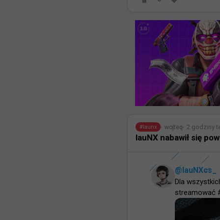
2 godziny 
wojteq
#
launx
lauNX nabawił się pow
@
lauNXcs_
Dla wszystkic
streamować #r