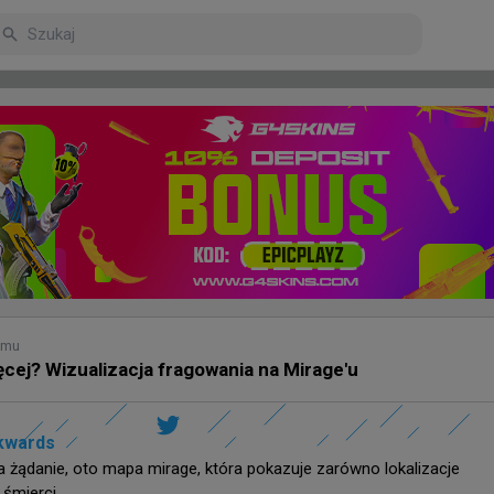
arniejsze
Poczekalnia
emu
ięcej? Wizualizacja fragowania na Mirage'u
mu
kwards
nzu wprowadził swoich kolegów do fazy play-in kwalifika
 żądanie, oto mapa mirage, która pokazuje zarówno lokalizacje 
 śmierci
