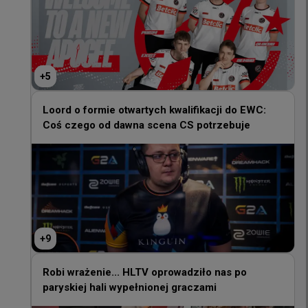
+
5
+
5
Loord o formie otwartych kwalifikacji do EWC:
Coś czego od dawna scena CS potrzebuje
Loord o formie otwartych kwalifikacji do EWC:
Coś czego od dawna scena CS potrzebuje
+
9
+
9
Robi wrażenie... HLTV oprowadziło nas po
paryskiej hali wypełnionej graczami
Robi wrażenie... HLTV oprowadziło nas po
paryskiej hali wypełnionej graczami