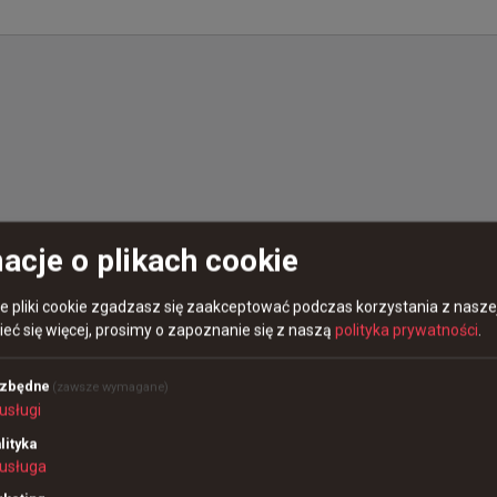
acje o plikach cookie
emu
re pliki cookie zgadzasz się zaakceptować podczas korzystania z naszej
tle Mates) wygrało dwie mapy do zera przeciwko
eć się więcej, prosimy o zapoznanie się z naszą
polityka prywatności
.
ezbędne
(zawsze wymagane)
usługi
lityka
usługa