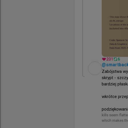
2 godziny t
wojteq
#
EWC
W Paryżu zdarzają się
201
6
@
smartbac
Zabójstwa wyd
skrypt - szcz
bardziej płask
wkrótce przep
podziękowania
kills seem flatte
which makes the 