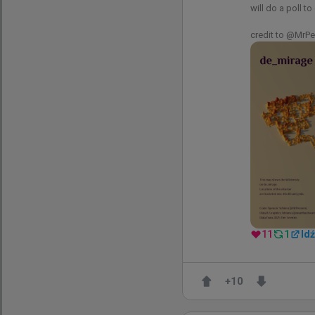
will do a poll t
+
1
credit to @MrPe
2 godziny t
wojteq
#
EWC
36-letni zawodnik z F
11
1
Id
+
10