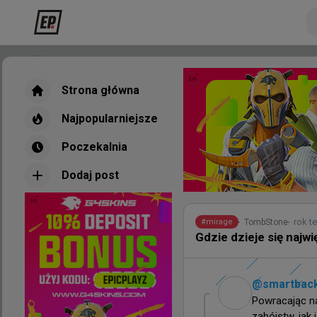
Strona główna
Strona główna
Najpopularniejsze
Najpopularniejsze
Poczekalnia
Poczekalnia
Dodaj post
Dodaj post
Nowe
Najpopul
rok t
TombStone
#
mirage
Gdzie dzieje się najw
godzinę te
wojteq
#
EWC
@
smartbac
1win 0:2 BC.Game - Se
Powracając na
EWC
zabójstw, jak i