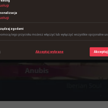
keting
usługi
sonalizacja
usługi
ządzaj zgodami
pomocą tego przycisku możesz włączyć lub wyłączyć wszystkie opcjonalne usł
ć
Akceptuj wybrane
Akceptuj