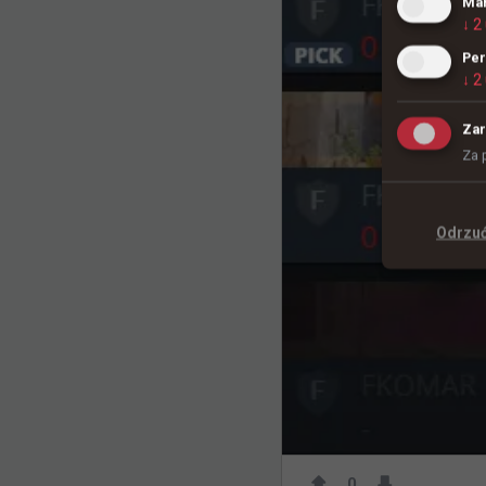
Mar
↓
2
Per
↓
2
Zar
Za 
Odrzu
0