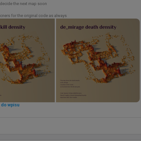
o decide the next map soon

cners for the original code as always
emu
rancji nie do końca poradził sobie w Paryżu
ź do wpisu