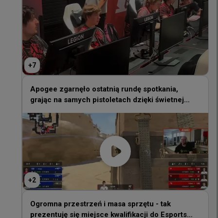
+
7
+
7
Apogee zgarnęło ostatnią rundę spotkania,
grając na samych pistoletach dzięki świetnej
Apogee zgarnęło ostatnią rundę spotkania,
postawie ex1sta oraz Demho w sytuacji 2vs5
grając na samych pistoletach dzięki świetnej
postawie ex1sta oraz Demho w sytuacji 2vs5
+
2
+
2
Ogromna przestrzeń i masa sprzętu - tak
prezentuję się miejsce kwalifikacji do Esports
Ogromna przestrzeń i masa sprzętu - tak
World Cup
prezentuję się miejsce kwalifikacji do Esports