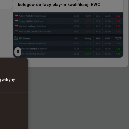
kolegów do fazy play-in kwalifikacji EWC
0
0
 witryny.