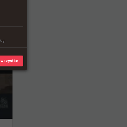
ugi.
 wszystko