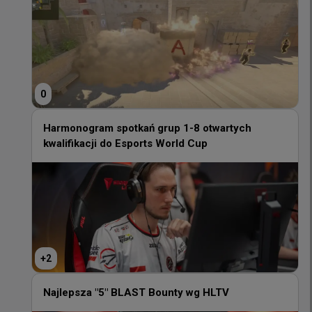
0
0
Harmonogram spotkań grup 1-8 otwartych
kwalifikacji do Esports World Cup
Harmonogram spotkań grup 1-8 otwartych
kwalifikacji do Esports World Cup
+
2
+
2
Najlepsza "5" BLAST Bounty wg HLTV
Najlepsza "5" BLAST Bounty wg HLTV