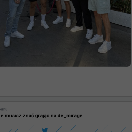
temu
re musisz znać grając na de_mirage