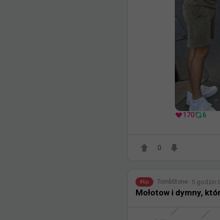
170
6
0
5 godzin 
TombStone
#
tip
Mołotow i dymny, któ