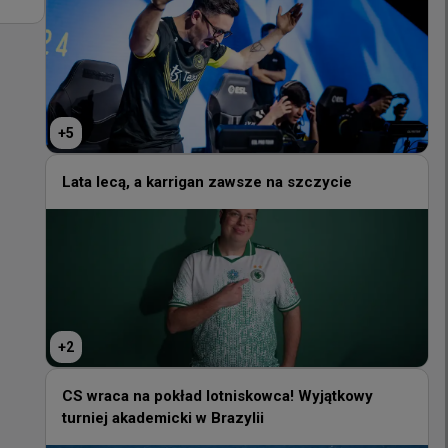
+
5
+
5
Lata lecą, a karrigan zawsze na szczycie
Lata lecą, a karrigan zawsze na szczycie
+
2
+
2
CS wraca na pokład lotniskowca! Wyjątkowy
turniej akademicki w Brazylii
CS wraca na pokład lotniskowca! Wyjątkowy
turniej akademicki w Brazylii