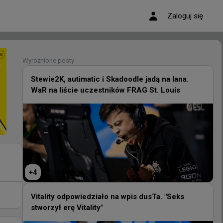
Zaloguj się
Wyróżnione posty
Wyróżnione posty
Stewie2K, autimatic i Skadoodle jadą na lana.
WaR na liście uczestników FRAG St. Louis
Stewie2K, autimatic i Skadoodle jadą na lana.
WaR na liście uczestników FRAG St. Louis
+
4
+
4
Vitality odpowiedziało na wpis dusTa. "Seks
stworzył erę Vitality"
Vitality odpowiedziało na wpis dusTa. "Seks
St.
stworzył erę Vitality"