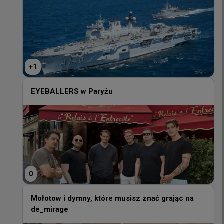
+
1
+
1
EYEBALLERS w Paryżu
EYEBALLERS w Paryżu
0
0
Mołotow i dymny, które musisz znać grając na
de_mirage
Mołotow i dymny, które musisz znać grając na
de_mirage