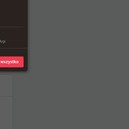
ugi.
 wszystko