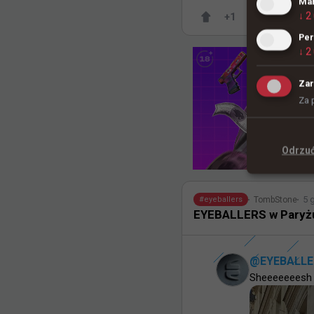
Mar
↓
2
+
1
Per
↓
2
Zar
Za 
Odrzu
5 
TombStone
#
eyeballers
EYEBALLERS w Paryż
@
EYEBALLE
Sheeeeeeesh