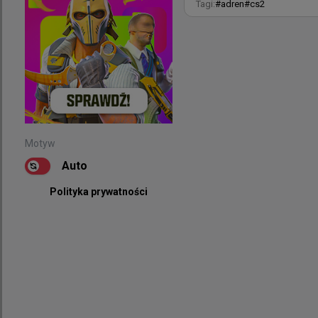
Tagi:
#
adren
#
cs2
Motyw
Auto
Polityka prywatności
Motyw
Auto
Polityka prywatności
Stewie2K, au
Ekipa Without a R