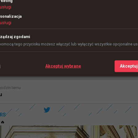
keting
usługi
sonalizacja
usługi
ządzaj zgodami
pomocą tego przycisku możesz włączyć lub wyłączyć wszystkie opcjonalne usł
ć
Akceptuj wybrane
Akceptuj
godzin temu
u
RS
 🔥