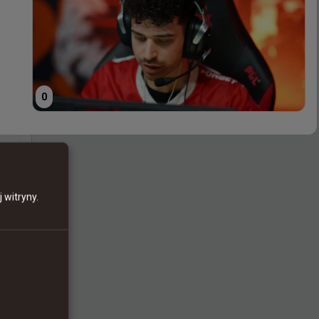
0
0
 witryny.