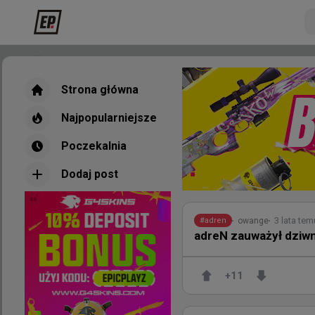
Strona główna
Strona główna
Najpopularniejsze
Najpopularniejsze
Poczekalnia
Poczekalnia
Dodaj post
Dodaj post
Nowe
Najpopul
3 lata tem
owange
#
adren
adreN zauważył dziwn
5 g
TombStone
#
autimatic
+
11
Stewie2K, autimatic i
Louis