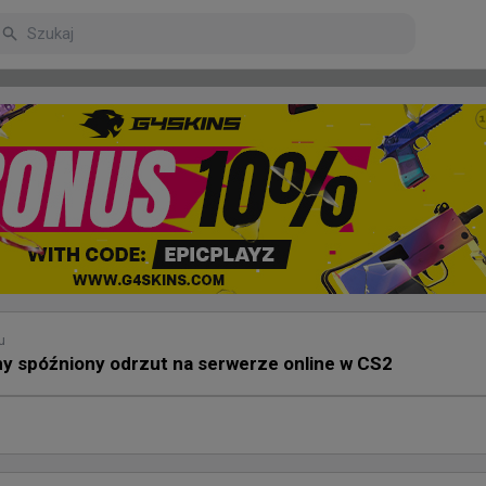
arniejsze
Poczekalnia
u
y spóźniony odrzut na serwerze online w CS2
odzin temu
 Skadoodle jadą na lana. WaR na liście uczestników FRAG 