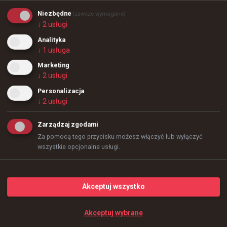
1.3K
6
Niezbędne
(zawsze wymagane)
↓
2
usługi
Analityka
+
4
↓
1
usługa
Marketing
↓
2
usługi
Personalizacja
↓
2
usługi
Zarządzaj zgodami
Za pomocą tego przycisku możesz włączyć lub wyłączyć
wszystkie opcjonalne usługi.
Akceptuj wszystko
Akceptuj wybrane