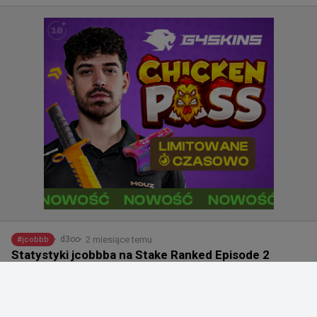
2 miesiące temu
d3oo
#
jcobbb
Statystyki jcobbba na Stake Ranked Episode 2