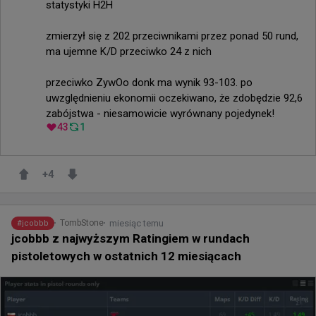
statystyki H2H

zmierzył się z 202 przeciwnikami przez ponad 50 rund, 
ma ujemne K/D przeciwko 24 z nich

przeciwko ZywOo donk ma wynik 93-103. po 
uwzględnieniu ekonomii oczekiwano, że zdobędzie 92,6 
zabójstwa - niesamowicie wyrównany pojedynek!
43
1
+
4
miesiąc temu
TombStone
#
jcobbb
jcobbb z najwyższym Ratingiem w rundach
pistoletowych w ostatnich 12 miesiącach