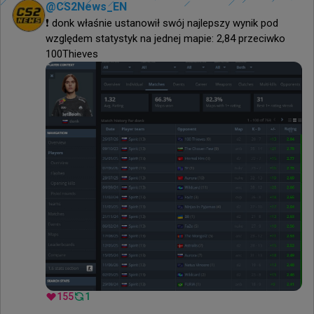
@
CS2News_EN
❗️ donk właśnie ustanowił swój najlepszy wynik pod 
względem statystyk na jednej mapie: 2,84 przeciwko 
100Thieves
155
1