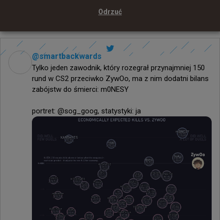
miesiąc temu
TombStone
#
m0nesy
Tylko m0NESY przeważa w bezpośrednich
Odrzuć
pojedynkach z ZywOo
@
smartbackwards
Tylko jeden zawodnik, który rozegrał przynajmniej 150 
rund w CS2 przeciwko ZywOo, ma z nim dodatni bilans 
zabójstw do śmierci: m0NESY

portret: @sog_goog, statystyki: ja