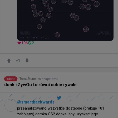
106
2
+
1
miesiąc temu
TombStone
#
donk
donk i ZywOo to równi sobie rywale
@
smartbackwards
przeanalizowano wszystkie dostępne (brakuje 101 
zabójstw) demka CS2 donka, aby uzyskać jego 