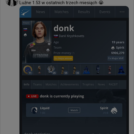
Luźne 1.53 w ostatnich trzech miesiąch 😭