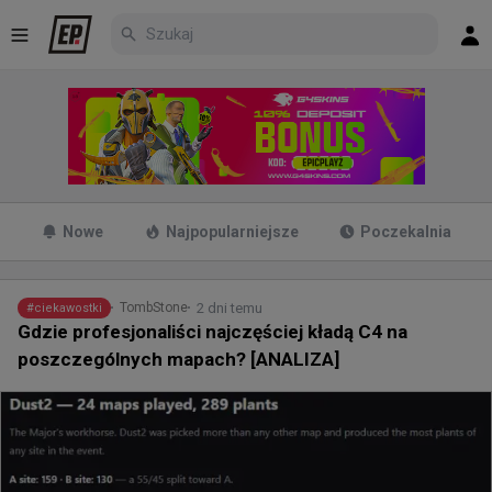
Nowe
Najpopularniejsze
Poczekalnia
2 dni temu
TombStone
#
ciekawostki
Gdzie profesjonaliści najczęściej kładą C4 na
poszczególnych mapach? [ANALIZA]