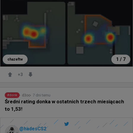
1
/
7
chazeftw
+
3
7 dni temu
d3oo
#
donk
Średni rating donka w ostatnich trzech miesiącach
to 1,53!
@
hadesCS2