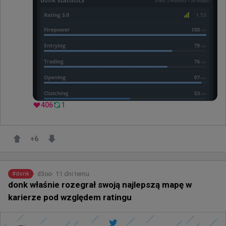
406
1
+
6
11 dni temu
d3oo
#
donk
donk właśnie rozegrał swoją najlepszą mapę w
karierze pod względem ratingu