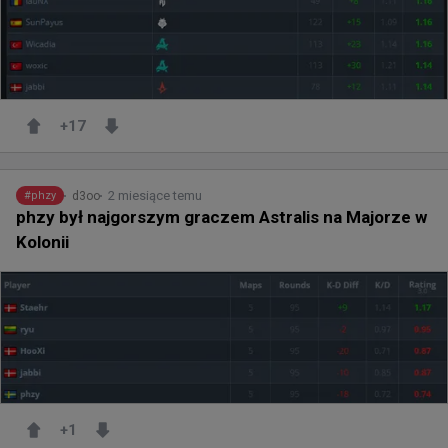
+
17
2 miesiące temu
d3oo
#
phzy
phzy był najgorszym graczem Astralis na Majorze w
Kolonii
+
1