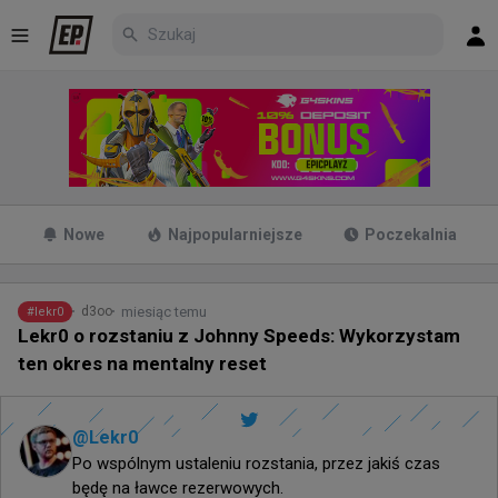
Nowe
Najpopularniejsze
Poczekalnia
miesiąc temu
d3oo
#
lekr0
Lekr0 o rozstaniu z Johnny Speeds: Wykorzystam
ten okres na mentalny reset
@
Lekr0
Po wspólnym ustaleniu rozstania, przez jakiś czas 
będę na ławce rezerwowych.
