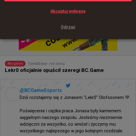
Akceptuj wybrane
Odrzuć
rok temu
TombStone
#
bcgame
Lekr0 oficjalnie opuścił szeregi BC.Game
@
BCGameEsports
Dziś rozstajemy się z Jonasem "Lekr0" Olofssonem 💚.

Poświęcenie i ciężka praca Jonasa były kamieniem 
węgielnym naszego zespołu. Jesteśmy niezmiernie 
wdzięczni za wszystko, co wniósł i życzymy mu 
wszystkiego najlepszego w jego kolejnym rozdziale.
