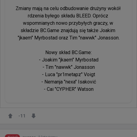
Zmiany mają na celu odbudowanie drużyny wokół 
rdzenia byłego składu BLEED. Oprócz 
wspomnianych nowo przybyłych graczy, w 
składzie BC.Game znajdują się także Joakim 
"jkaem" Myrbostad oraz Tim "nawwk" Jonasson.

Nowy skład BC.Game:

- Joakim "jkaem" Myrbostad

- Tim "nawwk" Jonasson

- Luca "pr1metapz" Voigt

- Nemanja "nexa" Isaković

- Cai "CYPHER" Watson
-11