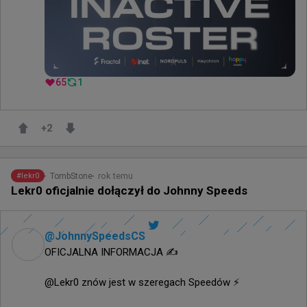
65
1
+
2
rok temu
TombStone
#
lekr0
Lekr0 oficjalnie dołączył do Johnny Speeds
@
JohnnySpeedsCS
OFICJALNA INFORMACJA ✍️

@Lekr0 znów jest w szeregach Speedów ⚡️
