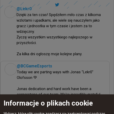
@
Lekr0
Dzięki za ten czas! Spędziłem miło czas z kilkoma 
wzlotami i upadkami, ale wiele się nauczyłem jako 
gracz i jednostka w tym czasie i jestem za to 
wdzięczny.

Życzę wszystkim wszystkiego najlepszego w 
przyszłości.

Za kilka dni ogłoszę moje kolejne plany.
@
BCGameEsports
Today we are parting ways with Jonas "Lekr0" 
Olofsson 💚

Jonas dedication and hard work have been a 
cornerstone of our team. We're incredibly grateful 
for everything he’s contributed and wish him all the 
Informacje o plikach cookie
best in his next chapter.

Wybierz, które pliki cookie zgadzasz się zaakceptować podczas