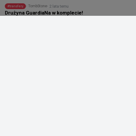
2 lata temu
TombStone
#
transfery
Drużyna GuardiaNa w komplecie!
Drużyna GuardiaNa w komplecie!
BC.Game ogłosiło zakontraktowanie Jonasa 
"⁠Lekr0⁠" Olofssona oraz Luci "⁠pr1metapz⁠a" Voigta. 
Szwed w drużynie będzie pełnił rolę 
prowadzącego.
