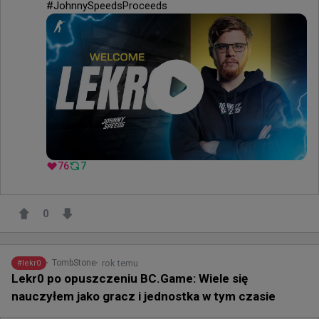
#JohnnySpeedsProceeds
76
7
0
rok temu
TombStone
#
lekr0
Lekr0 po opuszczeniu BC.Game: Wiele się
nauczyłem jako gracz i jednostka w tym czasie