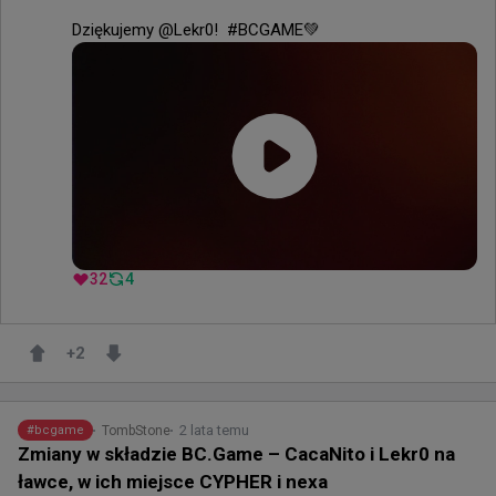
Dziękujemy @Lekr0!  #BCGAME💚
32
4
+
2
2 lata temu
TombStone
#
bcgame
Zmiany w składzie BC.Game – CacaNito i Lekr0 na
ławce, w ich miejsce CYPHER i nexa