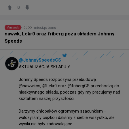
0
miesiąc temu
d3oo
#
nawwk
nawwk, Lekr0 oraz friberg poza składem Johnny
Speeds
@
JohnnySpeedsCS
AKTUALIZACJA SKŁADU ⚡️

Johnny Speeds rozpoczyna przebudowę.

@nawwkcs, @Lekr0 oraz @fribergCS przechodzą do 
nieaktywnego składu, podczas gdy my pracujemy nad 
kształtem naszej przyszłości.

Darzymy chłopaków ogromnym szacunkiem – 
walczyliśmy ciężko i daliśmy z siebie wszystko, ale 
wyniki nie były zadowalające.
