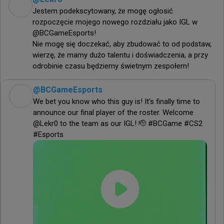
Jestem podekscytowany, że mogę ogłosić 
rozpoczęcie mojego nowego rozdziału jako IGL w 
@BCGameEsports!

Nie mogę się doczekać, aby zbudować to od podstaw, 
wierzę, że mamy dużo talentu i doświadczenia, a przy 
odrobinie czasu będziemy świetnym zespołem!
@
BCGameEsports
We bet you know who this guy is! It's finally time to 
announce our final player of the roster. Welcome 
@Lekr0 to the team as our IGL! 🫡 #BCGame #CS2 
#Esports