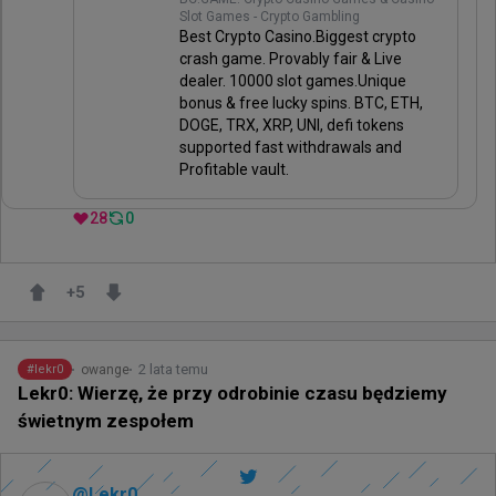
Slot Games - Crypto Gambling
Best Crypto Casino.Biggest crypto
crash game. Provably fair & Live
dealer. 10000 slot games.Unique
bonus & free lucky spins. BTC, ETH,
DOGE, TRX, XRP, UNI, defi tokens
supported fast withdrawals and
Profitable vault.
28
0
+
5
2 lata temu
owange
#
lekr0
Lekr0: Wierzę, że przy odrobinie czasu będziemy
świetnym zespołem
@
Lekr0