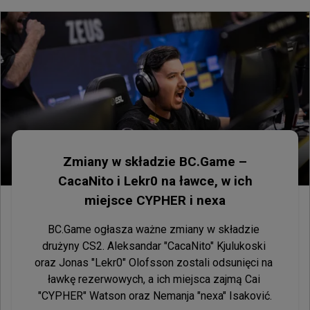
Zmiany w składzie BC.Game –
CacaNito i Lekr0 na ławce, w ich
miejsce CYPHER i nexa
BC.Game ogłasza ważne zmiany w składzie 
drużyny CS2. Aleksandar "CacaNito" Kjulukoski 
oraz Jonas "Lekr0" Olofsson zostali odsunięci na 
ławkę rezerwowych, a ich miejsca zajmą Cai 
"CYPHER" Watson oraz Nemanja "nexa" Isaković.
