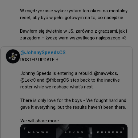
W międzyczasie wykorzystam ten okres na mentalny 
reset, aby być w pełni gotowym na to, co nadejdzie.

Bawiłem się świetnie w JS, zarówno z graczami, jak i 
zarządem – życzę wam wszystkiego najlepszego <3
@
JohnnySpeedsCS
ROSTER UPDATE ⚡️

Johnny Speeds is entering a rebuild. @nawwkcs, 
@Lekr0 and @fribergCS step back to the inactive 
roster while we reshape what's next.

There is only love for the boys - We fought hard and 
gave it everything, but the results haven't been there.

We will share more