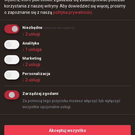
Thank you @Lekr0!  #BCGAME💚
korzystania z naszej witryny.
Aby dowiedzieć się więcej, prosimy
o zapoznanie się z naszą
polityka prywatności
.
Niezbędne
(zawsze wymagane)
↓
2
usługi
Analityka
↓
1
usługa
Marketing
↓
2
usługi
51
0
Personalizacja
↓
2
usługi
+
2
Zarządzaj zgodami
Za pomocą tego przycisku możesz włączyć lub wyłączyć
wszystkie opcjonalne usługi.
Akceptuj wszystko