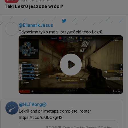
2 lata temu
owange
#
lekr0
Taki Lekr0 jeszcze wróci?
@
EllanarkJesus
Gdybyśmy tylko mogli przywrócić tego Lekr0
@
HLTVorg
Lekr0 and pr1metapz complete  roster 
https://t.co/ulGDCxgFl2
BC.GAME: Crypto Casino Games & Casino