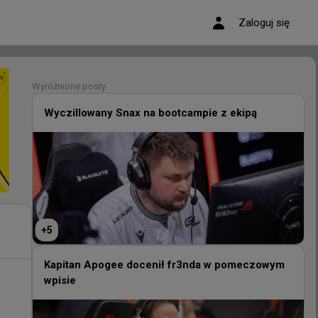
Zaloguj się
Wyróżnione posty
Wyróżnione posty
Wyczillowany Snax na bootcampie z ekipą
Wyczillowany Snax na bootcampie z ekipą
+
5
+
5
Kapitan Apogee docenił fr3nda w pomeczowym
wpisie
Kapitan Apogee docenił fr3nda w pomeczowym
wpisie
se