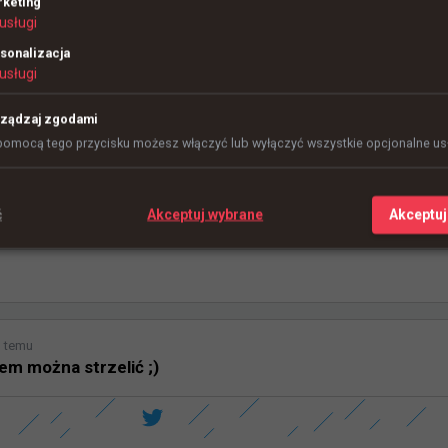
keting
usługi
sonalizacja
usługi
ządzaj zgodami
pomocą tego przycisku możesz włączyć lub wyłączyć wszystkie opcjonalne usł
ć
Akceptuj wybrane
Akceptuj
n temu
em można strzelić ;)