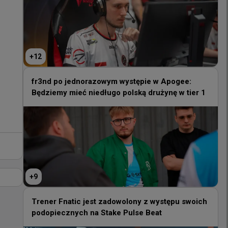
+
12
+
12
fr3nd po jednorazowym występie w Apogee:
Będziemy mieć niedługo polską drużynę w tier 1
fr3nd po jednorazowym występie w Apogee:
Będziemy mieć niedługo polską drużynę w tier 1
+
9
+
9
Trener Fnatic jest zadowolony z występu swoich
podopiecznych na Stake Pulse Beat
Trener Fnatic jest zadowolony z występu swoich
podopiecznych na Stake Pulse Beat