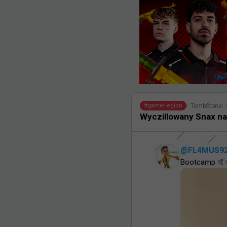
TombStone
#
gamerlegion
Wyczillowany Snax na
@
FL4MUS9
Bootcamp 🤙