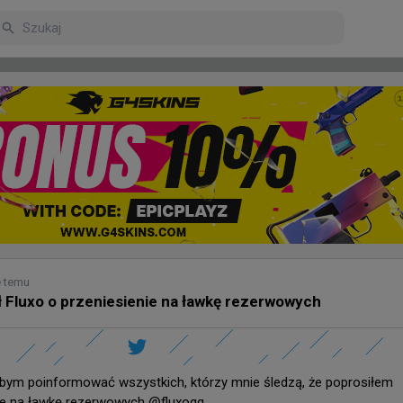
arniejsze
Poczekalnia
e temu
 Fluxo o przeniesienie na ławkę rezerwowych
dziny temu
adowolony z występu swoich podopiecznych na Stake Pul
bym poinformować wszystkich, którzy mnie śledzą, że poprosiłem 
ie na ławkę rezerwowych @fluxogg. 
