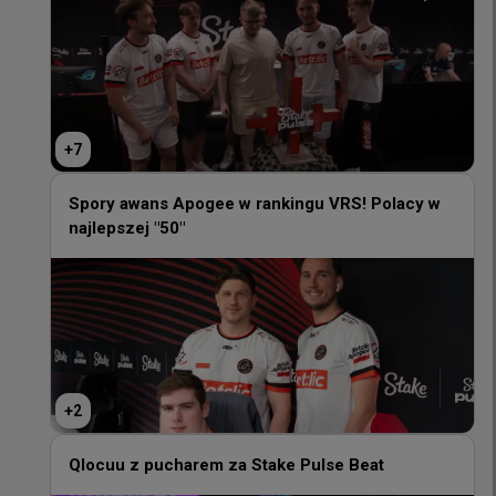
+
7
+
7
Spory awans Apogee w rankingu VRS! Polacy w
najlepszej "50"
Spory awans Apogee w rankingu VRS! Polacy w
najlepszej "50"
+
2
+
2
Qlocuu z pucharem za Stake Pulse Beat
Qlocuu z pucharem za Stake Pulse Beat