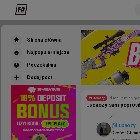
Strona główna
Strona główna
Najpopularniejsze
Najpopularniejsze
Poczekalnia
Poczekalnia
Dodaj post
Dodaj post
Nowe
Najpopul
2 miesiąc
d3oo
#
Lucaozy
Lucaozy sam poprosił
3 go
wojteq
#
independent
@
Lucaozy
Trener Fnatic jest z
Cześć! Chciał
Beat
o przeniesien