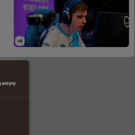
+
6
+
6
 witryny.