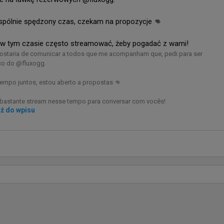
spólnie spędzony czas, czekam na propozycje 👊

entmcs
oświadczenie dla naszej ekipy w Sztokholmie. Był to debiutancki 
 w tym czasie często streamować, żeby pogadać z wami!
go nowego składu i pierwszy LAN mazaya, dlatego jestem 
 Gostaria de comunicar a todos que me acompanham que, pedi para ser 
 dumny z nastawienia zespołu podczas całych zawodów.

o do @fluxogg. 

 sięgają znacznie wyżej, a każdy mecz ma znaczenie. To nie takie 
empo juntos, estou aberto a propostas 👊

akiego chcieliśmy. Wiemy, że mieliśmy grę pod kontrolą, ale na tym 
ują detale, a Liquid potrafiło je lepiej wykorzystać.

r bastante stream nesse tempo para conversar com vocês!
dź do wpisu
zależy, aby dopracować każdy najmniejszy detal, poprawić 
hniczne i w pełni przygotować się na Paryż. Przed nami mnóstwo 
aczenia w kwalifikacjach do Esports World Cup.
dzin temu