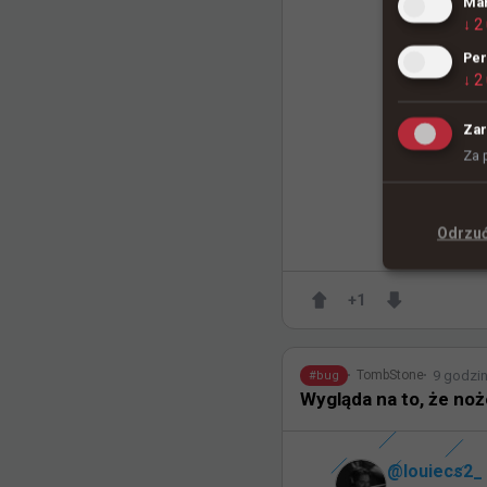
Mar
↓
2
Per
↓
2
Zar
Za 
266
2
Odrzu
+
1
9 godzi
TombStone
#
bug
Wygląda na to, że noż
@
louiecs2_