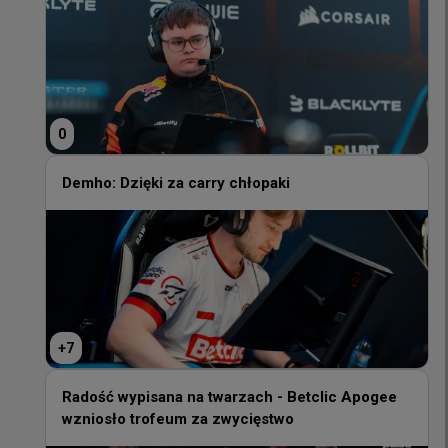
0
0
Demho: Dzięki za carry chłopaki
Demho: Dzięki za carry chłopaki
+
7
+
7
Radość wypisana na twarzach - Betclic Apogee
wzniosło trofeum za zwycięstwo
Radość wypisana na twarzach - Betclic Apogee
wzniosło trofeum za zwycięstwo