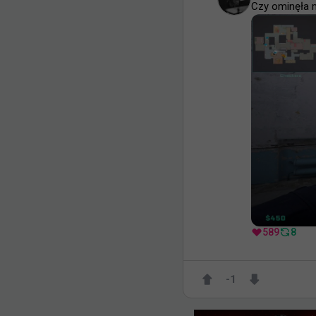
Czy ominęła mn
589
8
-1