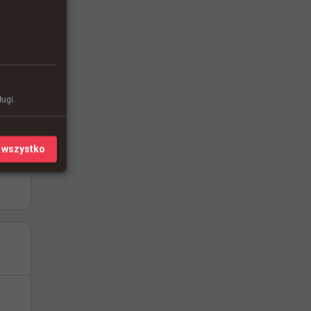
ugi.
 wszystko