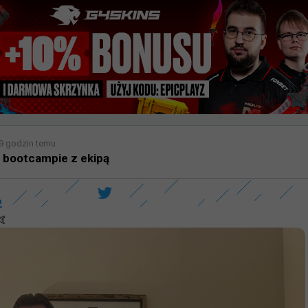
9 godzin temu
 bootcampie z ekipą
2
🤙