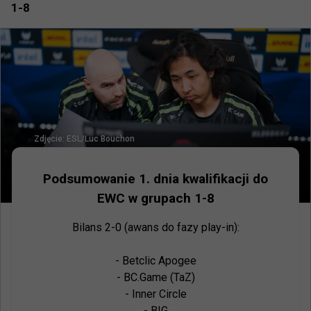
1-8
Zdjęcie:
ESL/Luc Bouchon
Podsumowanie 1. dnia kwalifikacji do
EWC w grupach 1-8
Bilans 2-0 (awans do fazy play-in):

- Betclic Apogee

- BC.Game (TaZ)

- Inner Circle

- BIG
