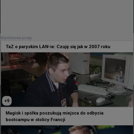
Wyróżnione posty
0
TaZ o paryskim LAN-ie: Czuję się jak w 2007 roku
36 minut temu
wojteq
#
EWC
MANGANESE 0:2 SINNERS - przejazd kisserka w
inauguracyjnym meczu eliminacji
+
9
Magisk i spółka poszukują miejsca do odbycia
bootcampu w stolicy Francji