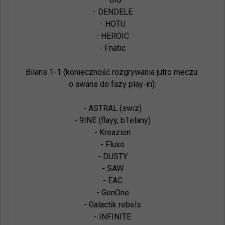
- DENDELE

- HOTU

- HEROIC

- Fnatic

Bilans 1-1 (konieczność rozgrywania jutro meczu 
o awans do fazy play-in):

- ASTRAL (swiz)

- 9INE (flayy, b1elany)

- Kreazion

- Fluxo

- DUSTY

- SAW

- EAC

- GenOne

- Galactik rebels

- INFINITE
