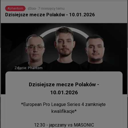
7 miesięcy temu
d3oo
#
phantom
Dzisiejsze mecze Polaków - 10.01.2026
0
Zdjęcie:
Phantom
25 minut temu
wojteq
#
gizmy
Gizmy na Nuke'u zanotował trzeci najwyższy rating
Dzisiejsze mecze Polaków -
w historii LAN-ów CS2 na pojedynczej mapie
10.01.2026
*European Pro League Series 4 zamknięte 
kwalifikacje*

12:30 - japczany vs MASONIC
