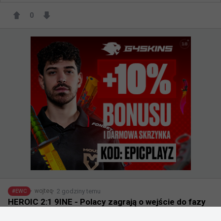
0
2 godziny temu
wojteq
#
EWC
HEROIC 2:1 9INE - Polacy zagrają o wejście do fazy
play-in