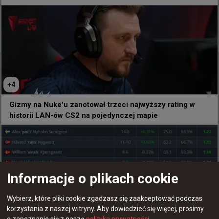
39 minut temu
wojteq
#
s1mple
s1mple o kwalifikacjach do EWC: Czuć, że to wielki
turniej
@
s1mpleO
Chciałem tylko podziękować EWC i wszystkim ludziom, 
+
4
którzy z nimi współpracują. Dzisiaj wszystko wyszło 
idealnie, naprawdę czuć, że to wielki turniej. Tak 
Gizmy na Nuke'u zanotował trzeci najwyższy rating w
trzymać! 👍

historii LAN-ów CS2 na pojedynczej mapie
Do zobaczenia wszystkim w niedzielę!
2.9K
32
Informacje o plikach cookie
+
2
Wybierz, które pliki cookie zgadzasz się zaakceptować podczas
+
2
korzystania z naszej witryny.
Aby dowiedzieć się więcej, prosimy
godzinę temu
wojteq
#
f1ku