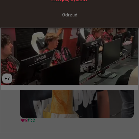
+
9
Odrzuć
Robi wrażenie... HLTV oprowadziło nas po paryskiej hali
wypełnionej graczami
+
7
8
2