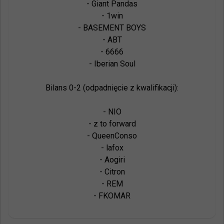
- Giant Pandas

- 1win

- BASEMENT BOYS

- ABT

- 6666

- Iberian Soul

Bilans 0-2 (odpadnięcie z kwalifikacji):

- NIO

- z to forward

- QueenConso

- lafox

- Aogiri

- Citron

- REM

- FKOMAR