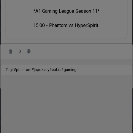
*A1 Gaming League Season 11*

15:00 - Phantom vs HyperSpirit 
0
+
2
Tagi:
#
phantom
#
japczany
#
epl
#
a1gaming
28 minut temu
wojteq
#
EWC
levelONE 0:2 Phantom - gładka przeprawa Polaków