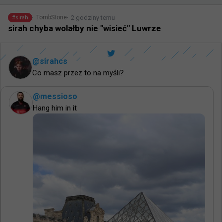
2 godziny temu
TombStone
#
sirah
sirah chyba wolałby nie "wisieć" Luwrze
@
sirahcs
Co masz przez to na myśli?
@
messioso
Hang him in it