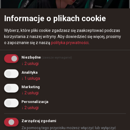
Informacje o plikach cookie
0
Wybierz, które pliki cookie zgadzasz się zaakceptować podczas
korzystania z naszej witryny.
Aby dowiedzieć się więcej, prosimy
o zapoznanie się z naszą
polityka prywatności
.
Niezbędne
(zawsze wymagane)
↓
2
usługi
Analityka
godzinę temu
TombStone
#
blastbounty
↓
1
usługa
Najlepsza "5" BLAST Bounty wg HLTV
Marketing
↓
2
usługi
Personalizacja
↓
2
usługi
Zarządzaj zgodami
Za pomocą tego przycisku możesz włączyć lub wyłączyć