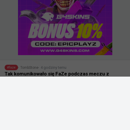
4 godziny temu
TombStone
#
faze
Tak komunikowało się FaZe podczas meczu z
EYEBALLERS na XPL-u