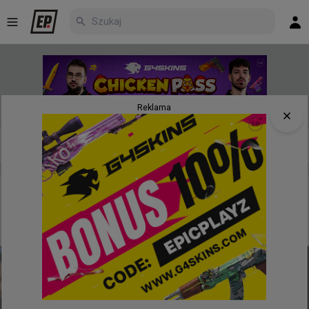
Reklama
Nowe
Najpopularniejsze
Poczekalnia
godzinę temu
TombStone
#
autimatic
Stewie2K, autimatic i Skadoodle jadą na lana. WaR na
liście uczestników FRAG St. Louis