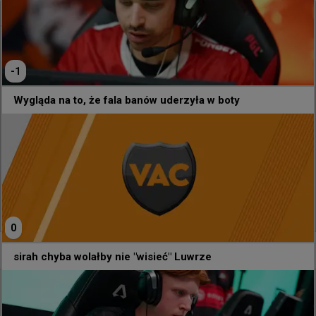
@
NadesOutHere
Zestaw granatów na A na Mirage'u, który musisz znać
-1
Wygląda na to, że fala banów uderzyła w boty
1
0
0
0
sirah chyba wolałby nie "wisieć" Luwrze