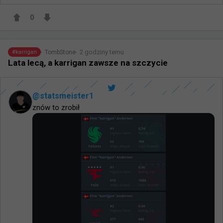
0
2 godziny temu
TombStone
#
karrigan
Lata lecą, a karrigan zawsze na szczycie
@
statsmeister1
znów to zrobił