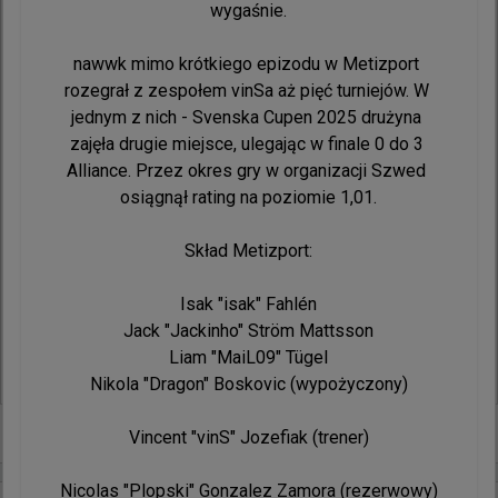
wygaśnie.

Samo wydarzenie zaplanowano na dni od 28 do 
nawwk mimo krótkiego epizodu w Metizport 
30 sierpnia. Wśród rywali WaR na lanie w St. Louis 
rozegrał z zespołem vinSa aż pięć turniejów. W 
zobaczymy takie formacje jak LAG, Lotus, 
jednym z nich - Svenska Cupen 2025 drużyna 
NuTorious, DETONATE, regain, SportsBetExpert 
zajęła drugie miejsce, ulegając w finale 0 do 3 
czy Wanted Goons.

Alliance. Przez okres gry w organizacji Szwed 
osiągnął rating na poziomie 1,01.

Skład Without a Roof:

Jake "Stewie2K" Yip

Skład Metizport:

Timothy "autimatic" Ta

Tyler "Skadoodle" Latham

Isak "⁠isak⁠" Fahlén

Vincent "Brehze" Cayonte

Jack "⁠Jackinho⁠" Ström Mattsson

Justin "FaNg" Coakley
Liam "⁠MaiL09⁠" Tügel

Nikola "⁠Dragon⁠" Boskovic (wypożyczony)

+
1
Vincent "⁠vinS⁠" Jozefiak (trener)

Nicolas "⁠Plopski⁠" Gonzalez Zamora (rezerwowy)
