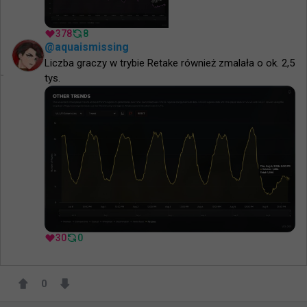
378
8
@
aquaismissing
Liczba graczy w trybie Retake również zmalała o ok. 2,5 
tys.
30
0
0