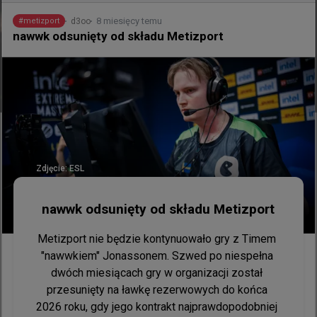
8 miesięcy temu
d3oo
#
metizport
nawwk odsunięty od składu Metizport
Stewie2K, autimatic i Skadoodle jadą na
lana. WaR na liście uczestników FRAG
St. Louis
Ekipa Without a Roof (WaR), w której barwach 
Zdjęcie:
ESL
występuje aż trzech triumfatorów Majora z 2018 
roku, oficjalnie zapisała się na nadchodzący turniej 
nawwk odsunięty od składu Metizport
FRAG Midwest: St. Louis.

Metizport nie będzie kontynuowało gry z Timem 
Trzon WaR tworzą legendarni zawodnicy: Jake 
"⁠nawwkiem⁠" Jonassonem. Szwed po niespełna 
"Stewie2K" Yip, Timothy "autimatic" Ta oraz Tyler 
dwóch miesiącach gry w organizacji został 
"Skadoodle" Latham. Skład uzupełniają równie 
przesunięty na ławkę rezerwowych do końca 
rozpoznawalni na tamtejszym podwórku Vincent 
2026 roku, gdy jego kontrakt najprawdopodobniej 
"Brehze" Cayonte oraz Justin "FaNg" Coakley.
