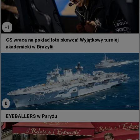
godzinę temu
TombStone
#
eyeballers
+
1
EYEBALLERS w Paryżu
CS wraca na pokład lotniskowca! Wyjątkowy turniej
akademicki w Brazylii
@
EYEBALLERS
Sheeeeeeesh 🔥
0
EYEBALLERS w Paryżu