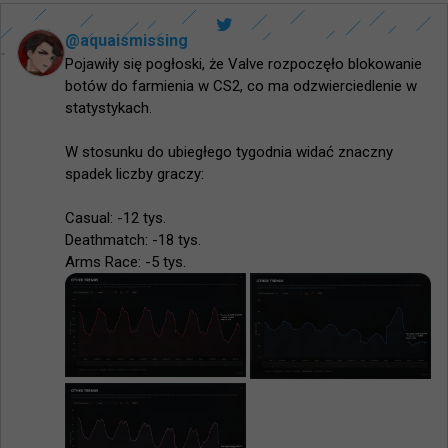
@
aquaismissing
Pojawiły się pogłoski, że Valve rozpoczęło blokowanie 
botów do farmienia w CS2, co ma odzwierciedlenie w 
statystykach.

W stosunku do ubiegłego tygodnia widać znaczny 
spadek liczby graczy:

Casual: -12 tys.

Deathmatch: -18 tys.

Arms Race: -5 tys.