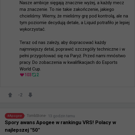
Nasze ambicje sięgają znacznie wyżej, a każdy mecz 
ma znaczenie. To nie takie zakończenie, jakiego 
chcieliśmy. Wiemy, że mieliśmy grę pod kontrolą, ale na 
tym poziomie decydują detale, a Liquid potrafiło je lepiej 
wykorzystać.

Teraz od nas zależy, aby dopracować każdy 
najmniejszy detal, poprawić szczegóły techniczne i w 
pełni przygotować się na Paryż. Przed nami mnóstwo 
pracy. Do zobaczenia w kwalifikacjach do Esports 
World Cup.
103
2
-2
13 godzin temu
TombStone
#
Apogee
Spory awans Apogee w rankingu VRS! Polacy w
najlepszej "50"