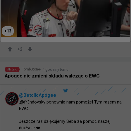
346
2
+
13
+
2
4 godziny temu
TombStone
#
fr3nd
Apogee nie zmieni składu walcząc o EWC
@
BetclicApogee
​.@fr3ndovsky ponownie nam pomoże! Tym razem na 
EWC.

​Jeszcze raz dziękujemy Seba za pomoc naszej 
drużynie ❤️
