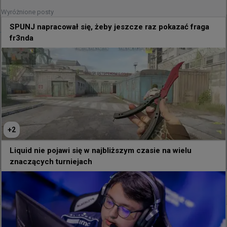
fraga fr3nda
Wyróżnione posty
SPUNJ napracował się, żeby jeszcze raz pokazać fraga
@
SPUNJ
fr3nda
+
2
944
31
Liquid nie pojawi się w najbliższym czasie na wielu
znaczących turniejach
+
2
4 godziny temu
TombStone
#
tarik