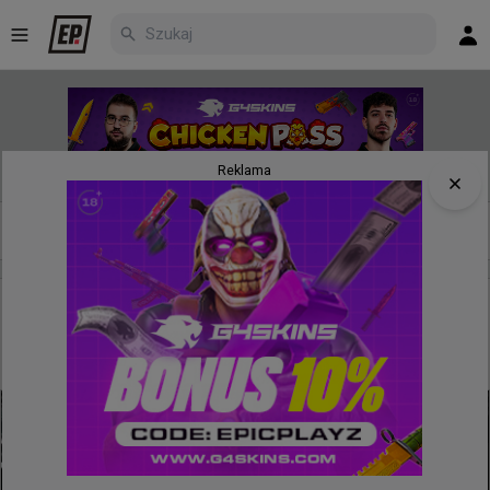
Reklama
Nowe
Najpopularniejsze
Poczekalnia
godzinę temu
TombStone
#
summit1g
summit1g udowodnił, ze 1G można zrobić każdym
granatem w CS2