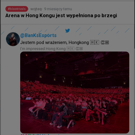
9 miesięcy temu
wojteq
#
blastrivals
Arena w Hong Kongu jest wypełniona po brzegi
@
BanKsEsports
Jestem pod wrażeniem, Hongkong 🇭🇰 👏🏼
I’m impressed Hong Kong 🇭🇰 👏🏼
+
1
godzinę temu
TombStone
#
faceit
FACEIT wydłużył czas na komunikację z rywalami w
przerwie meczu
@
FACEITcs
Czas na komunikację głosową w przerwie wydłużył się 
dwukrotnie, z 8 do 16 sekund.
