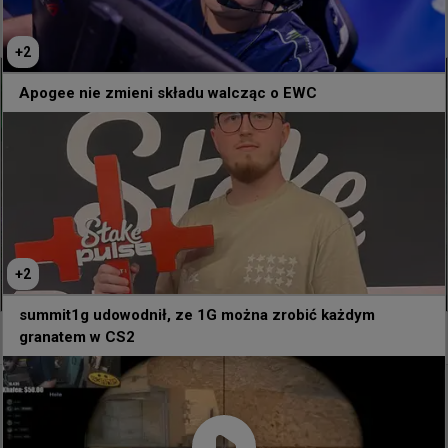
tarik szybko przetestował możliwość rozmowy z
rywalami w przerwie meczu FACEIT
+
2
Apogee nie zmieni składu walcząc o EWC
+
2
summit1g udowodnił, ze 1G można zrobić każdym
granatem w CS2
0