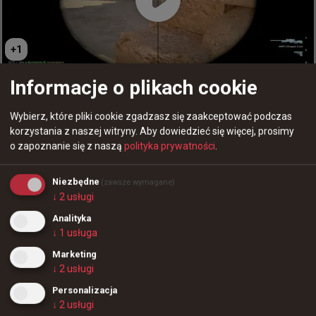
+
1
FACEIT wydłużył czas na komunikację z rywalami w
Informacje o plikach cookie
przerwie meczu
Wybierz, które pliki cookie zgadzasz się zaakceptować podczas
korzystania z naszej witryny.
Aby dowiedzieć się więcej, prosimy
o zapoznanie się z naszą
polityka prywatności
.
4 godziny temu
wojteq
#
liquid
Niezbędne
(zawsze wymagane)
Liquid nie pojawi się w najbliższym czasie na wielu
↓
2
usługi
znaczących turniejach
Analityka
0
↓
1
usługa
Wyczillowany Snax na bootcampie z ekipą
@
statsmeister1
Marketing
↓
2
usługi
Team Liquid NIE otrzymało bezpośredniego 
zaproszenia z rankingu VRS na sześć kolejnych 
Personalizacja
znaczących turniejów.

↓
2
usługi