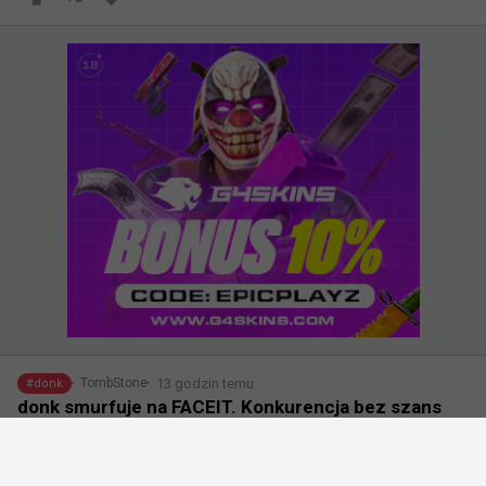
13 godzin temu
TombStone
#
donk
donk smurfuje na FACEIT. Konkurencja bez szans
@
Aluminaticsgo