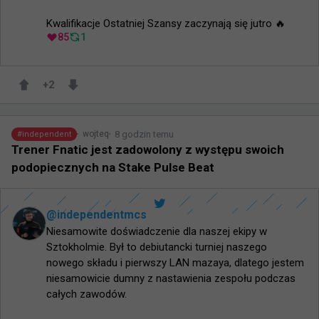
​Kwalifikacje Ostatniej Szansy zaczynają się jutro 🔥
85
1
+
2
8 godzin temu
wojteq
#
independent
Trener Fnatic jest zadowolony z występu swoich
podopiecznych na Stake Pulse Beat
@
independentmcs
Niesamowite doświadczenie dla naszej ekipy w 
Sztokholmie. Był to debiutancki turniej naszego 
nowego składu i pierwszy LAN mazaya, dlatego jestem 
niesamowicie dumny z nastawienia zespołu podczas 
całych zawodów.
