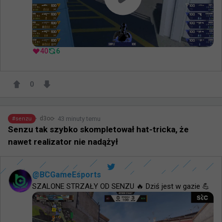
40
6
0
43 minuty temu
d3oo
#
senzu
Senzu tak szybko skompletował hat-tricka, że
nawet realizator nie nadążył
@
BCGameEsports
SZALONE STRZAŁY OD SENZU 🔥 Dziś jest w gazie 💪