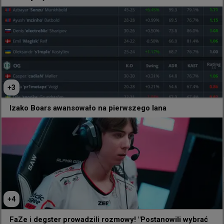
HLTV poprosiło trenera @flashieCS2 o krótki 
komentarz po odpadnięciu drużyny Liquid z otwartych 
kwalifikacji do EWC
+
3
Izako Boars awansowało na pierwszego lana
49
0
0
+
4
35 minut temu
d3oo
#
mzinho
mzinho ewidentnie naprawił atmosferę w BC.Game
FaZe i degster prowadzili rozmowy! "Postanowili wybrać