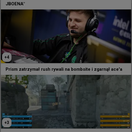
JBOENA"
@
statsmeister1
mzinho naprawił ich
+
4
Prism zatrzymał rush rywali na bombsite i zgarnął ace'a
121
1
+
1
+
3