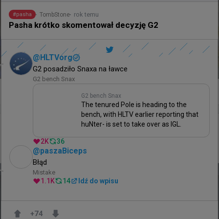
rok temu
TombStone
#
pasha
Pasha krótko skomentował decyzję G2
@
HLTVorg
G2 posadziło Snaxa na ławce 
G2 bench Snax
0
G2 bench Snax
The tenured Pole is heading to the
bench, with HLTV earlier reporting that
huNter- is set to take over as IGL.
29 minut temu
d3oo
#
heroic
HEROIC 0:2 fnatic - ekipa Brollana kolejną formacją,
2K
36
która odpada z kwalifikacji do EWC
@
paszaBiceps
Błąd
Mistake
1.1K
14
Idź do wpisu
+
74