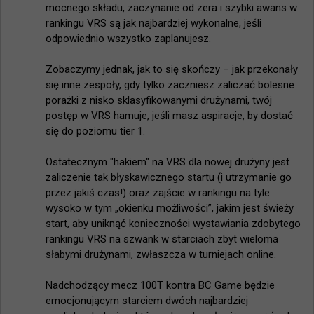
mocnego składu, zaczynanie od zera i szybki awans w 
rankingu VRS są jak najbardziej wykonalne, jeśli 
odpowiednio wszystko zaplanujesz.

Zobaczymy jednak, jak to się skończy – jak przekonały 
się inne zespoły, gdy tylko zaczniesz zaliczać bolesne 
porażki z nisko sklasyfikowanymi drużynami, twój 
postęp w VRS hamuje, jeśli masz aspiracje, by dostać 
się do poziomu tier 1.

Ostatecznym "hakiem" na VRS dla nowej drużyny jest 
zaliczenie tak błyskawicznego startu (i utrzymanie go 
przez jakiś czas!) oraz zajście w rankingu na tyle 
wysoko w tym „okienku możliwości”, jakim jest świeży 
start, aby uniknąć konieczności wystawiania zdobytego 
rankingu VRS na szwank w starciach zbyt wieloma 
słabymi drużynami, zwłaszcza w turniejach online.

Nadchodzący mecz 100T kontra BC Game będzie 
emocjonującym starciem dwóch najbardziej 