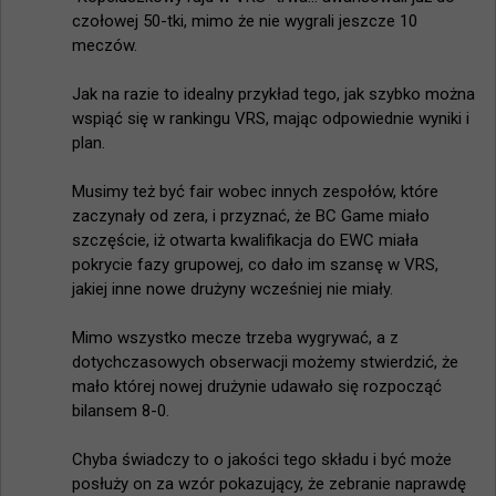
czołowej 50-tki, mimo że nie wygrali jeszcze 10 
meczów.

Jak na razie to idealny przykład tego, jak szybko można 
wspiąć się w rankingu VRS, mając odpowiednie wyniki i 
plan.

Musimy też być fair wobec innych zespołów, które 
zaczynały od zera, i przyznać, że BC Game miało 
szczęście, iż otwarta kwalifikacja do EWC miała 
pokrycie fazy grupowej, co dało im szansę w VRS, 
jakiej inne nowe drużyny wcześniej nie miały.

Mimo wszystko mecze trzeba wygrywać, a z 
dotychczasowych obserwacji możemy stwierdzić, że 
mało której nowej drużynie udawało się rozpocząć 
bilansem 8-0.

Chyba świadczy to o jakości tego składu i być może 
posłuży on za wzór pokazujący, że zebranie naprawdę 