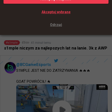
- 
Damian "daps" Steele
Źródło:
HLTV
Akceptuj wybrane
0
Odrzuć
+
1
41 minut temu
d3oo
#
s1mple
s1mple niczym za najlepszych lat na lanie. 3k z AWP
@
BCGameEsports
S1MPLE JEST NIE DO ZATRZYMANIA 🔥🔥🔥 

GOAT POWRÓCIŁ! 🐐