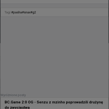
Tagi:
#
pasha
#
snax
#
g2
0
31 minut temu
d3oo
#
flashie
flashie: To krok wstecz
@
HLTVorg
🗣️ „To krok wstecz. Wszyscy chcieliśmy zagrać w EWC 
Wyróżnione posty
– to był nasz cel”

BC.Game 2:0 OG - Senzu z mzinho poprowadzili drużynę
do zwycięstwa