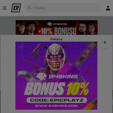
Reklama
Nowe
Najpopularniejsze
Poczekalnia
24 minuty temu
d3oo
#
gizmy
Gizmy wygrywa w wielkim stylu 1vs3 i doprowadza
do dogrywki w starciu 100 Thieves - BC.Game!