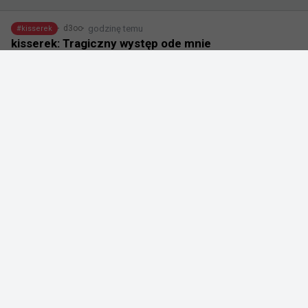
godzinę temu
d3oo
#
kisserek
kisserek: Tragiczny występ ode mnie
@
kisserekk
Tragiczny występ ode mnie, przegrana 1-2 z 
EYEBALLERS i odpadamy, przepraszam, nie wiem co 
powiedzieć
42
0
0
godzinę temu
d3oo
#
jt
JT: To wciąż początek drogi i wykorzystamy ten
dodatkowy czas na treningi