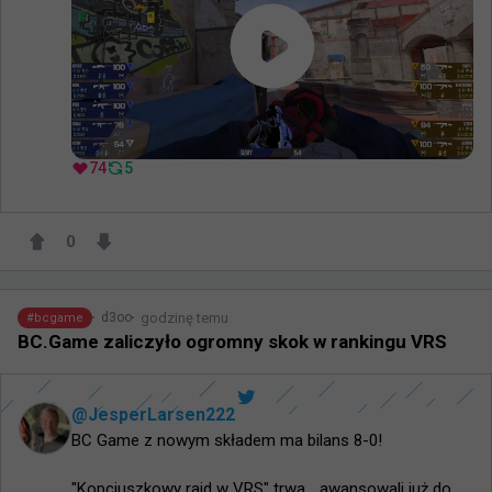
74
5
0
godzinę temu
d3oo
#
bcgame
BC.Game zaliczyło ogromny skok w rankingu VRS
@
JesperLarsen222
BC Game z nowym składem ma bilans 8-0!

"Kopciuszkowy rajd w VRS" trwa... awansowali już do 