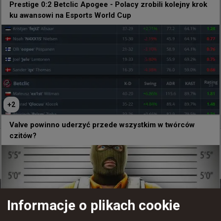
Prestige 0:2 Betclic Apogee - Polacy zrobili kolejny krok
ku awansowi na Esports World Cup
+
2
Valve powinno uderzyć przede wszystkim w twórców
czitów?
38 minut temu
d3oo
#
daps
daps o porażce z Phantom: Musimy to wszystko w
pewnym stopniu osadzić w kontekście
Informacje o plikach cookie