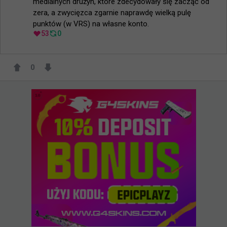
medialnych drużyn, które zdecydowały się zacząć od 
zera, a zwycięzca zgarnie naprawdę wielką pulę 
punktów (w VRS) na własne konto.
53
0
0