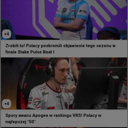
+
4
Zrobili to! Polacy poskromili objawienie tego sezonu w
finale Stake Pulse Beat I
+
4
635
5
Spory awans Apogee w rankingu VRS! Polacy w
najlepszej "50"