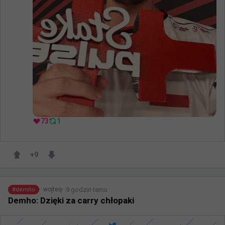
73
1
+
9
9 godzin temu
wojteq
#
demho
Demho: Dzięki za carry chłopaki