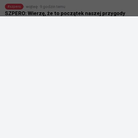
9 godzin temu
wojteq
#
szpero
SZPERO: Wierzę, że to początek naszej przygody
@
SZPEROcs
Ale jaja ty!!! 

2:0 vs @TeamLiquid w finale @StakeEsports i 
zajmujemy pierwsze miejsce!!!

Mega duma z zespołu, włożyliśmy mnóstwo pracy w 
ostatnich 2 tygodniach jak i na turnieju. Dziękuję za to i 
wierzę, że to początek naszej przygody. 

Dziękuję również @fr3ndovsky za niesamowite 
podejście jako stand-In. Big Love ❤️