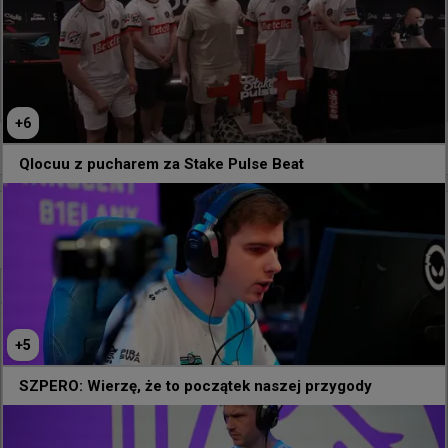
589
8
+
6
0
Qlocuu z pucharem za Stake Pulse Beat
3 godziny temu
TombStone
#
gamerlegion
Wyczillowany Snax na bootcampie z ekipą
@
FL4MUS92
Bootcamp 🤙🤙
+
5
SZPERO: Wierzę, że to początek naszej przygody