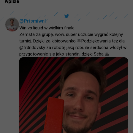
wpisie
@
Prismiwnl
Win vs liquid w wielkim finale 

Zemsta za grupę, wow, super uczucie wygrać kolejny 
turniej. Dzięki za kibicowanko 🫶Podziękowania też dla 
@fr3ndovsky za robotę jaką robi, ile serducha włożył w 
przygotowanie się jako standin, dzięki Seba 🙏