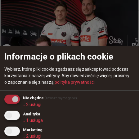
+
1
-1
Informacje o plikach cookie
Wybierz, które pliki cookie zgadzasz się zaakceptować podczas
korzystania z naszej witryny.
Aby dowiedzieć się więcej, prosimy
o zapoznanie się z naszą
polityka prywatności
.
Niezbędne
(zawsze wymagane)
↓
2
usługi
3 godziny temu
TombStone
#
elige
Analityka
ElIGE po porażce z Apogee: Niestety nie zagraliśmy
↓
1
usługa
najlepiej
Marketing
↓
2
usługi