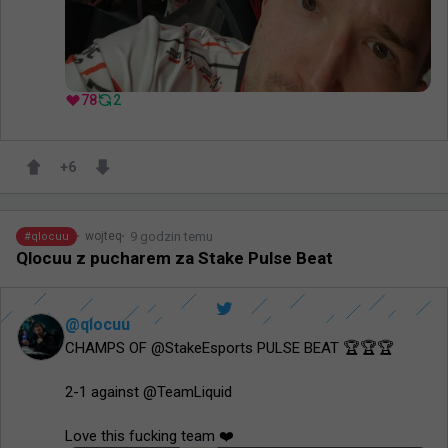
78
2
+
6
9 godzin temu
wojteq
#
qlocuu
Qlocuu z pucharem za Stake Pulse Beat
@
qlocuu
CHAMPS OF @StakeEsports PULSE BEAT 🏆🏆🏆

2-1 against @TeamLiquid 

Love this fucking team ❤️