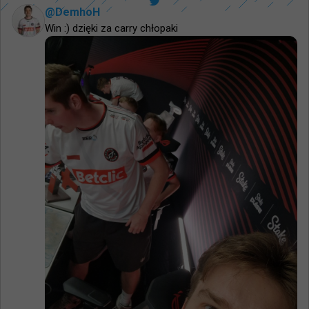
@
DemhoH
Win :) dzięki za carry chłopaki