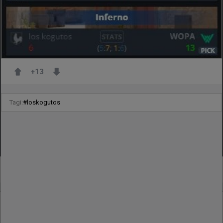
+
13
Tagi:
#
loskogutos
-1
3 godziny temu
TombStone
#
donk
donk smurfuje na FACEIT. Konkurencja bez szans