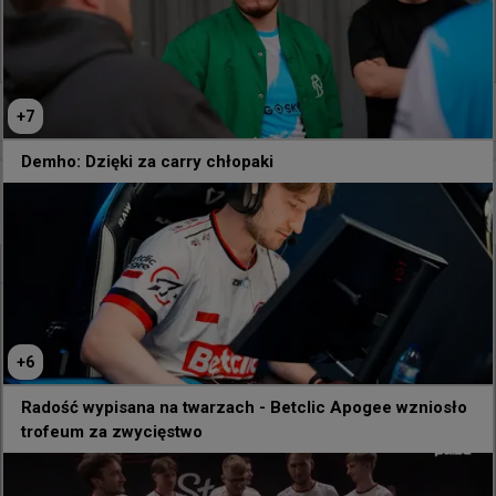
266
2
0
+
7
Demho: Dzięki za carry chłopaki
3 godziny temu
TombStone
#
bug
Wygląda na to, że nożem można strzelić ;)
@
louiecs2_
Czy ominęła mnie aktualizacja, w której noże potrafią 
teraz strzelać?
+
6
Radość wypisana na twarzach - Betclic Apogee wzniosło
trofeum za zwycięstwo