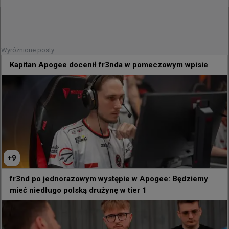
@
Aluminaticsgo
donk to zupełnie inna liga.

Wyróżnione posty
Na wykresie: Każdy gracz z top 1000, naniesiony na 
Kapitan Apogee docenił fr3nda w pomeczowym wpisie
podstawie punktów Elo i liczby meczów w 8. sezonie.

Czerwona kropka to donk: najwyższe Elo na FACEIT o 
blisko 800 punktów, zdobyte w "zaledwie" 161 
meczach, co jest ułamkiem rozegranych spotkań 
innych graczy z czołowego tysiąca.
+
9
fr3nd po jednorazowym występie w Apogee: Będziemy
mieć niedługo polską drużynę w tier 1